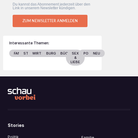
Du kannst das Abonnement jederzeit über den
Link in unserem Newsletter kündigen.
ZUM NEWSLETTER ANMELDEN
Interessante Themen:
FAMILIE
STARS
WIRTSCHAFT
BURGENLAND
BÜCHER
SEX
POLITIK
NEU
&
LIEBE
Stories
Politik
Familie