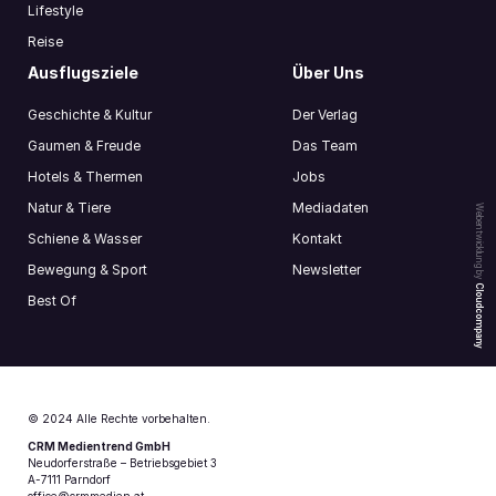
Lifestyle
Reise
Ausflugsziele
Über Uns
Geschichte & Kultur
Der Verlag
Gaumen & Freude
Das Team
Hotels & Thermen
Jobs
Natur & Tiere
Mediadaten
Webentwicklung by
Schiene & Wasser
Kontakt
Bewegung & Sport
Newsletter
Cloudcompany
Best Of
© 2024 Alle Rechte vorbehalten.
CRM Medientrend GmbH
Neudorferstraße – Betriebsgebiet 3
A-7111 Parndorf