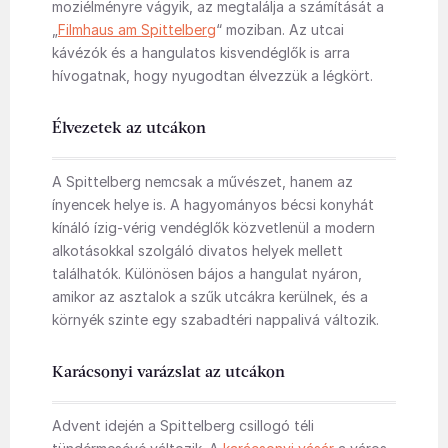
moziélményre vágyik, az megtalálja a számítását a
„
Filmhaus am Spittelberg
“ moziban. Az utcai
kávézók és a hangulatos kisvendéglők is arra
hívogatnak, hogy nyugodtan élvezzük a légkört.
Élvezetek az utcákon
A Spittelberg nemcsak a művészet, hanem az
ínyencek helye is. A hagyományos bécsi konyhát
kínáló ízig-vérig vendéglők közvetlenül a modern
alkotásokkal szolgáló divatos helyek mellett
találhatók. Különösen bájos a hangulat nyáron,
amikor az asztalok a szűk utcákra kerülnek, és a
környék szinte egy szabadtéri nappalivá változik.
Karácsonyi varázslat az utcákon
Advent idején a Spittelberg csillogó téli