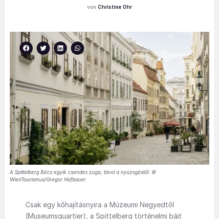
Christine Ohr
A Spittelberg Bécs egyik csendes zuga, távol a nyüzsgéstől. ©
WienTourismus/Gregor Hofbauer
Csak egy kőhajításnyira a Múzeumi Negyedtől
(Museumsquartier), a Spittelberg történelmi bájt