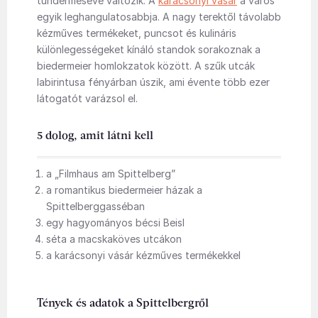
tündérmesévé változik. A
karácsonyi vásár
a város
egyik leghangulatosabbja. A nagy terektől távolabb
kézműves termékeket, puncsot és kulináris
különlegességeket kínáló standok sorakoznak a
biedermeier homlokzatok között. A szűk utcák
labirintusa fényárban úszik, ami évente több ezer
látogatót varázsol el.
5 dolog, amit látni kell
a „Filmhaus am Spittelberg”
a romantikus biedermeier házak a
Spittelberggasséban
egy hagyományos bécsi Beisl
séta a macskaköves utcákon
a karácsonyi vásár kézműves termékekkel
Tények és adatok a Spittelbergről