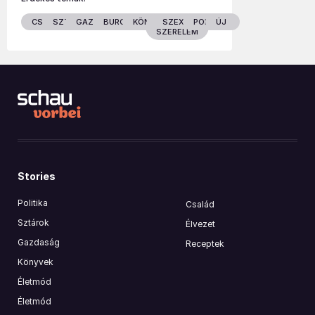
CSALÁD
SZTÁROK
GAZDASÁG
BURGENLAND
KÖNYVEK
SZEX &
POLITIKA
ÚJ
SZERELEM
Stories
Politika
Család
Sztárok
Élvezet
Gazdaság
Receptek
Könyvek
Életmód
Életmód