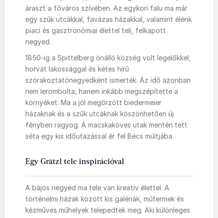
áraszt a főváros szívében. Az egykori falu ma már
egy szűk utcákkal, favázas házakkal, valamint élénk
piaci és gasztronómiai élettel teli, felkapott
negyed.
1850-ig a Spittelberg önálló község volt legelőkkel,
horvát lakossággal és kétes hírű
szórakoztatónegyedként ismerték. Az idő azonban
nem lerombolta, hanem inkább megszépítette a
környéket. Ma a jól megőrzött biedermeier
házaknak és a szűk utcáknak köszönhetően új
fényben ragyog. A macskaköves utak mentén tett
séta egy kis időutazással ér fel Bécs múltjába.
Egy Grätzl tele inspirációval
A bájos negyed ma tele van kreatív élettel. A
történelmi házak között kis galériák, műtermek és
kézműves műhelyek telepedtek meg. Aki különleges