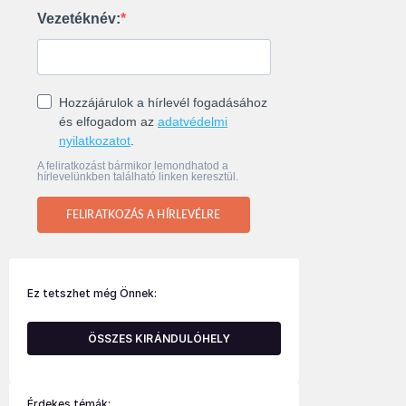
Vezetéknév:
Hozzájárulok a hírlevél fogadásához
és elfogadom az
adatvédelmi
nyilatkozatot
.
A feliratkozást bármikor lemondhatod a
hírlevelünkben található linken keresztül.
FELIRATKOZÁS A HÍRLEVÉLRE
Ez tetszhet még Önnek:
ÖSSZES KIRÁNDULÓHELY
Érdekes témák: