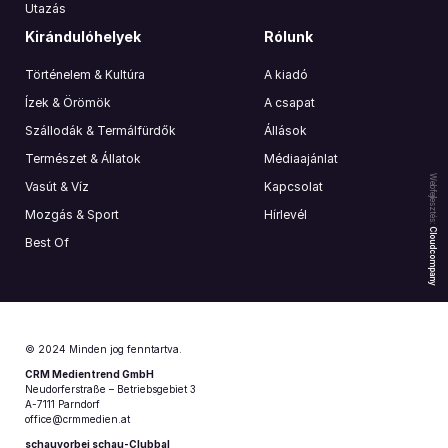
Utazás
Kirándulóhelyek
Rólunk
Történelem & Kultúra
A kiadó
Ízek & Örömök
A csapat
Szállodák & Termálfürdők
Állások
Természet & Állatok
Médiaajánlat
Webfejlesztés:
Vasút & Víz
Kapcsolat
Mozgás & Sport
Hírlevél
Cloudcompany
Best Of
© 2024 Minden jog fenntartva.
CRM Medientrend GmbH
Neudorferstraße – Betriebsgebiet 3
A-7111 Parndorf
office@crmmedien.at
schauvorbei schau-Clubbal