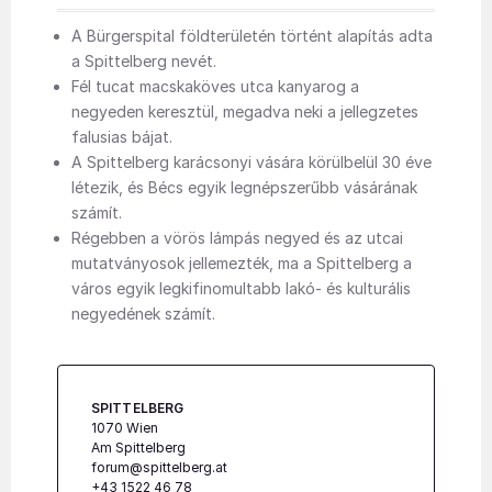
A Bürgerspital földterületén történt alapítás adta
a Spittelberg nevét.
Fél tucat macskaköves utca kanyarog a
negyeden keresztül, megadva neki a jellegzetes
falusias bájat.
A Spittelberg karácsonyi vására körülbelül 30 éve
létezik, és Bécs egyik legnépszerűbb vásárának
számít.
Régebben a vörös lámpás negyed és az utcai
mutatványosok jellemezték, ma a Spittelberg a
város egyik legkifinomultabb lakó- és kulturális
negyedének számít.
SPITTELBERG
1070 Wien
Am Spittelberg
forum@spittelberg.at
+43 1522 46 78