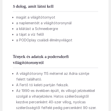
5 dolog, amit látni kell
magát a világítótornyot
a naplementét a világítótoronynál
a kilátást a Schneebergre
a tájat a víz felől
a PODOplay családi élményvilágot
Tények és adatok a podersdorfi
világítótoronyról
A világítótorony 115 méterrel az Adria szintje
felett található.
A Fertő tó keleti partján fekszik.
Az 1990-es években épült, és villogó jelzésekkel
szolgál a viharjelzésre. Hatos szélerősségtől
kezdve percenként 40-szer villog, nyolcas
szélerősségtől felfelé pedig percenként 90-szer.