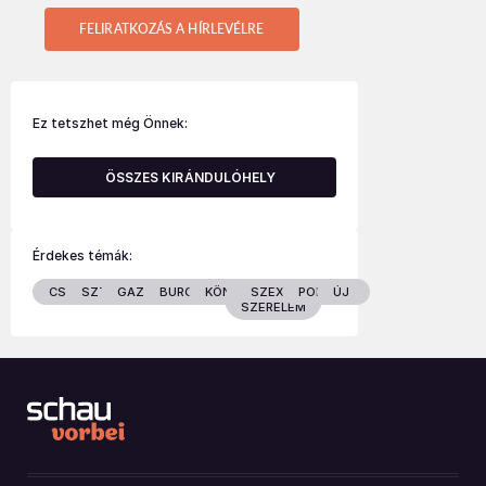
FELIRATKOZÁS A HÍRLEVÉLRE
Ez tetszhet még Önnek:
ÖSSZES KIRÁNDULÓHELY
Érdekes témák:
CSALÁD
SZTÁROK
GAZDASÁG
BURGENLAND
KÖNYVEK
SZEX &
POLITIKA
ÚJ
SZERELEM