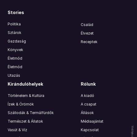
Stories
Politika
Család
Sztárok
Élvezet
Gazdaság
Receptek
Könyvek
Életmód
Életmód
Utazás
Kirándulóhelyek
Rólunk
Történelem & Kultúra
A kiadó
Ízek & Örömök
A csapat
Szállodák & Termálfürdők
Állások
Természet & Állatok
Médiaajánlat
Webfejlesztés:
Vasút & Víz
Kapcsolat