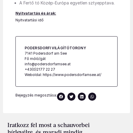
A Fertő tó Közép-Európa egyetlen sztyepptava.
Nyitvatartás és árak:
Nyitvatartási idő
PODERSDORFI VILÁGÍTÓTORONY
7141 Podersdorf am See
Fő móló/gát
info@podersdorfamsee.at
+43(0)2177 22 27
Weboldal:
https://www.podersdorfamsee.at/
Bejegyzés megosztása:
Iratkozz fel most a schauvorbei
hírlevélre, és maradj mindig