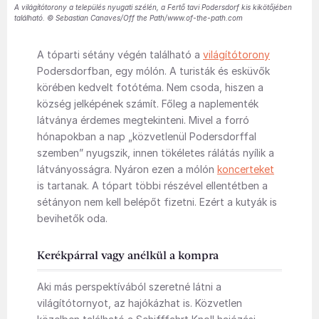
A világítótorony a település nyugati szélén, a Fertő tavi Podersdorf kis kikötőjében
található. © Sebastian Canaves/Off the Path/www.of-the-path.com
A tóparti sétány végén található a
világítótorony
Podersdorfban, egy mólón. A turisták és esküvők
körében kedvelt fotótéma. Nem csoda, hiszen a
község jelképének számít. Főleg a naplementék
látványa érdemes megtekinteni. Mivel a forró
hónapokban a nap „közvetlenül Podersdorffal
szemben” nyugszik, innen tökéletes rálátás nyílik a
látványosságra. Nyáron ezen a mólón
koncerteket
is tartanak. A tópart többi részével ellentétben a
sétányon nem kell belépőt fizetni. Ezért a kutyák is
bevihetők oda.
Kerékpárral vagy anélkül a kompra
Aki más perspektívából szeretné látni a
világítótornyot, az hajókázhat is. Közvetlen