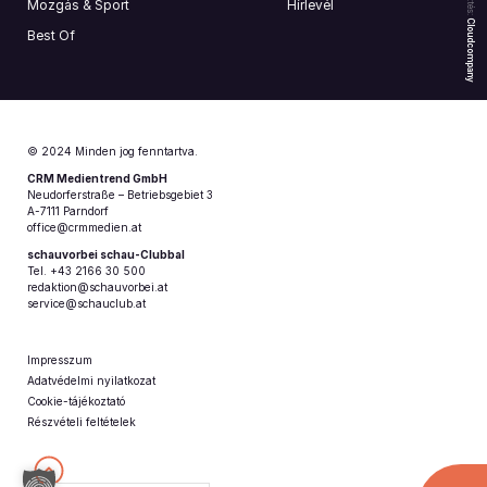
Mozgás & Sport
Hírlevél
Cloudcompany
Best Of
© 2024 Minden jog fenntartva.
CRM Medientrend GmbH
Neudorferstraße – Betriebsgebiet 3
A-7111 Parndorf
office@crmmedien.at
schauvorbei schau-Clubbal
Tel. +43 2166 30 500
redaktion@schauvorbei.at
service@schauclub.at
Impresszum
Adatvédelmi nyilatkozat
Cookie-tájékoztató
Részvételi feltételek