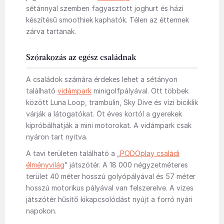
sétánnyal szemben fagyasztott joghurt és házi
készítésű smoothiek kaphatók. Télen az éttermek
zárva tartanak.
Szórakozás az egész családnak
A családok számára érdekes lehet a sétányon
található
vidámpark
minigolfpályával. Ott többek
között Luna Loop, trambulin, Sky Dive és vízi biciklik
várják a látogatókat. Öt éves kortól a gyerekek
kipróbálhatják a mini motorokat. A vidámpark csak
nyáron tart nyitva.
A tavi területen található a „
PODOplay családi
élményvilág
” játszótér. A 18 000 négyzetméteres
terület 40 méter hosszú golyópályával és 57 méter
hosszú motorikus pályával van felszerelve. A vizes
játszótér hűsítő kikapcsolódást nyújt a forró nyári
napokon.