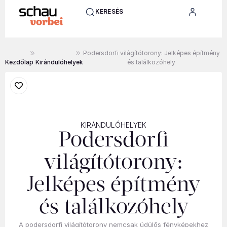
KERESÉS
Podersdorfi világítótorony: Jelképes építmény
Kezdőlap
Kirándulóhelyek
és találkozóhely
KIRÁNDULÓHELYEK
Podersdorfi
világítótorony:
Jelképes építmény
és találkozóhely
A podersdorfi világítótorony nemcsak üdülős fényképekhez