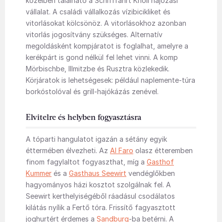
közelben található a Schifffahrt Knoll hajózási
vállalat. A családi vállalkozás vízibicikliket és
vitorlásokat kölcsönöz. A vitorlásokhoz azonban
vitorlás jogosítvány szükséges. Alternatív
megoldásként kompjáratot is foglalhat, amelyre a
kerékpárt is gond nélkül fel lehet vinni. A komp
Mörbischbe, Illmitzbe és Rusztra közlekedik.
Körjáratok is lehetségesek: például naplemente-túra
borkóstolóval és grill-hajókázás zenével.
Elvitelre és helyben fogyasztásra
A tóparti hangulatot igazán a sétány egyik
éttermében élvezheti. Az
Al Faro
olasz étteremben
finom fagylaltot fogyaszthat, míg a
Gasthof
Kummer
és a
Gasthaus Seewirt
vendéglőkben
hagyományos házi kosztot szolgálnak fel. A
Seewirt kerthelyiségéből ráadásul csodálatos
kilátás nyílik a Fertő tóra. Frissítő fagyasztott
joghurtért érdemes a
Sandburg
-ba betérni. A