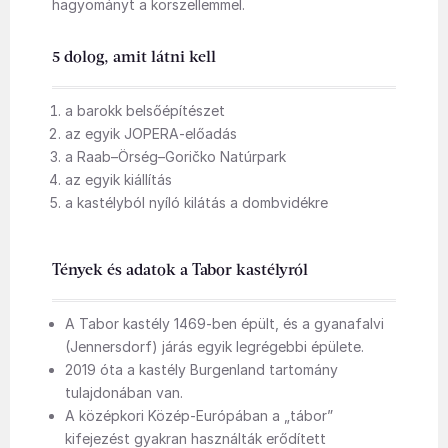
hagyományt a korszellemmel.
5 dolog, amit látni kell
a barokk belsőépítészet
az egyik JOPERA-előadás
a Raab–Örség–Goričko Natúrpark
az egyik kiállítás
a kastélyból nyíló kilátás a dombvidékre
Tények és adatok a Tabor kastélyról
A Tabor kastély 1469-ben épült, és a gyanafalvi
(Jennersdorf) járás egyik legrégebbi épülete.
2019 óta a kastély Burgenland tartomány
tulajdonában van.
A középkori Közép-Európában a „tábor”
kifejezést gyakran használták erődített