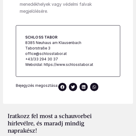
menedékhelyek vagy védelmi falvak
megjelölésére.
SCHLOSS TABOR
8385 Neuhaus am Klausenbach
Taborstraße 3
office@schlosstabor.at
+43/33 294 30 37
Weboldal:
https://www.schlosstabor.at
Bejegyzés megosztása:
Iratkozz fel most a schauvorbei
hírlevélre, és maradj mindig
naprakész!