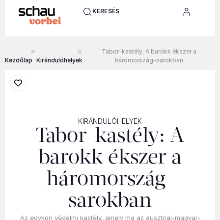
KERESÉS
Tabor-kastély: A barokk ékszer a
Kezdőlap
Kirándulóhelyek
háromország-sarokban
KIRÁNDULÓHELYEK
Tabor-kastély: A
barokk ékszer a
háromország-
sarokban
Az egykori védelmi kastély, amely ma az ausztriai-magyar-