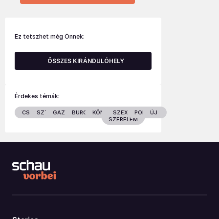
Ez tetszhet még Önnek:
ÖSSZES KIRÁNDULÓHELY
Érdekes témák:
CSALÁD
SZTÁROK
GAZDASÁG
BURGENLAND
KÖNYVEK
SZEX &
POLITIKA
ÚJ
SZERELEM