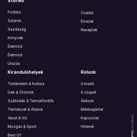
Stories
Politika
Család
Sztárok
Élvezet
Gazdaság
Receptek
Könyvek
Életmód
Életmód
Utazás
Kirándulóhelyek
Rólunk
Történelem & Kultúra
A kiadó
Ízek & Örömök
A csapat
Szállodák & Termálfürdők
Állások
Természet & Állatok
Médiaajánlat
Webfejlesztés:
Vasút & Víz
Kapcsolat
Mozgás & Sport
Hírlevél
Best Of