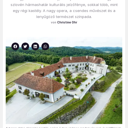
szlovén hármashatár kulturális jelzőfénye, sokkal több, mint
egy régi kastély. A nagy opera, a csendes művészet és a
lenyűgöző természet színpada.
Christine Ohr