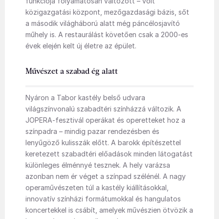
funkciója folyamatosan változott – volt
közigazgatási központ, mezőgazdasági bázis, sőt
a második világháború alatt még páncélosjavító
műhely is. A restaurálást követően csak a 2000-es
évek elején kelt új életre az épület.
Művészet a szabad ég alatt
Nyáron a Tabor kastély belső udvara
világszínvonalú szabadtéri színházzá változik. A
JOPERA-fesztivál operákat és operetteket hoz a
színpadra – mindig pazar rendezésben és
lenyűgöző kulisszák előtt. A barokk építészettel
keretezett szabadtéri előadások minden látogatást
különleges élménnyé tesznek. A hely varázsa
azonban nem ér véget a színpad szélénél. A nagy
operaművészeten túl a kastély kiállításokkal,
innovatív színházi formátumokkal és hangulatos
koncertekkel is csábít, amelyek művészien ötvözik a