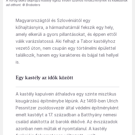
A horog alakú alaprajzú kastély egész évben számos rendezvénynek és kiállításnak
ad otthont. © Broboters
Magyarországtól és Szlovéniától egy
kőhajításnyira, a hármashatárnál fekszik egy hely,
amely elkerüli a gyors pillantásokat, és éppen ettől
válik varázslatossá. Aki felhajt a Tabor kastélyhoz
vezető úton, nem csupán egy történelmi épülettel
találkozik, hanem egy karakteres és bájjal teli hellyel
is.
Egy kastély az idők között
A kastély kapuívein áthaladva egy szinte misztikus
kisugárzású építménybe lépünk. Az 1469-ben Ulrich
Pessnitzer zsoldosvezér által védelmi építményként
emelt kastélyt a 17. században a Batthyány nemesi
család alakította át barokk ékkővé. Az évszázadok
azonban nem múltak el nyomtalanul. A kastély