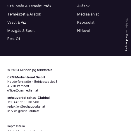
Szállodák & Termálfürdők
Állások
Természet & Állatok
Médiaajánlat
Webfejlesztés:
Vasút & Víz
Kapcsolat
Mozgás & Sport
Hírlevél
Cloudcompany
Best Of
© 2024 Minden jog fenntartva.
CRM Medientrend GmbH
Neudorferstraße – Betriebsgebiet 3
A-7111 Parndorf
office@crmmedien.at
schauvorbei schau-Clubbal
Tel. +43 2166 30 500
redaktion@schauvorbei.at
service@schauclub.at
Impresszum