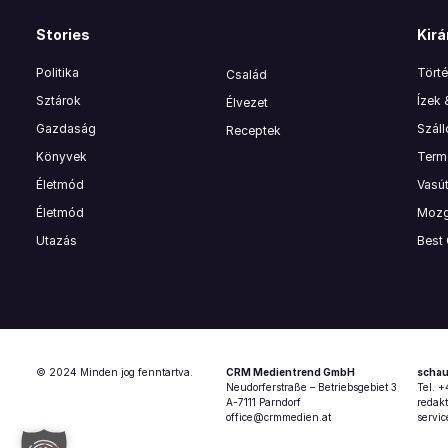
Stories
Kirá
Politika
Törté
Család
Sztárok
Ízek
Élvezet
Gazdaság
Szál
Receptek
Könyvek
Termé
Életmód
Vasút
Életmód
Mozg
Utazás
Best
© 2024 Minden jog fenntartva.
CRM Medientrend GmbH
schau
Neudorferstraße – Betriebsgebiet 3
Tel. 
A-7111 Parndorf
redak
office@crmmedien.at
servi