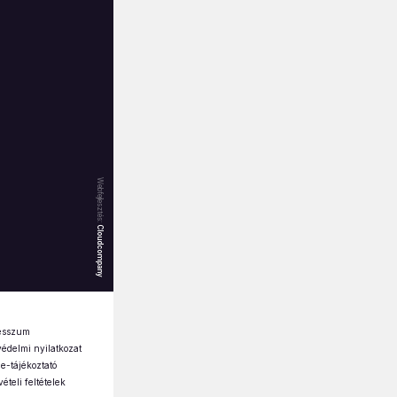
Webfejlesztés:
Cloudcompany
esszum
édelmi nyilatkozat
e-tájékoztató
ételi feltételek