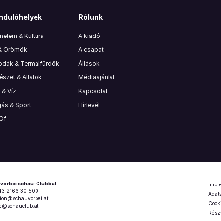
ndulóhelyek
Rólunk
nelem & Kultúra
A kiadó
 & Örömök
A csapat
lodák & Termálfürdők
Állások
szet & Állatok
Médiaajánlat
 & Víz
Kapcsolat
ás & Sport
Hírlevél
 Of
vorbei schau-Clubbal
Impr
+43 2166 30 500
Adatv
tion@schauvorbei.at
Cooki
ce@schauclub.at
Részv