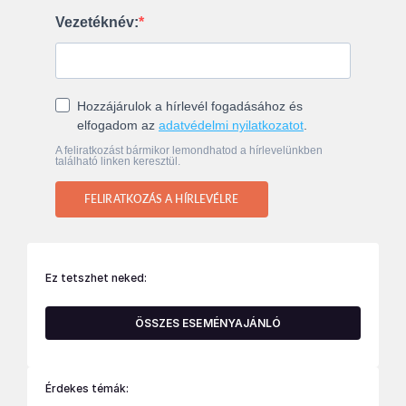
Vezetéknév:
Hozzájárulok a hírlevél fogadásához és
elfogadom az
adatvédelmi nyilatkozatot
.
A feliratkozást bármikor lemondhatod a hírlevelünkben
található linken keresztül.
FELIRATKOZÁS A HÍRLEVÉLRE
Ez tetszhet neked:
ÖSSZES ESEMÉNYAJÁNLÓ
Érdekes témák: