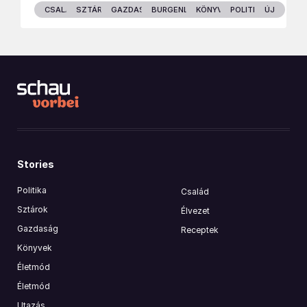
CSALÁD
SZTÁROK
GAZDASÁG
BURGENLAND
KÖNYVEK
POLITIKA
ÚJ
Stories
Politika
Család
Sztárok
Élvezet
Gazdaság
Receptek
Könyvek
Életmód
Életmód
Utazás