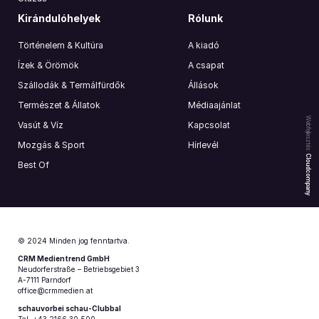
Kirándulóhelyek
Rólunk
Történelem & Kultúra
A kiadó
Ízek & Örömök
A csapat
Szállodák & Termálfürdők
Állások
Természet & Állatok
Médiaajánlat
Webfejlesztés:
Vasút & Víz
Kapcsolat
Mozgás & Sport
Hírlevél
Cloudcompany
Best Of
© 2024 Minden jog fenntartva.
CRM Medientrend GmbH
Neudorferstraße – Betriebsgebiet 3
A-7111 Parndorf
office@crmmedien.at
schauvorbei schau-Clubbal