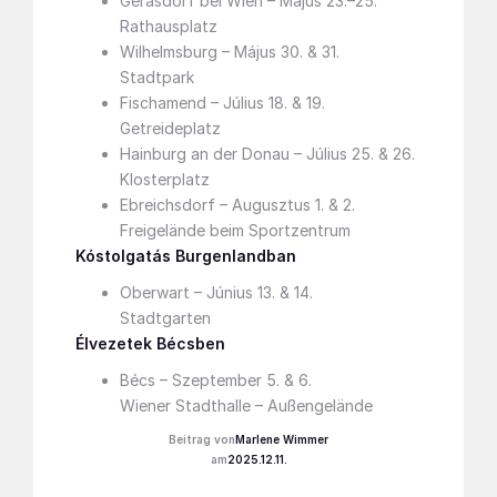
Gerasdorf bei Wien – Május 23.–25.
Rathausplatz
Wilhelmsburg – Május 30. & 31.
Stadtpark
Fischamend – Július 18. & 19.
Getreideplatz
Hainburg an der Donau – Július 25. & 26.
Klosterplatz
Ebreichsdorf – Augusztus 1. & 2.
Freigelände beim Sportzentrum
Kóstolgatás Burgenlandban
Oberwart – Június 13. & 14.
Stadtgarten
Élvezetek Bécsben
Bécs – Szeptember 5. & 6.
Wiener Stadthalle – Außengelände
Marlene Wimmer
2025.12.11.