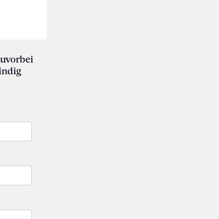
auvorbei
indig