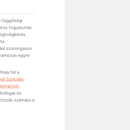
a függőségi
zatos fogyasztás
egítségkérés
jta
dául szorongásos
uzamosan egyre
ívja fel a
di Szociális
enntartott
chológiai és
rtozók számára is