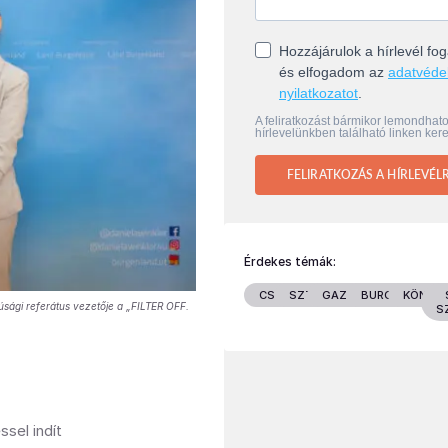
Hozzájárulok a hírlevél f
és elfogadom az
adatvéde
nyilatkozatot
.
A feliratkozást bármikor lemondhat
hírlevelünkben található linken kere
FELIRATKOZÁS A HÍRLEVÉL
Érdekes témák:
CSALÁD
SZTÁROK
GAZDASÁG
BURGENLAND
KÖNYV
júsági referátus vezetője a „FILTER OFF.
S
sel indít