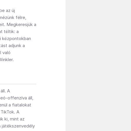
be az új
nézünk félre,
it. Megkeresjük a
 töltik: a
gi központokban
tást adjunk a
l való
inkler.
áll. A
ó-offenzíva áll,
nül a fiatalokat
 TikTok. A
 ki, mint az
 a játékszenvedély