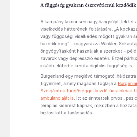
A függőség gyakran észrevétlenül kezdődik
A kampány különösen nagy hangsúlyt fektet 
viselkedés hátterének feltárására. „A kocká
vagy függőségi viselkedés mögött gyakran s
húzódik meg” – magyarázza Winkler. Sokanfa
öngyógyításként használják a szereket – pél
zavarok vagy depresszió esetén. Ezzel párh
inkább előtérbe kerül a digitális függőség is.
Burgenland egy meglévő támogatói hálózatra h
figyelmet, amely magában foglalja a
Burgenlan
Szolgálatok függőséggel küzdő fiataloknak f
ambulanciáját is
. Itt az érintettek orvosi, pszi
terápiás kísérést kapnak, miközben a hozzáta
biztosított a tanácsadás.