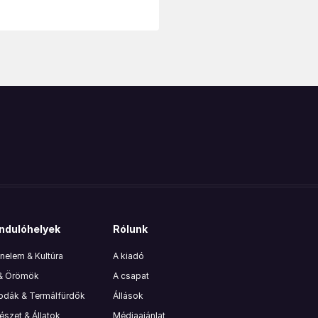
ndulóhelyek
Rólunk
nelem & Kultúra
A kiadó
 & Örömök
A csapat
lodák & Termálfürdők
Állások
szet & Állatok
Médiaajánlat