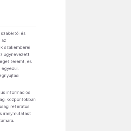
 szakértői és
, az
sok szakemberei
 az úgynevezett
séget teremt, és
 egyedül.
égnyújtási
ikus információs
úsági központokban
júsági referátus
és iránymutatást
számára.