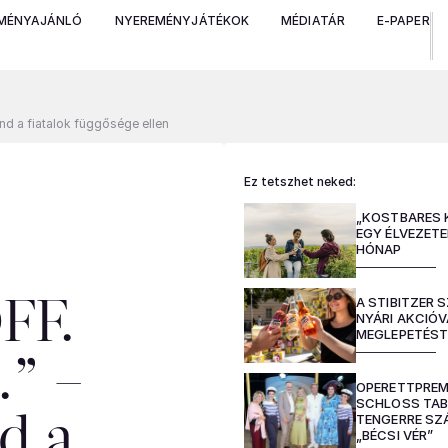
MÉNYAJÁNLÓ
NYEREMÉNYJÁTÉKOK
MÉDIATÁR
E-PAPER
nd a fiatalok függősége ellen
Ez tetszhet neked:
„KOSTBARES 
EGY ÉLVEZETE
HÓNAP
A STIBITZER
FF.
NYÁRI AKCIÓ
MEGLEPETÉS
” –
OPERETTPREM
SCHLOSS TAB
TENGERRE SZÁ
d a
„BÉCSI VÉR”