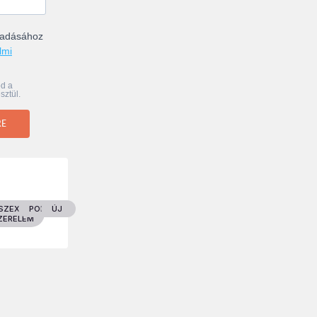
ogadásához
lmi
od a
sztül.
RE
EK
SZEX &
POLITIKA
ÚJ
ZERELEM