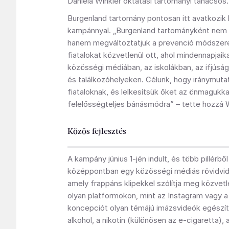
Daniela Winkler oktatási tartományi tanácsos.
Burgenland tartomány pontosan itt avatkozik 
kampánnyal. „Burgenland tartományként nem 
hanem megváltoztatjuk a prevenció módszere
fiatalokat közvetlenül ott, ahol mindennapjaikat
közösségi médiában, az iskolákban, az ifjúsá
és találkozóhelyeken. Célunk, hogy iránymuta
fiataloknak, és lelkesítsük őket az önmagukka
felelősségteljes bánásmódra” – tette hozzá W
Közös fejlesztés
A kampány június 1-jén indult, és több pillérből 
középpontban egy közösségi médiás rövidvide
amely frappáns klipekkel szólítja meg közvetle
olyan platformokon, mint az Instagram vagy a
koncepciót olyan témájú imázsvideók egészítik
alkohol, a nikotin (különösen az e-cigaretta),