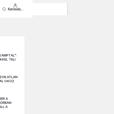
KAMPTAL”:
KKEL TELI
 SZOKATLAN
VAL OKOZ
T
IER A
ORBAN:
LL A