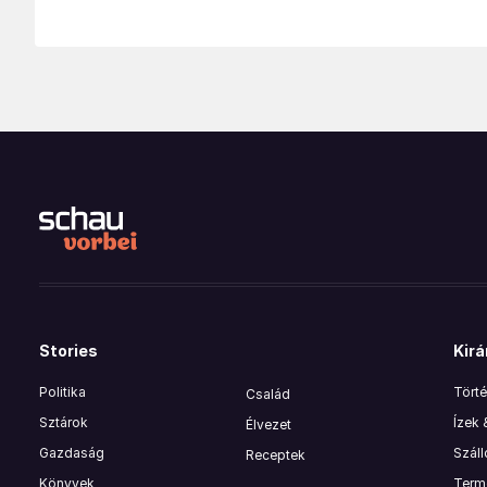
Stories
Kirá
Politika
Törté
Család
Sztárok
Ízek
Élvezet
Gazdaság
Szál
Receptek
Könyvek
Termé