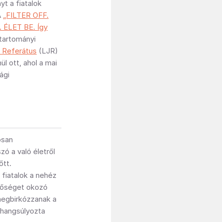
t a fiatalok
A
„FILTER OFF.
 ÉLET BE. Így
 tartományi
i Referátus
(LJR)
ül ott, ahol a mai
ági
osan
ó a való életről
őtt.
 fiatalok a nehéz
gőséget okozó
megbirkózzanak a
 hangsúlyozta