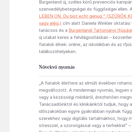
Burgenland új, széles körű prevenciós kampány
szenvedélybetegségei és függőségei ellen. 
LEBEN ON. Du bist echt genug.“ (SZŰRŐK KI.
vagy elég.)
cím alatt Daniela Winkler oktatási
tanácsos és a
Burgenlandi Tartományi Ifjúság
új utakat keres a felvilágosításban – közvetlen
fiatalok élnek: online, az iskolákban és az ifjús
találkozóhelyeken.
Növekvő nyomás
„A fiatalok élettere az elmúlt években roham
megváltozott. A mindennapi nyomás, legyen sz
vagy a közösségi médiáról, érezhetően megn
Tanácsadóinktól és klinikáinktól tudjuk, hogy a
időszakokban egyre gyakrabban nyúlnak füg
szerekhez vagy digitális tartalmakhoz, hogy 
stresszel, a szorongással vagy a terhekkel” –