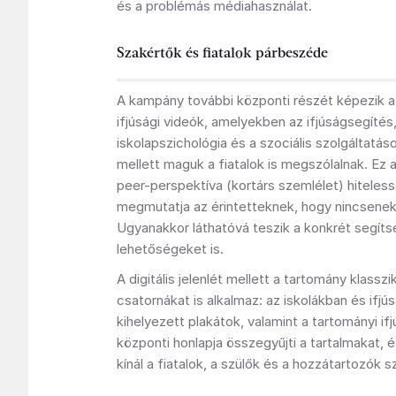
és a problémás médiahasználat.
Szakértők és fiatalok párbeszéde
A kampány további központi részét képezik a
ifjúsági videók, amelyekben az ifjúságsegítés
iskolapszichológia és a szociális szolgáltatá
mellett maguk a fiatalok is megszólalnak. Ez
peer-perspektíva (kortárs szemlélet) hiteles
megmutatja az érintetteknek, hogy nincsenek
Ugyanakkor láthatóvá teszik a konkrét segíts
lehetőségeket is.
A digitális jelenlét mellett a tartomány klassz
csatornákat is alkalmaz: az iskolákban és ifj
kihelyezett plakátok, valamint a tartományi if
központi honlapja összegyűjti a tartalmakat, 
kínál a fiatalok, a szülők és a hozzátartozók 