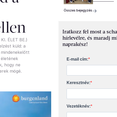
Összes bejegyzés
llen
Iratkozz fel most a sch
hírlevélre, és maradj m
KI. ÉLET BE.)
naprakész!
lzést küld: a
s mindenekelőtt
 életének
E-mail cím:
k, hogy ne
zerek mögé.
Keresztnév:
Vezetéknév: