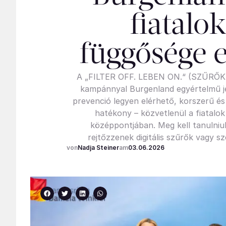
fiatalok
függősége e
A „FILTER OFF. LEBEN ON.“ (SZŰRŐK 
kampánnyal Burgenland egyértelmű je
prevenció legyen elérhető, korszerű é
hatékony – közvetlenül a fiatalok
középpontjában. Meg kell tanulniu
rejtőzzenek digitális szűrők vagy s
Nadja Steiner
03.06.2026