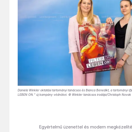
Daniela Winkler oktatási tartományi tanácsos és Bianca Benedikt, a tartományi if
LEBEN ON.“ új kampány védnökei. © Winkler tanácsos irodája/Christoph Novak
Egyértelmű üzenettel és modern megközelítés