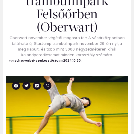
trambulinpark
Felsőőrben
(Oberwart)
Oberwart november végétől magasra tör: A vásárközpontban
található új StarJump trambulinpark november 29-én nyitja
meg kapuit, és több mint 3000 négyzetméteren kínál
kalandparadicsomot minden korosztály számára.
schauvorbei-szerkesztőség
2024.10.30.