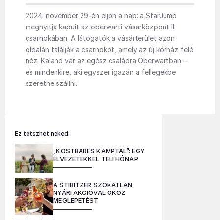
2024. november 29-én eljön a nap: a StarJump
megnyitja kapuit az oberwarti vásárközpont II.
csarnokában. A látogatók a vásárterület azon
oldalán találják a csarnokot, amely az új kórház felé
néz. Kaland vár az egész családra Oberwartban –
és mindenkire, aki egyszer igazán a fellegekbe
szeretne szállni.
Ez tetszhet neked:
„KOSTBARES KAMPTAL”: EGY
ÉLVEZETEKKEL TELI HÓNAP
A STIBITZER SZOKATLAN
NYÁRI AKCIÓVAL OKOZ
MEGLEPETÉST