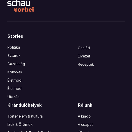
Stories
Politika
Család
Sztárok
Élvezet
Gazdaság
Receptek
Könyvek
Életmód
Életmód
Utazás
Kirándulóhelyek
Rólunk
Történelem & Kultúra
A kiadó
Ízek & Örömök
A csapat