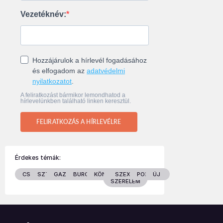
Vezetéknév:
Hozzájárulok a hírlevél fogadásához
és elfogadom az
adatvédelmi
nyilatkozatot
.
A feliratkozást bármikor lemondhatod a
hírlevelünkben található linken keresztül.
FELIRATKOZÁS A HÍRLEVÉLRE
Érdekes témák:
CSALÁD
SZTÁROK
GAZDASÁG
BURGENLAND
KÖNYVEK
SZEX &
POLITIKA
ÚJ
SZERELEM