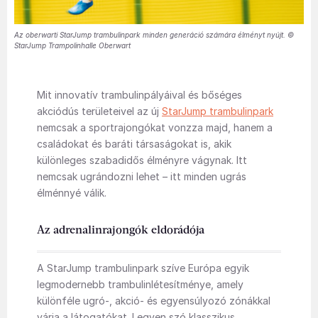
Az oberwarti StarJump trambulinpark minden generáció számára élményt nyújt. ©
StarJump Trampolinhalle Oberwart
Mit innovatív trambulinpályáival és bőséges
akciódús területeivel az új
StarJump trambulinpark
nemcsak a sportrajongókat vonzza majd, hanem a
családokat és baráti társaságokat is, akik
különleges szabadidős élményre vágynak. Itt
nemcsak ugrándozni lehet – itt minden ugrás
élménnyé válik.
Az adrenalinrajongók eldorádója
A StarJump trambulinpark szíve Európa egyik
legmodernebb trambulinlétesítménye, amely
különféle ugró-, akció- és egyensúlyozó zónákkal
várja a látogatókat. Legyen szó klasszikus