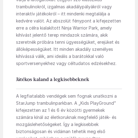
trambulinokról, izgalmas akadálypályákról vagy
interaktív játékokról – itt mindenki megtalálja a
kedvére valót. Az abszolút fénypont a kifejezetten
erre a célra kialakított Ninja Warrior Park, amely
kihívást jelentő terep mindazok számára, akik
szeretnék próbára tenni ügyességüket, erejüket és
állóképességüket. Itt minden akadály személyes
kihívássá válik, ami ideális a barátokkal való
sportversenyekhez vagy céltudatos edzésekhez.
Játékos kaland a legkisebbeknek
A legfiatalabb vendégek sem fognak unatkozni a
StarJump trambulinparkban. A „Kids PlayGround”
kifejezetten az 1 és 6 év közötti gyermekek
számára kínál az életkoruknak megfelelő játék- és
mozgáslehetőségeket. Így a legkisebbek
biztonságosan és vidáman tehetik meg első