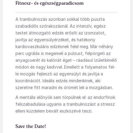
Fitnesz- és egészségparadicsom
A trambulinozás azonban sokkal több puszta
szabadidős szórakozásnál. Az intenzív, egész
testet átmozgató edzés erősíti az izomzatot,
javítja az egyensúlyérzéket, és hatékony
kardiovaszkuláris edzésnek felel meg. Már néhány
perc ugrálás is megemeli a pulzust, felpörgeti az
anyagcserét és kalóriát éget – ráadásul ízületkímélő
módon és nagy kedvvel. Emellett a folyamatos fel-
le mozgás fejleszti az egyensúlyt és javítja a
koordinációt. Ideális edzés mindenkinek, aki
szeretne fitt maradni és örömét leli a mozgásban.
A mentális előnyök sem törpülnek el: az endorfinok
felszabadulása ugyanis a trambulinozást a stressz
elleni küzdelem bevált eszközévé teszi.
Save the Date!