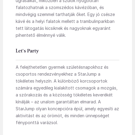
ugrásaikat, miközben a szülők nyugodtan
falatozhatnak a szomszédos kávézóban, és
mindvégig szemmel tarthatják őket. Egy jó csésze
kávé és a helyi falatok mellett a trambulinparkban
tett látogatás kicsiknek és nagyoknak egyaránt
pihentető élménnyé válik.
Let’s Party
A felejthetetlen gyermek születésnapokhoz és
csoportos rendezvényekhez a StarJump a
tökéletes helyszín. A különböző korcsoportok
számára egyedileg kialakított csomagok a mozgás,
a szórakozás és a közösség tökéletes keverékét
kínálják – az unalom garantáltan elmarad. A
StarJump olyan koncepcióra épül, amely egyesíti az
aktivitást és az örömöt, és minden ünnepséget
fényponttá varázsol.