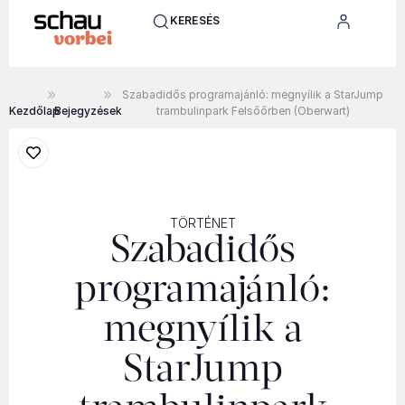
KERESÉS
Szabadidős programajánló: megnyílik a StarJump
Kezdőlap
Bejegyzések
trambulinpark Felsőőrben (Oberwart)
TÖRTÉNET
Szabadidős
programajánló:
megnyílik a
StarJump