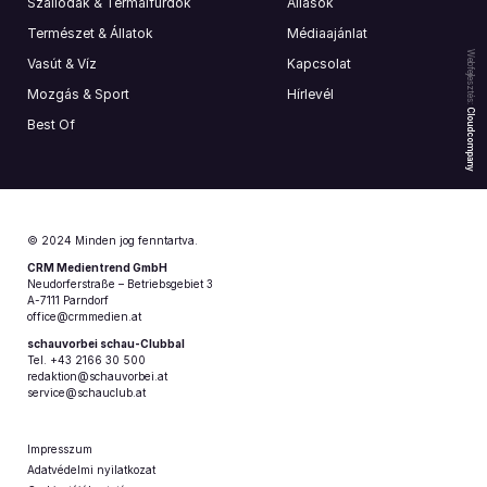
Szállodák & Termálfürdők
Állások
Természet & Állatok
Médiaajánlat
Webfejlesztés:
Vasút & Víz
Kapcsolat
Mozgás & Sport
Hírlevél
Cloudcompany
Best Of
© 2024 Minden jog fenntartva.
CRM Medientrend GmbH
Neudorferstraße – Betriebsgebiet 3
A-7111 Parndorf
office@crmmedien.at
schauvorbei schau-Clubbal
Tel. +43 2166 30 500
redaktion@schauvorbei.at
service@schauclub.at
Impresszum
Adatvédelmi nyilatkozat