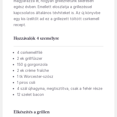
magyarázza el, hogyan grillezhetünk sikeresen
egész évben. Emellett eloszlatja a grillezéssel
kapcsolatos általános tévhiteket is. Az új könyvbe
egy kis ízelítőt ad ez a grillezett töltött csirkemell
recept.
Hozzávalók 4 személyre
4 csirkemellfilé
2 ek grillfűszer
150 g gorgonzola
2 ek crème fraîche
1 tk Worcester-szósz
1 piros csili
4 szál újhagyma, megtisztítva, csak a fehér része
12 szelet bacon
Elkészítés a grillen