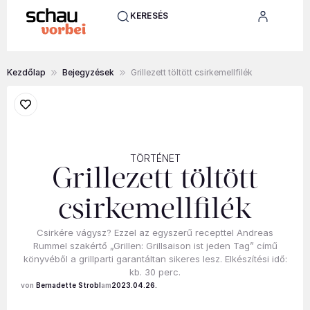
KERESÉS
Kezdőlap
Bejegyzések
Grillezett töltött csirkemellfilék
TÖRTÉNET
Grillezett töltött
csirkemellfilék
Csirkére vágysz? Ezzel az egyszerű recepttel Andreas
Rummel szakértő „Grillen: Grillsaison ist jeden Tag” című
könyvéből a grillparti garantáltan sikeres lesz. Elkészítési idő:
kb. 30 perc.
Bernadette Strobl
2023.04.26.