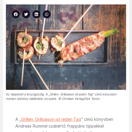
Az alapoktól a lenyűgözőig: A „Grillen: Grillsaison ist jeden Tag” című könyvben
minden ízléshez találhatók receptek. © Christian Verlag/Dirk Tacke
A „
Grillen: Grillsaison ist jeden Tag
” című könyvben
Andreas Rummel szakértő frappáns tippekkel