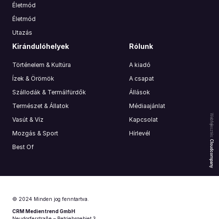
Életmód
Életmód
Utazás
Kirándulóhelyek
Rólunk
Történelem & Kultúra
A kiadó
Ízek & Örömök
A csapat
Szállodák & Termálfürdők
Állások
Természet & Állatok
Médiaajánlat
Webfejlesztés:
Vasút & Víz
Kapcsolat
Mozgás & Sport
Hírlevél
Cloudcompany
Best Of
© 2024 Minden jog fenntartva.
CRM Medientrend GmbH
Neudorferstraße – Betriebsgebiet 3