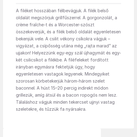
A filéket hosszában félbevágjuk. A filék belső
oldalát megszórjuk grillfűszerrel. A gorgonzolát, a
crème fraîche-t és a Worcester-szószt
összekeverjük, és a filék belső oldalát egyenletesen
bekenjük vele. A csilit vékony csíkokra vágjuk –
vigyázat, a csípősség utána még „rajta marad” az
ujjakon! Helyezzünk egy-egy szál újhagymát és egy-
két csilicsíkot a filékbe. A filéfeleket fordított
irányban egymásra fektetjük úgy, hogy
egyenletesen vastagok legyenek. Mindegyiket
szorosan körbetekerjük három-három szelet
baconnel. A húst 15–20 percig indirekt módon
grillezük, amíg átsül és a bacon ropogós nem lesz.
Tálaláshoz vágjuk minden tekercset ujjnyi vastag
szeletekre, és tűzzük fa nyársakra.