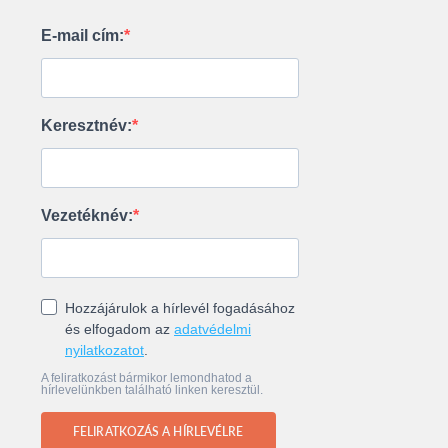
E-mail cím:
Keresztnév:
Vezetéknév:
Hozzájárulok a hírlevél fogadásához
és elfogadom az
adatvédelmi
nyilatkozatot
.
A feliratkozást bármikor lemondhatod a
hírlevelünkben található linken keresztül.
FELIRATKOZÁS A HÍRLEVÉLRE