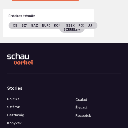
Érdekes témák:
CSALÁD
SZTÁROK
GAZDASÁG
BURGENLAND
KÖNYVEK
SZEX &
POLITIKA
ÚJ
SZERELEM
Stories
Politika
Család
Sztárok
Élvezet
Gazdaság
Receptek
Könyvek