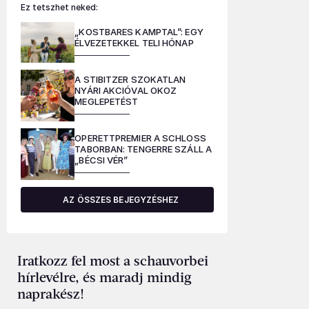
Ez tetszhet neked:
„KOSTBARES KAMPTAL”: EGY
ÉLVEZETEKKEL TELI HÓNAP
A STIBITZER SZOKATLAN
NYÁRI AKCIÓVAL OKOZ
MEGLEPETÉST
OPERETTPREMIER A SCHLOSS
TABORBAN: TENGERRE SZÁLL A
„BÉCSI VÉR”
AZ ÖSSZES BEJEGYZÉSHEZ
Iratkozz fel most a schauvorbei
hírlevélre, és maradj mindig
naprakész!