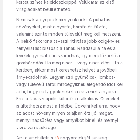
kertet színes kaleidoszkóppá. Velük már az első
virágládákat beültetheted.
Nemcsak a gyepnek megyünk neki. A puhafás
növényeket, mint a nyárfa, hársfa és fűzfa,
valamint szinte minden tűlevelűt meg kell metszeni.
A belső fakorona tavaszi ritkítása jobb oxigén- és
fényellátást biztosít a fának. Ráadásul a fa és a
levelek gyorsabban száradnak, így megelőzhető a
gombásodás. Ha még nincs – vagy nincs elég – fa a
kertben, akkor most kereshetsz helyet a jövőbeli
árnyékadóknak. Legyen szó gyümölcs-, lombos-
vagy tűlevelű fáról: mindegyiknek elegendő időt kell
adni, hogy mély gyökereket eresszenek a nyárra.
Erre a tavaszi április különösen alkalmas. Cserjéket
is ültethetsz most a földbe. Ügyelni kell arra, hogy
az adott növény milyen talajban érzi jól magát,
mennyi napsütést vagy árnyékot bír el, és mennyi
vízre van szüksége.
Ami a vizet illeti: a
tó
nagyprojektjét júniusig