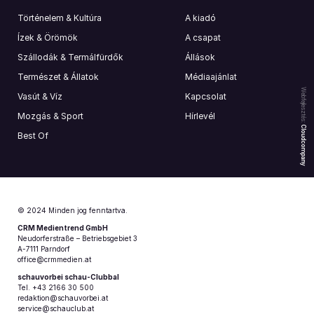
Történelem & Kultúra
A kiadó
Ízek & Örömök
A csapat
Szállodák & Termálfürdők
Állások
Természet & Állatok
Médiaajánlat
Webfejlesztés:
Vasút & Víz
Kapcsolat
Mozgás & Sport
Hírlevél
Cloudcompany
Best Of
© 2024 Minden jog fenntartva.
CRM Medientrend GmbH
Neudorferstraße – Betriebsgebiet 3
A-7111 Parndorf
office@crmmedien.at
schauvorbei schau-Clubbal
Tel. +43 2166 30 500
redaktion@schauvorbei.at
service@schauclub.at