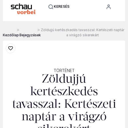
KERESÉS
Zöldujjú kertészkedés tavasszal: Kertészeti naptár
Kezdőlap
Bejegyzések
a virágzó sikerekért
TÖRTÉNET
Zöldujjú
kertészkedés
tavasszal: Kertészeti
naptár a virágzó