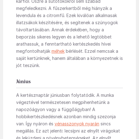
karfiol. Őszre a sütőtökökről sem szabad
megfeledkezni. A fűszerkertből még hiányzik a
levendula és a citromfű. Ezek kiválóan alkalmasak
illatzsákok készítésére, és segítenek a szúnyogok
távoltartásában. Annak érdekében, hogy a
beporzás sikeres legyen és a lehető legtöbbet
arathassuk, a fenntartható kertészkedés hívei
megfontolhatják
méhek
bérlését. Ezzel nemcsak a
saját kertünknek, hanem általában a környezetnek is
jót teszünk.
Június
A kertésznaptár júniusban folytatódik. A munka
végeztével természetesen megpihenhetünk a
napozóágyon vagy a függőágyban! A
hobbikertészkedésnek azonban mindig szezonja
van. Így nyáron és
vénasszonyok nyarán
sincs
megállás. Ez azt jelenti: lecsípni az elnyílt virágokat
és leküzdeni a növénybetegségeket. Az elnyílt