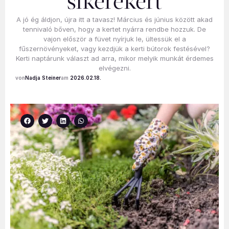
sikerekért
A jó ég áldjon, újra itt a tavasz! Március és június között akad
tennivaló bőven, hogy a kertet nyárra rendbe hozzuk. De
vajon először a füvet nyírjuk le, ültessük el a
fűszernövényeket, vagy kezdjük a kerti bútorok festésével?
Kerti naptárunk választ ad arra, mikor melyik munkát érdemes
elvégezni.
Nadja Steiner
2026.02.18.