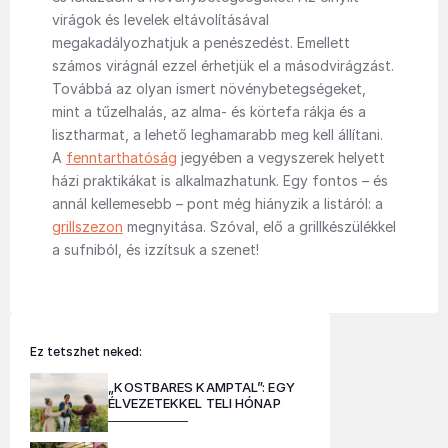
virágok és levelek eltávolításával
megakadályozhatjuk a penészedést. Emellett
számos virágnál ezzel érhetjük el a másodvirágzást.
Továbbá az olyan ismert növénybetegségeket,
mint a tűzelhalás, az alma- és körtefa rákja és a
lisztharmat, a lehető leghamarabb meg kell állítani.
A
fenntarthatóság
jegyében a vegyszerek helyett
házi praktikákat is alkalmazhatunk. Egy fontos – és
annál kellemesebb – pont még hiányzik a listáról: a
grillszezon
megnyitása. Szóval, elő a grillkészülékkel
a sufniból, és izzítsuk a szenet!
Ez tetszhet neked:
„KOSTBARES KAMPTAL”: EGY
ÉLVEZETEKKEL TELI HÓNAP