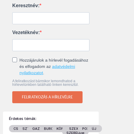
Keresztnév:
Vezetéknév:
Hozzájárulok a hírlevél fogadásához
és elfogadom az
adatvédelmi
nyilatkozatot
.
A feliratkozást bármikor lemondhatod a
hírlevelünkben található linken keresztül.
FELIRATKOZÁS A HÍRLEVÉLRE
Érdekes témák:
CSALÁD
SZTÁROK
GAZDASÁG
BURGENLAND
KÖNYVEK
SZEX &
POLITIKA
ÚJ
SZERELEM