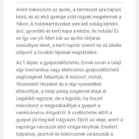
Amint beköszönt az április, a természet újra hajtani
kezd, és az első gyenge zöld rügyek megjelennek a
fákon. A hobbikertészeket sem kell sokáig kérlelni:
ásó, gyomláló és kerti kapa a kézbe, és indulás! És
ez így van jól. Mert bár az áprilisi időjárás
szeszélyes lehet, a kerti naptár szerint ez az ideális
időpont a további lépések megtételére.
Az 1. lépés: a gyepszellőztetés. Ennek során a talajt
egy mechanikus vagy elektromos gyepszellőztető
segítségével fellazítjuk. A mulcsot, mohát,
filcesedett részeket és a régi nyesedéket
eltávolítjuk, a talajt pedig oxigénnel látjuk el.
Legalább egyszer, de a legjobb, ha ősszel
másodszor is megszabadítjuk a gyepet a
nemkívánatos dolgoktól. A szellőztetés előtt a
gyepet jól meg kell trágyázni. Eljött az ideje, amint a
napsárga nárciszok első virágai kinyílnak. Emellett
tulipánok, jácintok és kökörcsinek varázsolják a