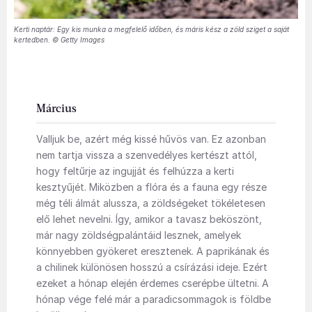
Kerti naptár: Egy kis munka a megfelelő időben, és máris kész a zöld sziget a saját
kertedben. © Getty Images
Március
Valljuk be, azért még kissé hűvös van. Ez azonban
nem tartja vissza a szenvedélyes kertészt attól,
hogy feltűrje az ingujját és felhúzza a kerti
kesztyűjét. Miközben a flóra és a fauna egy része
még téli álmát alussza, a zöldségeket tökéletesen
elő lehet nevelni. Így, amikor a tavasz beköszönt,
már nagy zöldségpalántáid lesznek, amelyek
könnyebben gyökeret eresztenek. A paprikának és
a chilinek különösen hosszú a csírázási ideje. Ezért
ezeket a hónap elején érdemes cserépbe ültetni. A
hónap vége felé már a paradicsommagok is földbe