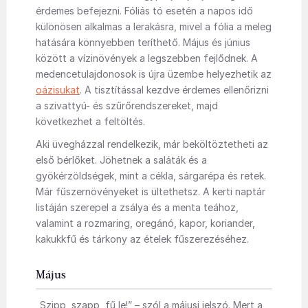
érdemes befejezni. Fóliás tó esetén a napos idő
különösen alkalmas a lerakásra, mivel a fólia a meleg
hatására könnyebben teríthető. Május és június
között a vízinövények a legszebben fejlődnek. A
medencetulajdonosok is újra üzembe helyezhetik az
oázisukat
. A tisztítással kezdve érdemes ellenőrizni
a szivattyú- és szűrőrendszereket, majd
következhet a feltöltés.
Aki üvegházzal rendelkezik, már beköltöztetheti az
első bérlőket. Jöhetnek a saláták és a
gyökérzöldségek, mint a cékla, sárgarépa és retek.
Már fűszernövényeket is ültethetsz. A kerti naptár
listáján szerepel a zsálya és a menta teához,
valamint a rozmaring, oregánó, kapor, koriander,
kakukkfű és tárkony az ételek fűszerezéséhez.
Május
„Szipp, szapp, fű le!” – szól a májusi jelszó. Mert a