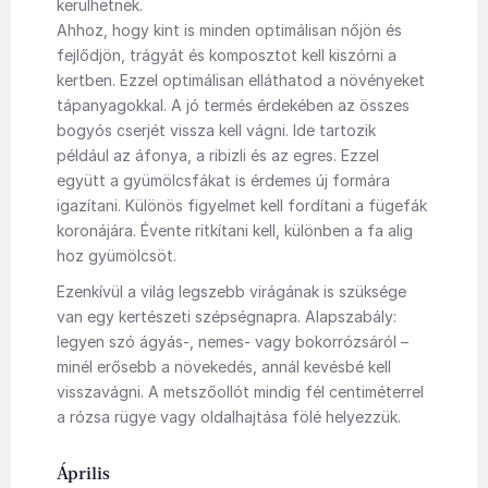
kerülhetnek.
Ahhoz, hogy kint is minden optimálisan nőjön és
fejlődjön, trágyát és komposztot kell kiszórni a
kertben. Ezzel optimálisan elláthatod a növényeket
tápanyagokkal. A jó termés érdekében az összes
bogyós cserjét vissza kell vágni. Ide tartozik
például az áfonya, a ribizli és az egres. Ezzel
együtt a gyümölcsfákat is érdemes új formára
igazítani. Különös figyelmet kell fordítani a fügefák
koronájára. Évente ritkítani kell, különben a fa alig
hoz gyümölcsöt.
Ezenkívül a világ legszebb virágának is szüksége
van egy kertészeti szépségnapra. Alapszabály:
legyen szó ágyás-, nemes- vagy bokorrózsáról –
minél erősebb a növekedés, annál kevésbé kell
visszavágni. A metszőollót mindig fél centiméterrel
a rózsa rügye vagy oldalhajtása fölé helyezzük.
Április