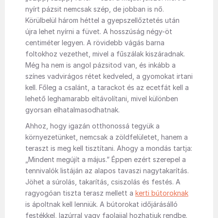
nyírt pázsit nemcsak szép, de jobban is nő.
Körülbelül három héttel a gyepszellőztetés után
újra lehet nyírni a füvet. A hosszúság négy-öt
centiméter legyen. A rövidebb vágás barna
foltokhoz vezethet, mivel a fűszálak kiszáradnak.
Még ha nem is angol pázsitod van, és inkább a
színes vadvirágos rétet kedveled, a gyomokat irtani
kell. Főleg a csalánt, a tarackot és az ecetfát kell a
lehető leghamarabb eltávolítani, mivel különben
gyorsan elhatalmasodhatnak.
Ahhoz, hogy igazán otthonossá tegyük a
környezetünket, nemcsak a zöldfelületet, hanem a
teraszt is meg kell tisztítani. Ahogy a mondás tartja:
„Mindent megújít a május.” Éppen ezért szerepel a
tennivalók listáján az alapos tavaszi nagytakarítás.
Jöhet a súrolás, takarítás, csiszolás és festés. A
ragyogóan tiszta terasz mellett a
kerti bútoroknak
is ápoltnak kell lenniük. A bútorokat időjárásálló
festékkel, lazúrral vagy faolajjal hozhatjuk rendbe.