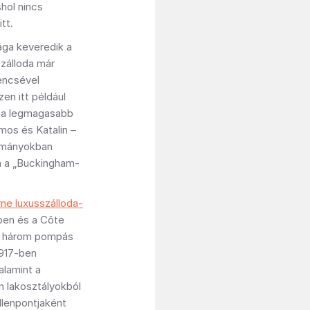
hol nincs
tt.
ága keveredik a
szálloda már
encsével
zen itt például
g a legmagasabb
mos és Katalin –
yományokban
an a „Buckingham-
e luxusszálloda-
sben és a Côte
bi három pompás
1917-ben
valamint a
n lakosztályokból
ellenpontjaként