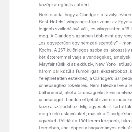
középkategóriás autóért.
Nem csoda, hogy a Claridge’s a tavalyi évben
Best Hotels” világranglistája szerint az Egyesü
legjobb szállodájává vált, és világszinten a 16
meg. A Claridge’s azonban több mint egy rendk
„ez egyszerűen egy nemzeti szentély” – mo
Kochs. A 267 különleges szoba és lakosztály m
két étteremmel várja a vendégeket, amelyek 
Mayfair tűnik ki az exkluzív, New York-i stílus
három bár közül a Fumoir igazi ékszerdoboz, 
felejthetetlen estékhez, a Claridge’s Bar ped
ünnepséghez tökéletes. Nem feledkezve a te
bálteremről, ahol a társasági élet krémje élve
ünnepséget. London elitjéből szinte mindenki
köze a szállodához. Míg egyesek itt tartották
megfelelő esküvőjüket, mások a Claridge’sben 
ügyeiket. Például a főétterem központi, tükrök
termében, ahol éppen a hagyományos délutáni 