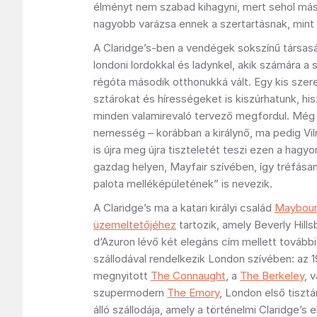
élményt nem szabad kihagyni, mert sehol más
nagyobb varázsa ennek a szertartásnak, mint i
A Claridge’s-ben a vendégek sokszínű társas
londoni lordokkal és ladynkel, akik számára a 
régóta második otthonukká vált. Egy kis szer
sztárokat és hírességeket is kiszúrhatunk, his
minden valamirevaló tervező megfordul. Mé
nemesség – korábban a királynő, ma pedig Vil
is újra meg újra tiszteletét teszi ezen a hag
gazdag helyen, Mayfair szívében, így tréfás
palota melléképületének” is nevezik.
A Claridge’s ma a katari királyi család
Maybourn
üzemeltetőjéhez
tartozik, amely Beverly Hill
d’Azuron lévő két elegáns cím mellett továb
szállodával rendelkezik London szívében: az 
megnyitott
The Connaught
, a
The Berkeley
, 
szupermodern
The Emory
, London első tisztá
álló szállodája, amely a történelmi Claridge’s 