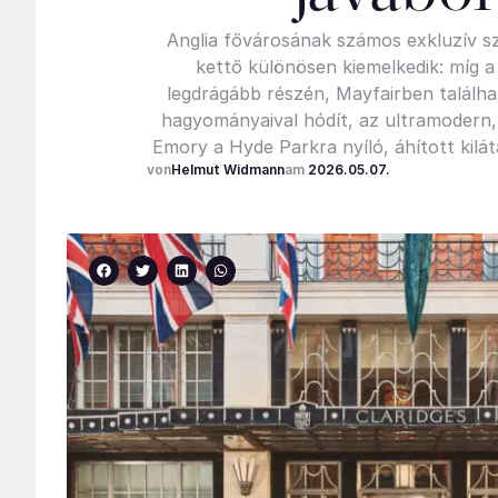
Anglia fővárosának számos exkluzív sz
kettő különösen kiemelkedik: míg a 
legdrágább részén, Mayfairben találhat
hagyományaival hódít, az ultramodern, 
Emory a Hyde Parkra nyíló, áhított kilát
Helmut Widmann
2026.05.07.