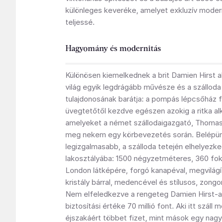
különleges keveréke, amelyet exkluzív mode
teljessé.
Hagyomány és modernitás
Különösen kiemelkednek a brit Damien Hirst al
világ egyik legdrágább művésze és a szálloda
tulajdonosának barátja: a pompás lépcsőház fe
üvegtetőtől kezdve egészen azokig a ritka al
amelyeket a német szállodaigazgató, Thoma
meg nekem egy körbevezetés során. Belépünk
legizgalmasabb, a szálloda tetején elhelyez
lakosztályába: 1500 négyzetméteres, 360 foko
London látképére, forgó kanapéval, megvilágí
kristály bárral, medencével és stílusos, zong
Nem elfeledkezve a rengeteg Damien Hirst-al
biztosítási értéke 70 millió font. Aki itt száll
éjszakáért többet fizet, mint mások egy nagy