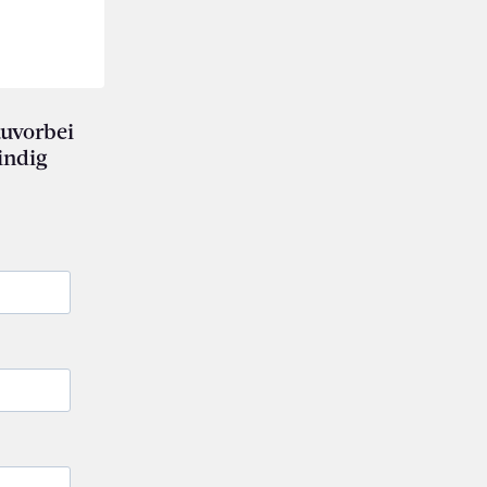
auvorbei
indig