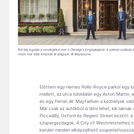
Brit báj fogadja a vendégeket már a Claridge’s forgóajtajánál. A patinás szállod
része már több évtizede itt dolgozik. © Maybourne
Előttem egy nemes Rolls-Royce parkol egy l
mellett, az utca túloldalán egy Aston Martin,
és egy Ferrari áll: Mayfairben a közhelyek val
Már csak az autókból is látni lehet, kik laknak 
Piccadilly, Oxford és Regent Street között: 
szupergazdagok. A City of Westminsterhez t
kerület minden elképzelhető szuperlatívusszal