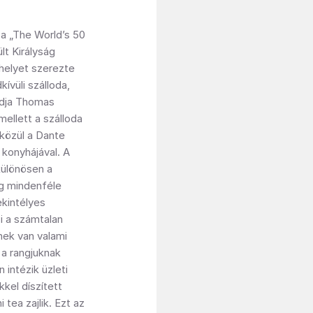
 a „The World’s 50
lt Királyság
. helyet szerezte
ívüli szálloda,
ndja Thomas
ellett a szálloda
közül a Dante
ú konyhájával. A
különösen a
ig mindenféle
kintélyes
zi a számtalan
nek van valami
 a rangjuknak
intézik üzleti
kel díszített
tea zajlik. Ezt az