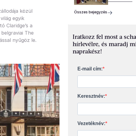
állodája közül
Összes bejegyzés
világ egyik
ó Claridge’s a
belgraviai The
Iratkozz fel most a sch
ással nyűgöz le.
hírlevélre, és maradj m
naprakész!
E-mail cím:
Keresztnév:
Vezetéknév: