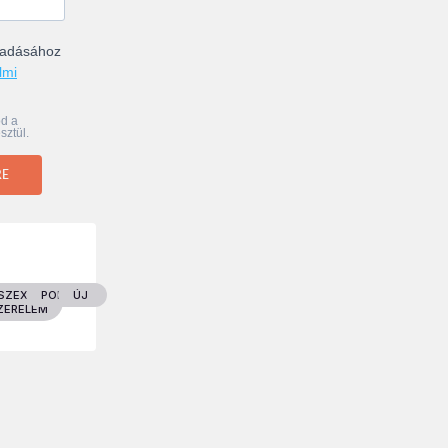
ogadásához
lmi
od a
sztül.
RE
EK
SZEX &
POLITIKA
ÚJ
ZERELEM