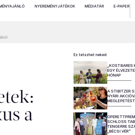
MÉNYAJÁNLÓ
NYEREMÉNYJÁTÉKOK
MÉDIATÁR
E-PAPER
vából
Ez tetszhet neked:
„KOSTBARES 
EGY ÉLVEZETE
HÓNAP
A STIBITZER
etek:
NYÁRI AKCIÓ
MEGLEPETÉS
xus a
OPERETTPREM
SCHLOSS TAB
TENGERRE SZÁ
„BÉCSI VÉR”