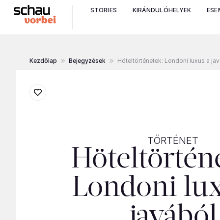
STORIES
KIRÁNDULÓHELYEK
ESE
Kezdőlap
Bejegyzések
Höteltörténetek: Londoni luxus a ja
TÖRTÉNET
Höteltörtén
Londoni lu
javából