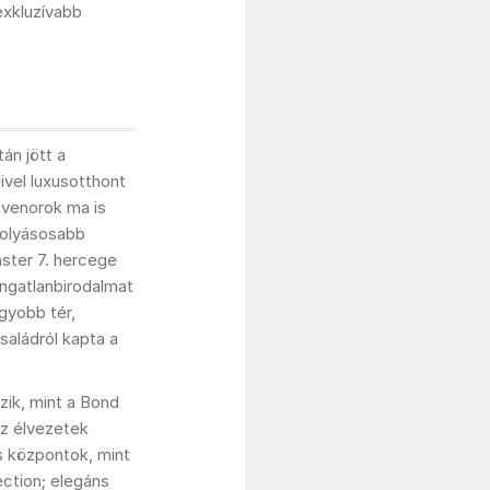
gexkluzívabb
án jött a
vel luxusotthont
svenorok ma is
folyásosabb
ster 7. hercege
 ingatlanbirodalmat
gyobb tér,
saládról kapta a
zik, mint a Bond
az élvezetek
is központok, mint
ction; elegáns