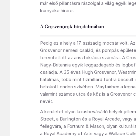
már első pillantásra rászolgál a világ egyik le
környéke hírére.
A Grosvenorok birodalmában
Pedig ez a hely a 17. századig mocsár volt. Azt
Grosvenor nemesi család, és pompás épületei
teremtett itt az arisztokrácia számára. A Gro
Nagy-Britannia egyik leggazdagabb és legbe
családja. A 35 éves Hugh Grosvenor, Westmin
hatalmas, több mint tízmilliárd fontra becsült
birtokol London szívében. Mayfairben a legna
valamint számos utca és köz is a Grosvenor c
nevét.
A kerületet olyan luxusbevásárló helyek jellem
Street, a Burlington és a Royal Arcade, vagy 
fellegvára, a Fortnum & Mason; olyan kulturál
a Royal Academy of Arts vagy a Wallace Colle