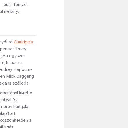
 – és a Temze-
ül néhány.
ányőrző
Claridge’s
.
 Spencer Tracy
: „Ha egyszer
ni, hanem a
 Audrey Hepburn-
zen Mick Jaggerig
legáns szálloda.
góajtónál livrébe
ollyal és
 merev hangulat
alapított
k köszönhetően a
illogás