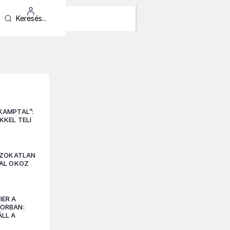
KAMPTAL”:
KKEL TELI
 SZOKATLAN
VAL OKOZ
T
IER A
ORBAN:
LL A