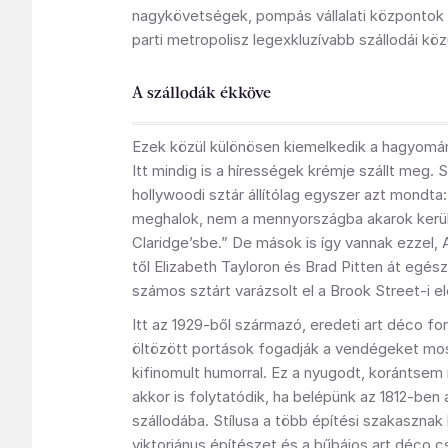
nagykövetségek, pompás vállalati központok
parti metropolisz legexkluzívabb szállodái köz
A szállodák ékköve
Ezek közül különösen kiemelkedik a hagyom
Itt mindig is a hírességek krémje szállt meg.
hollywoodi sztár állítólag egyszer azt mondta
meghalok, nem a mennyországba akarok kerül
Claridge’sbe.” De mások is így vannak ezzel,
től Elizabeth Tayloron és Brad Pitten át egés
számos sztárt varázsolt el a Brook Street-i e
Itt az 1929-ből származó, eredeti art déco for
öltözött portások fogadják a vendégeket mos
kifinomult humorral. Ez a nyugodt, korántsem
akkor is folytatódik, ha belépünk az 1812-ben 
szállodába. Stílusa a több építési szakaszna
viktoriánus építészet és a bűbájos art déco cs