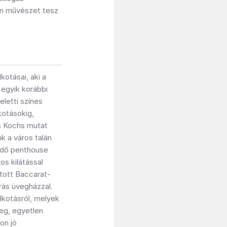
rn művészet tesz
kotásai, aki a
 egyik korábbi
letti színes
kotásokig,
s Kochs mutat
 a város talán
kedő penthouse
s kilátással
tott Baccarat-
orás üvegházzal.
kotásról, melyek
 meg, egyetlen
on jó