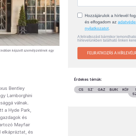
Hozzájárulok a hírlevél f
és elfogadom az
adatvéde
nyilatkozatot
.
A feliratkozást bármikor lemondhat
hírlevelünkben található linken kere
a kiválóan képzett személyzetének egy
FELIRATKOZÁS A HÍRLEVÉL
Érdekes témák:
uxus Bentley
CSALÁD
SZTÁROK
GAZDASÁG
BURGENLAND
KÖNYV
S
 egy Lamborghini
ósággá válnak.
itt a Hyde Park,
a gazdagok és
artozó Mayfair
 elkápráztat, és