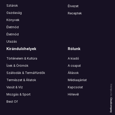
Sztárok
Élvezet
Gazdaság
Receptek
Könyvek
Életmód
Életmód
Utazás
Kirándulóhelyek
Rólunk
Történelem & Kultúra
A kiadó
Ízek & Örömök
A csapat
Szállodák & Termálfürdők
Állások
Természet & Állatok
Médiaajánlat
Webfejlesztés:
Vasút & Víz
Kapcsolat
Mozgás & Sport
Hírlevél
Cloudcompany
Best Of