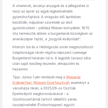
A vitaminok, ásványi anyagok és a jellegzetes íz
teszi az epret az egyik legkedveltebb
gyümölcsfajtává. A virágzási idő áprilisban
kezdődik, májusban szüretelik az első
gyümölcsöket – például Wiesen környékén. 1870
óta termesztik ebben a burgenlandi községben az
ananászeper fajtát, a „bogyók királynőjét”.
Intenzív íze és a feldolgozás során megmutatkozó
tulajdonságai révén régóta népszerű csemege
Burgenland határain túl is.
A legjobb tavaszi séta
után saját kezűleg leszedni, elmajszolni és
hazavinni.
Tipp:
Június 1-jén rendezik meg a
Wiesener
Erdbeerfest (Wieseni Eperfesztivál)
eseményt a
városháza téren, a 2025/26-os Osztrák
Eperkirálynő megkoronázásával – a
tűzoltószertárnál tartott délelőtti zenés
összejövetellel (Frühschoppen) együtt.