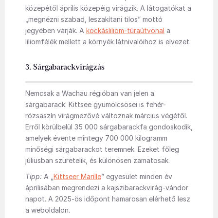
közepétől április közepéig virágzik. A látogatókat a
„megnézni szabad, leszakítani tilos” mottó
jegyében várják. A
kockásliliom-túraútvonal
a
liliomfélék mellett a környék látnivalóihoz is elvezet.
3. Sárgabarackvirágzás
Nemcsak a Wachau régióban van jelen a
sárgabarack: Kittsee gyümölcsösei is fehér-
rózsaszín virágmezővé változnak március végétől.
Erről körülbelül 35 000 sárgabarackfa gondoskodik,
amelyek évente mintegy 700 000 kilogramm
minőségi sárgabarackot teremnek. Ezeket főleg
júliusban szüretelik, és különösen zamatosak.
Tipp:
A „
Kittseer Marille
” egyesület minden év
áprilisában megrendezi a kajszibarackvirág-vándor
napot. A 2025-ös időpont hamarosan elérhető lesz
a weboldalon.