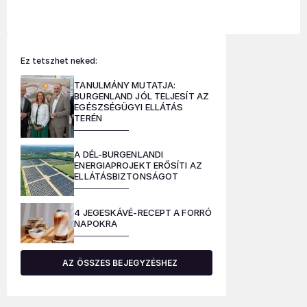
Ez tetszhet neked:
TANULMÁNY MUTATJA:
BURGENLAND JÓL TELJESÍT AZ
EGÉSZSÉGÜGYI ELLÁTÁS
TERÉN
A DÉL-BURGENLANDI
ENERGIAPROJEKT ERŐSÍTI AZ
ELLÁTÁSBIZTONSÁGOT
4 JEGESKÁVÉ-RECEPT A FORRÓ
NAPOKRA
AZ ÖSSZES BEJEGYZÉSHEZ