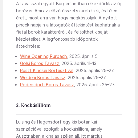
A tavasszal együtt Burgenlandban elkezdődik az új
borév is. Ami az előző ősszel szüreteltek, és télen
érett, most arra vár, hogy megkóstolják. A nyitott
pincék napjain a látogatók áttekintést kaphatnak a
fiatal borok karakteréről, és feltölthetik saját
készleteiket. A legfontosabb időpontok
áttekintése:
Wine Opening Purbach
, 2025. április 5.
Golsi Boros Tavasz
, 2025. április 11–13.
Ruszt Kincsei Borfesztivál
, 2025. április 25–27.
Weideni Boros Tavasz
, 2025. április 25–27.
Podersdorfi Boros Tavasz
, 2025. április 25–27.
2. Kockásliliom
Luising és Hagensdorf egy kis botanikai
szenzációval szolgál: a kockásliliom, amely
Ausztriában a kihalás szélén áll, itt március