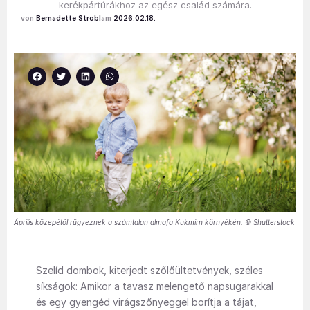
kerékpártúrákhoz az egész család számára.
Bernadette Strobl
2026.02.18.
Április közepétől rügyeznek a számtalan almafa Kukmirn környékén. © Shutterstock
Szelíd dombok, kiterjedt szőlőültetvények, széles
síkságok: Amikor a tavasz melengető napsugarakkal
és egy gyengéd virágszőnyeggel borítja a tájat,