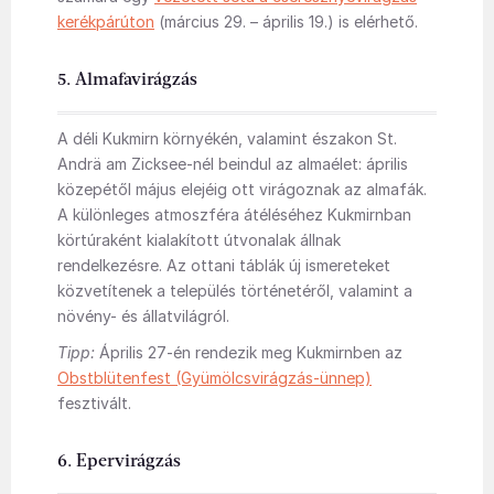
kerékpárúton
(március 29. – április 19.) is elérhető.
5. Almafavirágzás
A déli Kukmirn környékén, valamint északon St.
Andrä am Zicksee-nél beindul az almaélet: április
közepétől május elejéig ott virágoznak az almafák.
A különleges atmoszféra átéléséhez Kukmirnban
körtúraként kialakított útvonalak állnak
rendelkezésre. Az ottani táblák új ismereteket
közvetítenek a település történetéről, valamint a
növény- és állatvilágról.
Tipp:
Április 27-én rendezik meg Kukmirnben az
Obstblütenfest (Gyümölcsvirágzás-ünnep)
fesztivált.
6. Epervirágzás