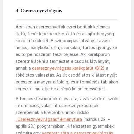
4. Cseresznyevirágzás
Áprilisban cseresznyefák ezrei borítják kellemes
illatú, fehér lepelbe a Fertő-tó és a Lajta-hegység
közötti területet. A színpompás látványt tavaszi
hérics, leánykökörcsin, szarkaláb, fürtös gyöngyike
és törpe nőszirom teszi teljessé. Aki kerékpáron
szeretné átélni a természet e csodás látványát,
annak a
cseresznyevirágzás kerékpárút (B12)
a
tökéletes választás. Az út csodálatos kilátást nyújt
egészen a magyar alföldig, és információs táblákon
keresztül mutatja be a régió különlegességeit.
A termesztési módokról és a fajtaválasztékról szóló
információk, valamint cseresznyekóstolók
szerepelnek a Breitenbrunnból induló
„Cseresznyevirágzás” élménytúra
(március 22. –
április 20.) programjában. Kifejezetten gyermekek
számára egy
vezetett séta a cseresznyevirágzás