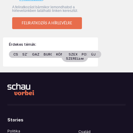
A feliratkozást bármikor lemondhatod a
hírlevelünkben található linken keresztül.
FELIRATKOZÁS A HÍRLEVÉLRE
Érdekes témák:
CSALÁD
SZTÁROK
GAZDASÁG
BURGENLAND
KÖNYVEK
SZEX &
POLITIKA
ÚJ
SZERELEM
Stories
Politika
Család