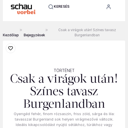
KERESÉS
Csak a virágok után! Színes tavasz
Kezdőlap
Bejegyzések
Burgenlandban
TÖRTÉNET
Csak a virágok után!
Színes tavasz
Burgenlandban
Gyengéd fehér, finom rózsaszín, friss zöld, sárga és lila:
tavasszal Burgenland sok helyen virágmezővé változik.
Ideális kikapcsolódást nyújtó sétákhoz, túrákhoz vagy