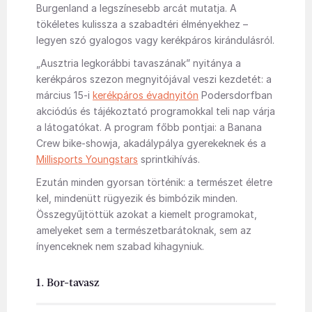
Burgenland a legszínesebb arcát mutatja. A
tökéletes kulissza a szabadtéri élményekhez –
legyen szó gyalogos vagy kerékpáros kirándulásról.
„Ausztria legkorábbi tavaszának” nyitánya a
kerékpáros szezon megnyitójával veszi kezdetét: a
március 15-i
kerékpáros évadnyitón
Podersdorfban
akciódús és tájékoztató programokkal teli nap várja
a látogatókat. A program főbb pontjai: a Banana
Crew bike-showja, akadálypálya gyerekeknek és a
Millisports Youngstars
sprintkihívás.
Ezután minden gyorsan történik: a természet életre
kel, mindenütt rügyezik és bimbózik minden.
Összegyűjtöttük azokat a kiemelt programokat,
amelyeket sem a természetbarátoknak, sem az
ínyenceknek nem szabad kihagyniuk.
1. Bor-tavasz