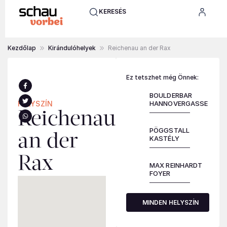
KERESÉS
Kezdőlap
Kirándulóhelyek
Reichenau an der Rax
Ez tetszhet még Önnek:
BOULDERBAR
HELYSZÍN
HANNOVERGASSE
Reichenau
PÖGGSTALL
an der
KASTÉLY
Rax
MAX REINHARDT
FOYER
MINDEN HELYSZÍN