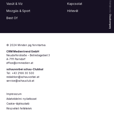
Webfejlesztés:
Vasút & Víz
Kapcsolat
Mozgás & Sport
Hírlevél
Cloudcompany
Best Of
© 2024 Minden jog fenntartva.
CRM Medientrend GmbH
Neudorferstraße – Betriebsgebiet 3
A-7111 Parndorf
office@crmmedien.at
schauvorbei schau-Clubbal
Tel. +43 2166 30 500
redaktion@schauvorbei.at
service@schauclub.at
Impresszum
Adatvédelmi nyilatkozat
Cookie-tájékoztató
Részvételi feltételek