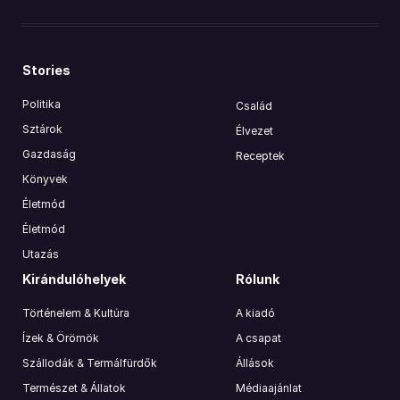
Stories
Politika
Család
Sztárok
Élvezet
Gazdaság
Receptek
Könyvek
Életmód
Életmód
Utazás
Kirándulóhelyek
Rólunk
Történelem & Kultúra
A kiadó
Ízek & Örömök
A csapat
Szállodák & Termálfürdők
Állások
Természet & Állatok
Médiaajánlat