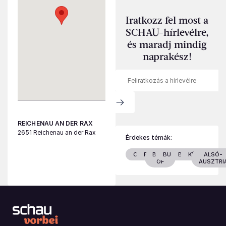
Iratkozz fel most a
SCHAU-hírlevélre,
és maradj mindig
naprakész!
REICHENAU AN DER RAX
2651 Reichenau an der Rax
Érdekes témák:
CSALÁD
BÉCS
BEST
BURGENLAND
BELTÉRI
KÜLTÉRI
ALSÓ-
OF
AUSZTRI