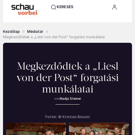
KERESÉS
Kezdőlap
Médiatár
Megkezdődtek a „Liesl von der Post“ forgatási munkálatai
Megkezdődtek a „Liesl
von der Post“ forgatási
munkálatai
Nadja Steiner
Fotók: © Kristian Bissuti