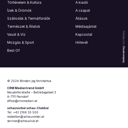
Történelem & Kultúra
A kiadó
Ízek & Örömök
A csapat
Szállodák & Termálfürdők
Állások
Természet & Állatok
Médiaajánlat
Webfejlesztés:
Vasút & Víz
Kapcsolat
Mozgás & Sport
Hírlevél
Cloudcompany
Best Of
© 2024 Minden jog fenntartva.
CRM Medientrend GmbH
Neudorferstraße – Betriebsgebiet 3
A-7111 Parndorf
office@crmmedien.at
schauvorbei schau-Clubbal
Tel. +43 2166 30 500
redaktion@schauvorbei.at
service@schauclub.at