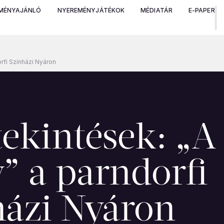
MÉNYAJÁNLÓ
NYEREMÉNYJÁTÉKOK
MÉDIATÁR
E-PAPER
rfi Színházi Nyáron
tekintések: „A
” a parndorfi
házi Nyáron