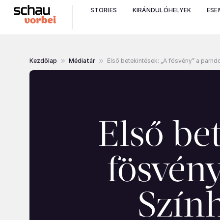
STORIES
KIRÁNDULÓHELYEK
ESE
Kezdőlap
Médiatár
Első betekintések: „A fösvény” a parndo
Első be
fösvény
Szín