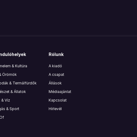
ndulóhelyek
Rólunk
nelem & Kultúra
A kiadó
 & Örömök
A csapat
lodák & Termálfürdők
Állások
szet & Állatok
Médiaajánlat
 & Víz
Kapcsolat
ás & Sport
Hírlevél
 Of