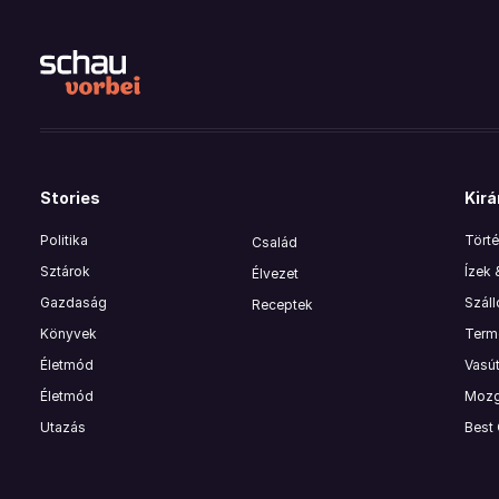
Stories
Kirá
Politika
Törté
Család
Sztárok
Ízek
Élvezet
Gazdaság
Szál
Receptek
Könyvek
Termé
Életmód
Vasút
Életmód
Mozg
Utazás
Best