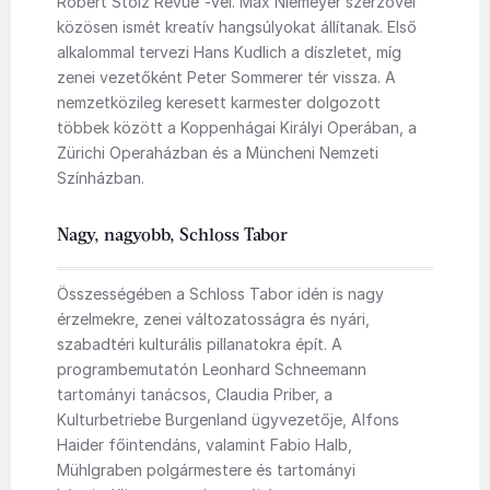
Robert Stolz Revue”-vel. Max Niemeyer szerzővel
közösen ismét kreatív hangsúlyokat állítanak. Első
alkalommal tervezi Hans Kudlich a díszletet, míg
zenei vezetőként Peter Sommerer tér vissza. A
nemzetközileg keresett karmester dolgozott
többek között a Koppenhágai Királyi Operában, a
Zürichi Operaházban és a Müncheni Nemzeti
Színházban.
Nagy, nagyobb, Schloss Tabor
Összességében a Schloss Tabor idén is nagy
érzelmekre, zenei változatosságra és nyári,
szabadtéri kulturális pillanatokra épít. A
programbemutatón Leonhard Schneemann
tartományi tanácsos, Claudia Priber, a
Kulturbetriebe Burgenland ügyvezetője, Alfons
Haider főintendáns, valamint Fabio Halb,
Mühlgraben polgármestere és tartományi