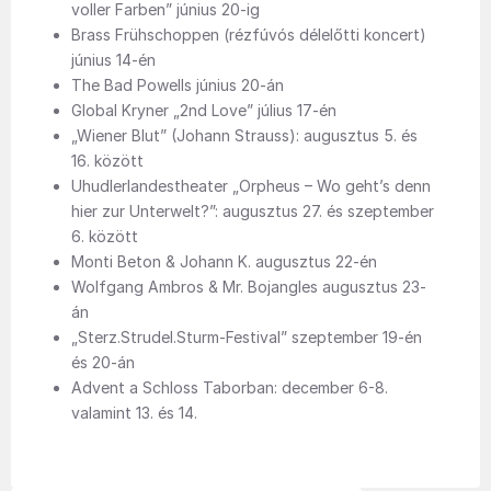
voller Farben” június 20-ig
Brass Frühschoppen (rézfúvós délelőtti koncert)
június 14-én
The Bad Powells június 20-án
Global Kryner „2nd Love” július 17-én
„Wiener Blut” (Johann Strauss): augusztus 5. és
16. között
Uhudlerlandestheater „Orpheus – Wo geht’s denn
hier zur Unterwelt?”: augusztus 27. és szeptember
6. között
Monti Beton & Johann K. augusztus 22-én
Wolfgang Ambros & Mr. Bojangles augusztus 23-
án
„Sterz.Strudel.Sturm-Festival” szeptember 19-én
és 20-án
Advent a Schloss Taborban: december 6-8.
valamint 13. és 14.