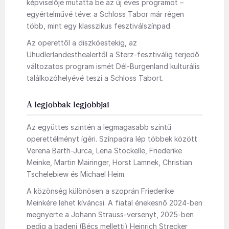
képviselője mutatta be az új éves programot –
egyértelművé téve: a Schloss Tabor már régen
több, mint egy klasszikus fesztiválszínpad.
Az operettől a diszkóestekig, az
Uhudlerlandesthealertől a Sterz-fesztiválig terjedő
változatos program ismét Dél-Burgenland kulturális
találkozóhelyévé teszi a Schloss Tabort.
A legjobbak legjobbjai
Az együttes szintén a legmagasabb szintű
operettélményt ígéri. Színpadra lép többek között
Verena Barth-Jurca, Lena Stöckelle, Friederike
Meinke, Martin Mairinger, Horst Lamnek, Christian
Tschelebiew és Michael Heim.
A közönség különösen a szoprán Friederike
Meinkére lehet kíváncsi. A fiatal énekesnő 2024-ben
megnyerte a Johann Strauss-versenyt, 2025-ben
pedig a badeni (Bécs melletti) Heinrich Strecker