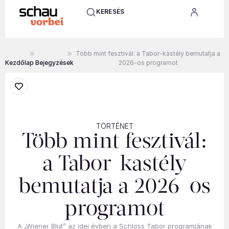
KERESÉS
Több mint fesztivál: a Tabor-kastély bemutatja a
Kezdőlap
Bejegyzések
2026-os programot
TÖRTÉNET
Több mint fesztivál:
a Tabor-kastély
bemutatja a 2026-os
programot
A „Wiener Blut” az idei évben a Schloss Tabor programjának