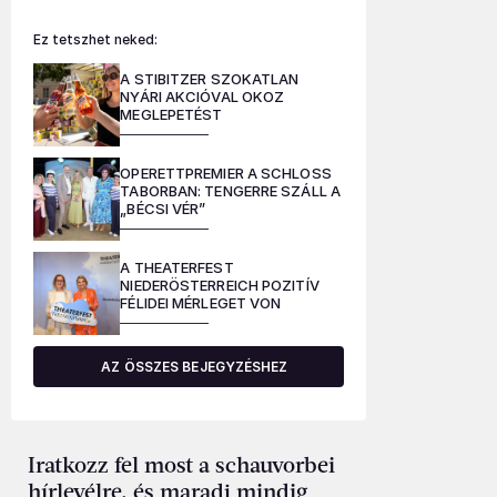
Ez tetszhet neked:
A STIBITZER SZOKATLAN
NYÁRI AKCIÓVAL OKOZ
MEGLEPETÉST
OPERETTPREMIER A SCHLOSS
TABORBAN: TENGERRE SZÁLL A
„BÉCSI VÉR”
A THEATERFEST
NIEDERÖSTERREICH POZITÍV
FÉLIDEI MÉRLEGET VON
AZ ÖSSZES BEJEGYZÉSHEZ
Iratkozz fel most a schauvorbei
hírlevélre, és maradj mindig