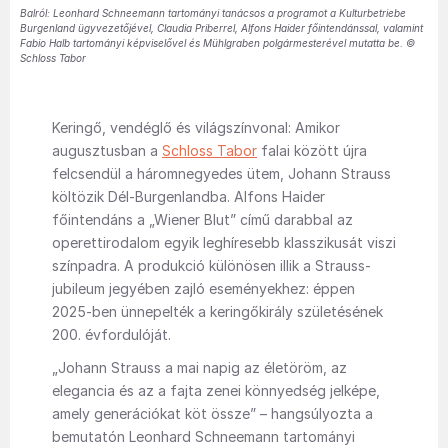
Balról: Leonhard Schneemann tartományi tanácsos a programot a Kulturbetriebe
Burgenland ügyvezetőjével, Claudia Priberrel, Alfons Haider főintendánssal, valamint
Fabio Halb tartományi képviselővel és Mühlgraben polgármesterével mutatta be. ©
Schloss Tabor
Keringő, vendéglő és világszínvonal: Amikor
augusztusban a
Schloss Tabor
falai között újra
felcsendül a háromnegyedes ütem, Johann Strauss
költözik Dél-Burgenlandba. Alfons Haider
főintendáns a „Wiener Blut” című darabbal az
operettirodalom egyik leghíresebb klasszikusát viszi
színpadra. A produkció különösen illik a Strauss-
jubileum jegyében zajló eseményekhez: éppen
2025-ben ünnepelték a keringőkirály születésének
200. évfordulóját.
„Johann Strauss a mai napig az életöröm, az
elegancia és az a fajta zenei könnyedség jelképe,
amely generációkat köt össze” – hangsúlyozta a
bemutatón Leonhard Schneemann tartományi