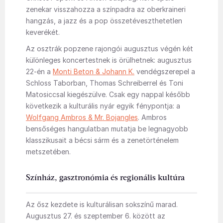
zenekar visszahozza a színpadra az oberkraineri
hangzás, a jazz és a pop összetéveszthetetlen
keverékét.
Az osztrák popzene rajongói augusztus végén két
különleges koncertestnek is örülhetnek: augusztus
22-én a
Monti Beton & Johann K.
vendégszerepel a
Schloss Taborban, Thomas Schreiberrel és Toni
Matosiccsal kiegészülve. Csak egy nappal később
következik a kulturális nyár egyik fénypontja: a
Wolfgang Ambros & Mr. Bojangles
. Ambros
bensőséges hangulatban mutatja be legnagyobb
klasszikusait a bécsi sárm és a zenetörténelem
metszetében.
Színház, gasztronómia és regionális kultúra
Az ősz kezdete is kulturálisan sokszínű marad.
Augusztus 27. és szeptember 6. között az