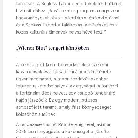
tanácsos. A Schloss Tabor pedig tökéletes hátteret
biztosít ehhez: „A változatos program a nagy zenei
hagyományokat ötvözi a kortárs szórakoztatással,
és a Schloss Tabort a találkozás, a művészet és a
közös kulturális élmények helyszínévé teszi.”
„Wiener Blut” tengeri köntösben
A Zedlau gróf körüli bonyodalmak, a szerelmi
kavarodások és a társadalmi álarcok története
ugyan megmarad, a tabori rendezés azonban
teljesen új keretbe helyezi az egységet: a történet
a történelmi Bécs helyett egy csillogó tengerjáró
hajón játszódik. Ez egy modern, stílusos
atmoszférát teremt, amely friss könnyedséget
kölcsönöz a műnek.
A rendezésért ismét Rita Sereinig felel, aki már
2025-ben lenyűgözte a közönséget a „Große