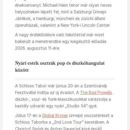
énekversenyt. Michael Heim tenor már olyan neves
helyszíneken lépett fel, mint a Salzburgi Ünnepi
Játékok, a hamburgi, müncheni és zürichi állami
operaházak, valamint a New York-i Lincoln Center.
A nagy érdeklődésre való tekintettel már most
bekerült a menetrendbe egy kiegészítő előadás
2026. augusztus 11-ére.
Nyári esték osztrák pop és diszkóhangulat
között
A Schloss Tabor már június 20-án a Szentivánéji
Fesztivállal indítja az új évadot. A
The Bad Powells
diszkó-, soul- és funk-klasszikusokkal varázsolja a
kastély udvarát egy nyári „Studio 54”-gyé.
Július 17-én a
Global Kryner
ünnepli visszatérését a
Schloss Taborba a „2nd Love Tour” keretében. A
Christof Spörk és Anton Sauprügl köré épülő