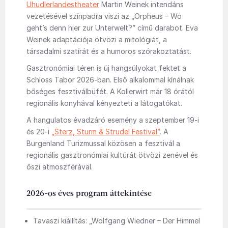
Uhudlerlandestheater
Martin Weinek intendáns
vezetésével színpadra viszi az „Orpheus – Wo
geht’s denn hier zur Unterwelt?” című darabot. Eva
Weinek adaptációja ötvözi a mitológiát, a
társadalmi szatírát és a humoros szórakoztatást.
Gasztronómiai téren is új hangsúlyokat fektet a
Schloss Tabor 2026-ban. Első alkalommal kínálnak
bőséges fesztiválbüfét. A Kollerwirt már 18 órától
regionális konyhával kényezteti a látogatókat.
A hangulatos évadzáró esemény a szeptember 19-i
és 20-i
„Sterz, Sturm & Strudel Festival”
. A
Burgenland Turizmussal közösen a fesztivál a
regionális gasztronómiai kultúrát ötvözi zenével és
őszi atmoszférával.
2026-os éves program áttekintése
Tavaszi kiállítás: „Wolfgang Wiedner – Der Himmel