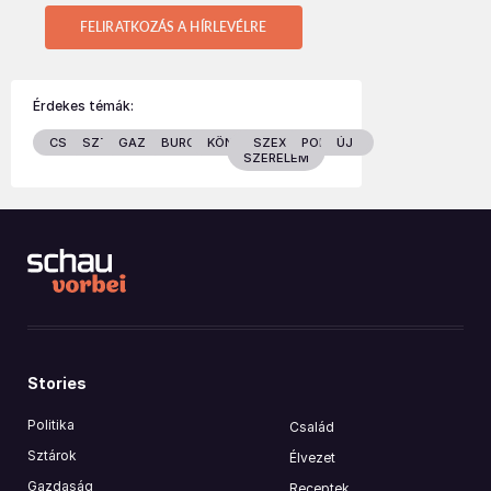
FELIRATKOZÁS A HÍRLEVÉLRE
Érdekes témák:
CSALÁD
SZTÁROK
GAZDASÁG
BURGENLAND
KÖNYVEK
SZEX &
POLITIKA
ÚJ
SZERELEM
Stories
Politika
Család
Sztárok
Élvezet
Gazdaság
Receptek