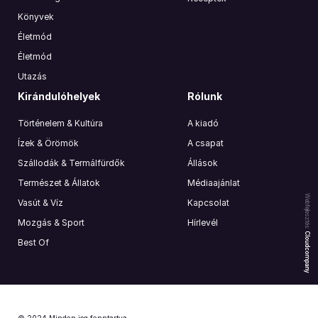
Könyvek
Életmód
Életmód
Utazás
Kirándulóhelyek
Rólunk
Történelem & Kultúra
A kiadó
Ízek & Örömök
A csapat
Szállodák & Termálfürdők
Állások
Természet & Állatok
Médiaajánlat
Webfejlesztés:
Vasút & Víz
Kapcsolat
Mozgás & Sport
Hírlevél
Cloudcompany
Best Of