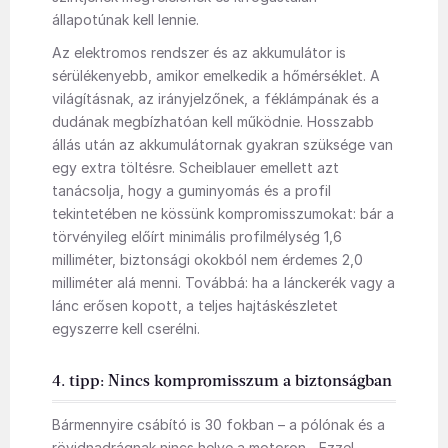
állapotúnak kell lennie.
Az elektromos rendszer és az akkumulátor is
sérülékenyebb, amikor emelkedik a hőmérséklet. A
világításnak, az irányjelzőnek, a féklámpának és a
dudának megbízhatóan kell működnie. Hosszabb
állás után az akkumulátornak gyakran szüksége van
egy extra töltésre. Scheiblauer emellett azt
tanácsolja, hogy a guminyomás és a profil
tekintetében ne kössünk kompromisszumokat: bár a
törvényileg előírt minimális profilmélység 1,6
milliméter, biztonsági okokból nem érdemes 2,0
milliméter alá menni. Továbbá: ha a lánckerék vagy a
lánc erősen kopott, a teljes hajtáskészletet
egyszerre kell cserélni.
4. tipp: Nincs kompromisszum a biztonságban
Bármennyire csábító is 30 fokban – a pólónak és a
rövidnadrágnak nincs helye a motoron. „Ezzel