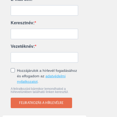
Keresztnév:
Vezetéknév:
Hozzájárulok a hírlevél fogadásához
és elfogadom az
adatvédelmi
nyilatkozatot
.
A feliratkozást bármikor lemondhatod a
hírlevelünkben található linken keresztül.
FELIRATKOZÁS A HÍRLEVÉLRE