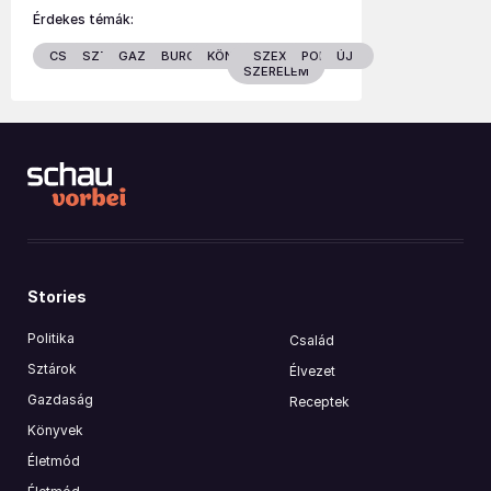
Érdekes témák:
CSALÁD
SZTÁROK
GAZDASÁG
BURGENLAND
KÖNYVEK
SZEX &
POLITIKA
ÚJ
SZERELEM
Stories
Politika
Család
Sztárok
Élvezet
Gazdaság
Receptek
Könyvek
Életmód