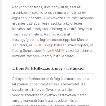
Ragyogó napsütés, üres hegyi utak, szél az
arcunkban – sok motoros számára a nyár az év
legszebb időszaka. A következő túra előtt azonban
érdemes tisztában lenni azokkal a különleges
kihívásokkal, amelyeket a hőség, a vakító fény és a
forró aszfalt jelent. A schauvorbei.at
összegyűjtötte a legfontosabb tippeket Manuel
Taturától, az
ERGO Group
baleseti szakértőjétől, és
Georg Scheiblauertől, az
ÖAMTC
vezetéstechnikai
központ motoros vezető instruktorától.
1. tipp: Ne feledkezzünk meg a testünkről
Aki nyári hőmérsékleten órákig ül a motoron, az a
látszatnál jobban megterheli a szervezetét. Az
izzadás miatti folyadékvesztés a teljes
védőfelszerelésben gyakran észrevétlen marad,
amíg a koncentráció lassan csökken, és a
reakcióidő kissé megnyúlik. Ehhez járulnak még az