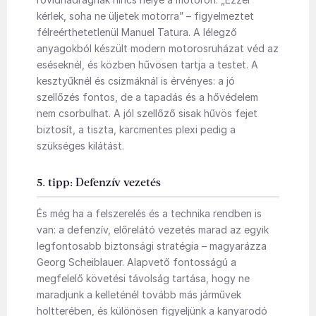
kérlek, soha ne üljetek motorra” – figyelmeztet
félreérthetetlenül Manuel Tatura. A lélegző
anyagokból készült modern motorosruházat véd az
eséseknél, és közben hűvösen tartja a testet. A
kesztyűknél és csizmáknál is érvényes: a jó
szellőzés fontos, de a tapadás és a hővédelem
nem csorbulhat. A jól szellőző sisak hűvös fejet
biztosít, a tiszta, karcmentes plexi pedig a
szükséges kilátást.
5. tipp: Defenzív vezetés
És még ha a felszerelés és a technika rendben is
van: a defenzív, előrelátó vezetés marad az egyik
legfontosabb biztonsági stratégia – magyarázza
Georg Scheiblauer. Alapvető fontosságú a
megfelelő követési távolság tartása, hogy ne
maradjunk a kelleténél tovább más járművek
holtterében, és különösen figyeljünk a kanyarodó