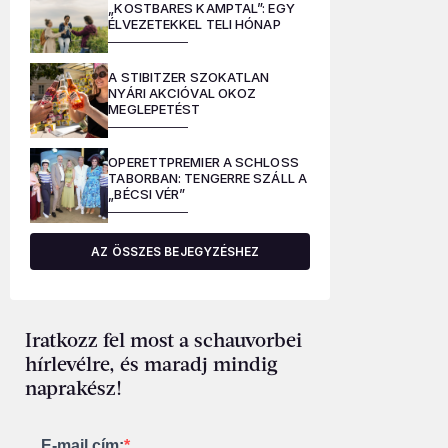
„KOSTBARES KAMPTAL”: EGY
ÉLVEZETEKKEL TELI HÓNAP
A STIBITZER SZOKATLAN
NYÁRI AKCIÓVAL OKOZ
MEGLEPETÉST
OPERETTPREMIER A SCHLOSS
TABORBAN: TENGERRE SZÁLL A
„BÉCSI VÉR”
AZ ÖSSZES BEJEGYZÉSHEZ
Iratkozz fel most a schauvorbei
hírlevélre, és maradj mindig
naprakész!
E-mail cím: