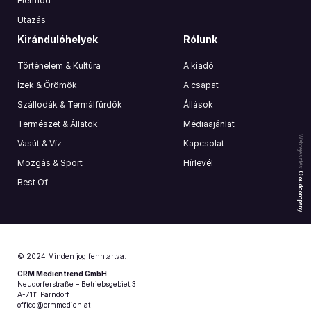
Életmód
Utazás
Kirándulóhelyek
Rólunk
Történelem & Kultúra
A kiadó
Ízek & Örömök
A csapat
Szállodák & Termálfürdők
Állások
Természet & Állatok
Médiaajánlat
Webfejlesztés:
Vasút & Víz
Kapcsolat
Mozgás & Sport
Hírlevél
Cloudcompany
Best Of
© 2024 Minden jog fenntartva.
CRM Medientrend GmbH
Neudorferstraße – Betriebsgebiet 3
A-7111 Parndorf
office@crmmedien.at