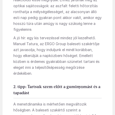
optikai sajátosságok: az aszfalt feletti hőtorzítás
ronthatja a mélységélességet, az alacsonyan álló
esti nap pedig gyakran pont akkor vakít, amikor egy
hosszú túra után amúgy is nagy szükség lenne a
figyelemre.
A jó hír: egy kis tervezéssel mindez jól kezelhető.
Manuel Tatura, az ERGO Group baleseti szakértője
azt javasolja, hogy induljunk el minél korábban,
hogy elkerüljük a napközbeni hőséget. Emellett
közben is érdemes gyakrabban szünetet tartani és
eleget inni a teljesítőképesség megőrzése
érdekében.
2. tipp: Tartsuk szem előtt a guminyomást és a
tapadást
A menetdinamika is mérhetően megváltozik
hőségben. A baleseti szakértő szerint a