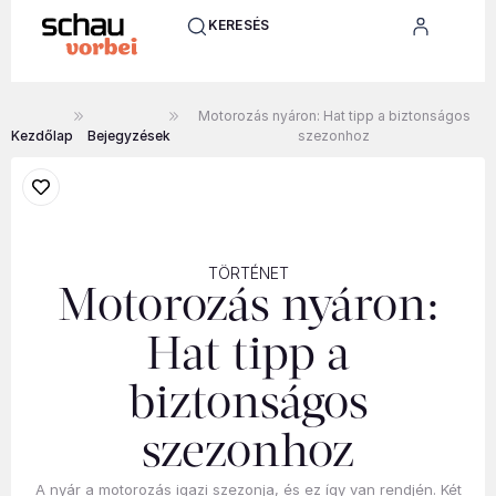
KERESÉS
Motorozás nyáron: Hat tipp a biztonságos
Kezdőlap
Bejegyzések
szezonhoz
TÖRTÉNET
Motorozás nyáron:
Hat tipp a
biztonságos
szezonhoz
A nyár a motorozás igazi szezonja, és ez így van rendjén. Két