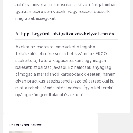
autókra, mivel a motorosokat a közúti forgalomban
gyakran észre sem veszik, vagy rosszul becsülik
meg a sebességüket.
6. tipp: Legyünk biztosítva vészhelyzet esetére
Azokra az esetekre, amelyeket a legjobb
felkészülés ellenére sem lehet kizárni, az ERGO
szakértője, Tatura kiegészítésként egy magán
balesetbiztosítást javasol. Ez nemcsak anyagilag
támogat a maradandó károsodások esetén, hanem
olyan praktikus asszisztencia-szolgáltatásokkal is,
mint a rehabilitációs intézkedések. Így a kétkerekű
nyár igazán gondtalanul élvezhető.
Ez tetszhet neked: