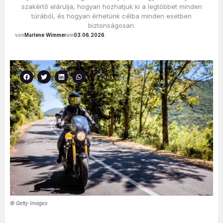
szakértő elárulja, hogyan hozhatjuk ki a legtöbbet minden
túrából, és hogyan érhetünk célba minden esetben
biztonságosan.
Marlene Wimmer
03.06.2026
© Getty Images