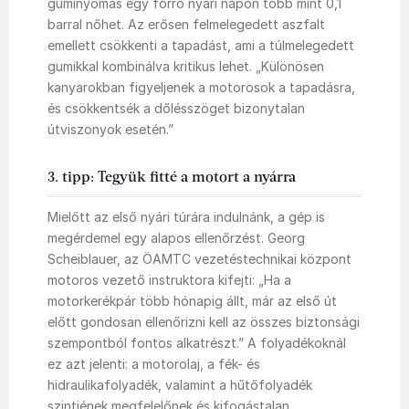
guminyomás egy forró nyári napon több mint 0,1
barral nőhet. Az erősen felmelegedett aszfalt
emellett csökkenti a tapadást, ami a túlmelegedett
gumikkal kombinálva kritikus lehet. „Különösen
kanyarokban figyeljenek a motorosok a tapadásra,
és csökkentsék a dőlésszöget bizonytalan
útviszonyok esetén.”
3. tipp: Tegyük fitté a motort a nyárra
Mielőtt az első nyári túrára indulnánk, a gép is
megérdemel egy alapos ellenőrzést. Georg
Scheiblauer, az ÖAMTC vezetéstechnikai központ
motoros vezető instruktora kifejti: „Ha a
motorkerékpár több hónapig állt, már az első út
előtt gondosan ellenőrizni kell az összes biztonsági
szempontból fontos alkatrészt.” A folyadékoknál
ez azt jelenti: a motorolaj, a fék- és
hidraulikafolyadék, valamint a hűtőfolyadék
szintjének megfelelőnek és kifogástalan