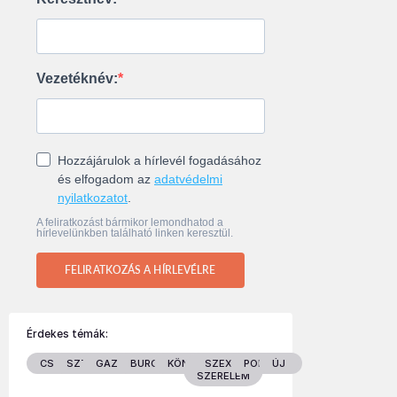
Vezetéknév:
Hozzájárulok a hírlevél fogadásához
és elfogadom az
adatvédelmi
nyilatkozatot
.
A feliratkozást bármikor lemondhatod a
hírlevelünkben található linken keresztül.
FELIRATKOZÁS A HÍRLEVÉLRE
Érdekes témák:
CSALÁD
SZTÁROK
GAZDASÁG
BURGENLAND
KÖNYVEK
SZEX &
POLITIKA
ÚJ
SZERELEM