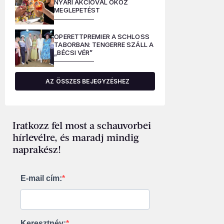
NYÁRI AKCIÓVAL OKOZ
MEGLEPETÉST
OPERETTPREMIER A SCHLOSS
TABORBAN: TENGERRE SZÁLL A
„BÉCSI VÉR”
AZ ÖSSZES BEJEGYZÉSHEZ
Iratkozz fel most a schauvorbei
hírlevélre, és maradj mindig
naprakész!
E-mail cím:
Keresztnév: