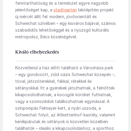
fenntarthatóság és a természet egyre nagyobb
jelentőséget kap, a
stadtgarten
lakóépítési projekt
új mércét állít fel: modern, jövőorientált és
Schwechat szívében – egy kisváros bájával, számos
szabadidős lehetőséggel és a nyüzsgő kulturális
metropolisz, Bécs közelségével.
Kiváló elhelyezkedés
Közvetlenül a ház előtt található a Városháza park
– egy gondozott, zöld oázis Schwechat közepén –,
tóval, játszóterekkel, fákkal, rétekkel és
sétányokkal. Itt a gyerekek játszhatnak, a felnőttek
kikapcsolódhatnak, a kocogók köröket futhatnak,
vagy a szomszédok találkozhatnak egymással. A
színpompás Felmayer-kert, a nyári uszoda, a
Schwechat folyó, az Altkettenhof-kastély, valamint
kerékpárutak és sétányok is közvetlen közelben
találhatók – ideális a kikapcsolódáshoz, a sporthoz