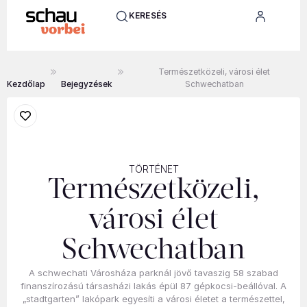
KERESÉS
Természetközeli, városi élet
Kezdőlap
Bejegyzések
Schwechatban
TÖRTÉNET
Természetközeli,
városi élet
Schwechatban
A schwechati Városháza parknál jövő tavaszig 58 szabad
finanszírozású társasházi lakás épül 87 gépkocsi-beállóval. A
„stadtgarten” lakópark egyesíti a városi életet a természettel,