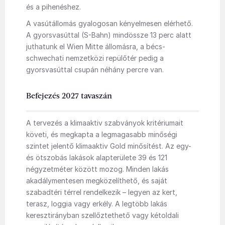
és a pihenéshez.
A vasútállomás gyalogosan kényelmesen elérhető.
A gyorsvasúttal (S-Bahn) mindössze 13 perc alatt
juthatunk el Wien Mitte állomásra, a bécs-
schwechati nemzetközi repülőtér pedig a
gyorsvasúttal csupán néhány percre van.
Befejezés 2027 tavaszán
A tervezés a klimaaktiv szabványok kritériumait
követi, és megkapta a legmagasabb minőségi
szintet jelentő klimaaktiv Gold minősítést. Az egy-
és ötszobás lakások alapterülete 39 és 121
négyzetméter között mozog. Minden lakás
akadálymentesen megközelíthető, és saját
szabadtéri térrel rendelkezik – legyen az kert,
terasz, loggia vagy erkély. A legtöbb lakás
keresztirányban szellőztethető vagy kétoldali