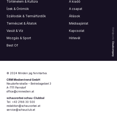
Történelem & Kultúra
A kiadó
Ízek & Örömök
A csapat
Szállodák & Termálfürdők
Állások
Természet & Állatok
Médiaajánlat
Webfejlesztés:
Vasút & Víz
Kapcsolat
Mozgás & Sport
Hírlevél
Cloudcompany
Best Of
© 2024 Minden jog fenntartva.
CRM Medientrend GmbH
Neudorferstraße – Betriebsgebiet 3
A-7111 Parndorf
office@crmmedien.at
schauvorbei schau-Clubbal
Tel. +43 2166 30 500
redaktion@schauvorbei.at
service@schauclub.at