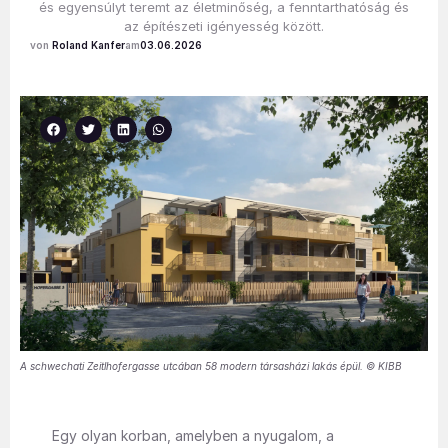
és egyensúlyt teremt az életminőség, a fenntarthatóság és
az építészeti igényesség között.
Roland Kanfer
03.06.2026
A schwechati Zeitlhofergasse utcában 58 modern társasházi lakás épül. © KIBB
Egy olyan korban, amelyben a nyugalom, a