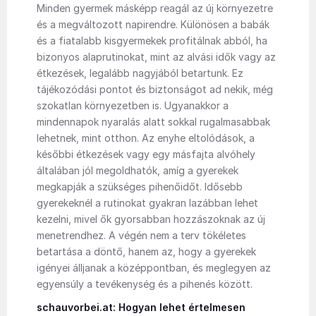
Minden gyermek másképp reagál az új környezetre
és a megváltozott napirendre. Különösen a babák
és a fiatalabb kisgyermekek profitálnak abból, ha
bizonyos alaprutinokat, mint az alvási idők vagy az
étkezések, legalább nagyjából betartunk. Ez
tájékozódási pontot és biztonságot ad nekik, még
szokatlan környezetben is. Ugyanakkor a
mindennapok nyaralás alatt sokkal rugalmasabbak
lehetnek, mint otthon. Az enyhe eltolódások, a
későbbi étkezések vagy egy másfajta alvóhely
általában jól megoldhatók, amíg a gyerekek
megkapják a szükséges pihenőidőt. Idősebb
gyerekeknél a rutinokat gyakran lazábban lehet
kezelni, mivel ők gyorsabban hozzászoknak az új
menetrendhez. A végén nem a terv tökéletes
betartása a döntő, hanem az, hogy a gyerekek
igényei álljanak a középpontban, és meglegyen az
egyensúly a tevékenység és a pihenés között.
schauvorbei.at: Hogyan lehet értelmesen