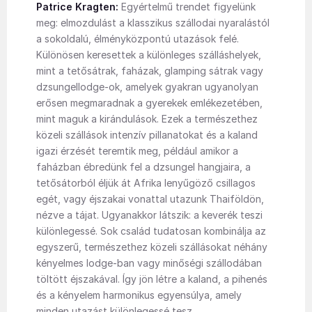
Patrice Kragten:
Egyértelmű trendet figyelünk
meg: elmozdulást a klasszikus szállodai nyaralástól
a sokoldalú, élményközpontú utazások felé.
Különösen keresettek a különleges szálláshelyek,
mint a tetősátrak, faházak, glamping sátrak vagy
dzsungellodge-ok, amelyek gyakran ugyanolyan
erősen megmaradnak a gyerekek emlékezetében,
mint maguk a kirándulások. Ezek a természethez
közeli szállások intenzív pillanatokat és a kaland
igazi érzését teremtik meg, például amikor a
faházban ébredünk fel a dzsungel hangjaira, a
tetősátorból éljük át Afrika lenyűgöző csillagos
egét, vagy éjszakai vonattal utazunk Thaiföldön,
nézve a tájat. Ugyanakkor látszik: a keverék teszi
különlegessé. Sok család tudatosan kombinálja az
egyszerű, természethez közeli szállásokat néhány
kényelmes lodge-ban vagy minőségi szállodában
töltött éjszakával. Így jön létre a kaland, a pihenés
és a kényelem harmonikus egyensúlya, amely
minden utazást különlegessé tesz.