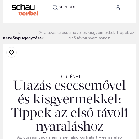
KERESÉS
Utazás csecsemővel és kisgyermekkel: Tippek az
Kezdőlap
Bejegyzések
első távoli nyaraláshoz
TÖRTÉNET
Utazás csecsemővel
és kisgyermekkel:
Tippek az első távoli
nyaraláshoz
Az utazási vágy nem ismer alsó korhatárt – és az első