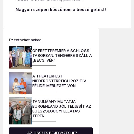
Nagyon szépen köszönöm a beszélgetést!
Ez tetszhet neked:
OPERETTPREMIER A SCHLOSS
TABORBAN: TENGERRE SZÁLL A
„BÉCSI VÉR”
A THEATERFEST
NIEDERÖSTERREICH POZITÍV
FÉLIDEI MÉRLEGET VON
TANULMÁNY MUTATJA:
BURGENLAND JÓL TELJESÍT AZ
EGÉSZSÉGÜGYI ELLÁTÁS
TERÉN
AZ ÖSSZES BEJEGYZÉSHEZ