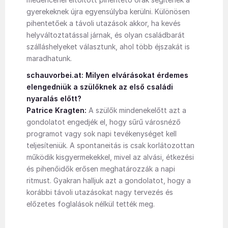
gyerekeknek újra egyensúlyba kerülni. Különösen
pihentetőek a távoli utazások akkor, ha kevés
helyváltoztatással járnak, és olyan családbarát
szálláshelyeket választunk, ahol több éjszakát is
maradhatunk.
schauvorbei.at: Milyen elvárásokat érdemes
elengedniük a szülőknek az első családi
nyaralás előtt?
Patrice Kragten:
A szülők mindenekelőtt azt a
gondolatot engedjék el, hogy sűrű városnéző
programot vagy sok napi tevékenységet kell
teljesíteniük. A spontaneitás is csak korlátozottan
működik kisgyermekekkel, mivel az alvási, étkezési
és pihenőidők erősen meghatározzák a napi
ritmust. Gyakran halljuk azt a gondolatot, hogy a
korábbi távoli utazásokat nagy tervezés és
előzetes foglalások nélkül tették meg.