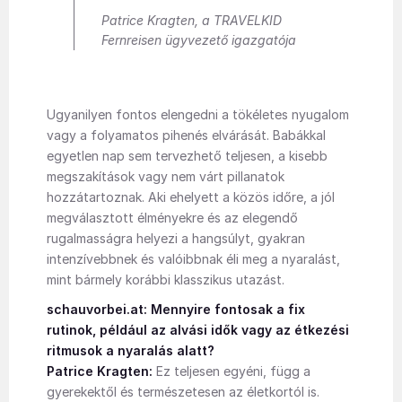
Patrice Kragten, a TRAVELKID
Fernreisen ügyvezető igazgatója
Ugyanilyen fontos elengedni a tökéletes nyugalom
vagy a folyamatos pihenés elvárását. Babákkal
egyetlen nap sem tervezhető teljesen, a kisebb
megszakítások vagy nem várt pillanatok
hozzátartoznak. Aki ehelyett a közös időre, a jól
megválasztott élményekre és az elegendő
rugalmasságra helyezi a hangsúlyt, gyakran
intenzívebbnek és valóibbnak éli meg a nyaralást,
mint bármely korábbi klasszikus utazást.
schauvorbei.at: Mennyire fontosak a fix
rutinok, például az alvási idők vagy az étkezési
ritmusok a nyaralás alatt?
Patrice Kragten:
Ez teljesen egyéni, függ a
gyerekektől és természetesen az életkortól is.