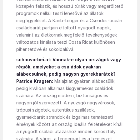
közepén fekszik, és hosszú túrák vagy megerőltető
programok nélkül teszi lehetővé az állatok
megfigyelését. A Karib-tenger és a Csendes-óceán
családbarát partjain eltöltött nyugodt napok,
valamint az életkornak megfelelő tevékenységek
változatos kínálata teszi Costa Ricát különösen
pihentetővé és sokoldalúvá.
schauvorbei.at: Vannak-e olyan országok vagy
régiók, amelyeket a családok gyakran
alábecsülnek, pedig nagyon gyerekbarátok?
Patrice Kragten:
Malajziát gyakran alábecsülik,
pedig kiválóan alkalmas kisgyermekes családok
számára. Az ország modern, biztonságos és
nagyon jól szervezett. A nyüzsgő nagyvárosok,
trópusi szigetek, autentikus szállások,
gyermekbarát strandok és izgalmas természeti
élmények között az ország ideális feltételeket kínál
a nyugodt családi utazáshoz minden korosztály
számára. A város, a tengerpart és a természet