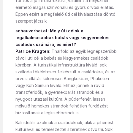
fontos a jó infrastruktúra, valamint a helyszínen
elérhető magas színvonalú és gyors orvosi ellátás.
Éppen ezért a megfelelő úti cél kiválasztása döntő
szerepet játszik.
schauvorbei.at: Mely úti célok a
legalkalmasabbak babás vagy kisgyermekes
családok számára, és miért?
Patrice Kragten:
Thaiföld az egyik legnépszerűbb
távoli úti cél a babás és kisgyermekes családok
körében. A turisztikai infrastruktúra kiváló, sok
szálloda tökéletesen felkészült a családokra, és az
orvosi ellátás különösen Bangkokban, Phuketen
vagy Koh Samuin kiváló. Ehhez jönnek a rövid
transzferidők, a gyermekbarát strandok és a
nyugodt utazási kultúra. A púderfehér, lassan
mélyülő homokos strandok felhőtlen fürdőzést
biztosítanak a legkisebbeknek is.
Bali ideális azoknak a családoknak, akik a pihenést
kultúrával és természettel szeretnék ötvözni. Sok