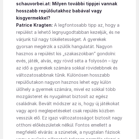
schauvorbei.at: Milyen további tippjei vannak
hosszabb repülőutakhoz babával vagy
kisgyermekkel?
Patrice Kragten:
A legfontosabb tipp az, hogy a
repülést a lehető legnyugodtabban kezeljük, és ne
várjunk túl nagy tökéletességet. A gyerekek
gyorsan megérzik a szülők hangulatát. Nagyon
hasznos a repülést kis „szakaszokban” gondolni:
evés, játék, alvás, egy rövid séta a folyosón – így
az idő a gyerekek számára sokkal rövidebbnek és
változatosabbnak tűnik. Különösen hosszabb
repülőutakon nagyon hasznos lehet egy külön
ülőhely a gyermek számára, mivel ez sokkal több
mozgásteret és nyugalmat biztosít az egész
családnak. Bevált módszer az is, hogy új játékokat
vagy apró meglepetéseket csak repülés közben
vesszük elő. Ez igazi változatosságot biztosít nagy
otthoni előkészületek nélkül. Fontos emellett a
megfelelő elvárás: a szünetek, a nyugtalan fázisok