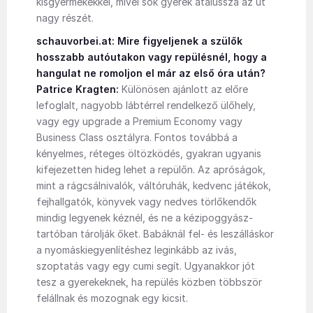
kisgyermekekkel, mivel sok gyerek átalussza az út
nagy részét.
schauvorbei.at: Mire figyeljenek a szülők
hosszabb autóutakon vagy repülésnél, hogy a
hangulat ne romoljon el már az első óra után?
Patrice Kragten:
Különösen ajánlott az előre
lefoglalt, nagyobb lábtérrel rendelkező ülőhely,
vagy egy upgrade a Premium Economy vagy
Business Class osztályra. Fontos továbbá a
kényelmes, réteges öltözködés, gyakran ugyanis
kifejezetten hideg lehet a repülőn. Az apróságok,
mint a rágcsálnivalók, váltóruhák, kedvenc játékok,
fejhallgatók, könyvek vagy nedves törlőkendők
mindig legyenek kéznél, és ne a kézipoggyász-
tartóban tárolják őket. Babáknál fel- és leszálláskor
a nyomáskiegyenlítéshez leginkább az ivás,
szoptatás vagy egy cumi segít. Ugyanakkor jót
tesz a gyerekeknek, ha repülés közben többször
felállnak és mozognak egy kicsit.