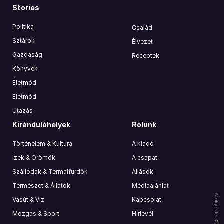
Stories
Politika
Család
Sztárok
Élvezet
Gazdaság
Receptek
Könyvek
Életmód
Életmód
Utazás
Kirándulóhelyek
Rólunk
Történelem & Kultúra
A kiadó
Ízek & Örömök
A csapat
Szállodák & Termálfürdők
Állások
Természet & Állatok
Médiaajánlat
Webfejlesztés:
Vasút & Víz
Kapcsolat
Mozgás & Sport
Hírlevél