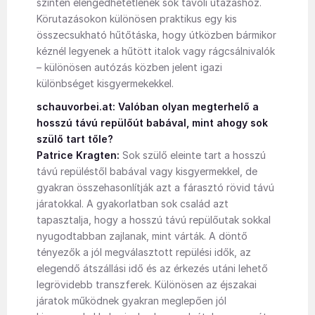
szintén elengedhetetlenek sok távoli utazáshoz.
Körutazásokon különösen praktikus egy kis
összecsukható hűtőtáska, hogy útközben bármikor
kéznél legyenek a hűtött italok vagy rágcsálnivalók
– különösen autózás közben jelent igazi
különbséget kisgyermekekkel.
schauvorbei.at: Valóban olyan megterhelő a
hosszú távú repülőút babával, mint ahogy sok
szülő tart tőle?
Patrice Kragten:
Sok szülő eleinte tart a hosszú
távú repüléstől babával vagy kisgyermekkel, de
gyakran összehasonlítják azt a fárasztó rövid távú
járatokkal. A gyakorlatban sok család azt
tapasztalja, hogy a hosszú távú repülőutak sokkal
nyugodtabban zajlanak, mint várták. A döntő
tényezők a jól megválasztott repülési idők, az
elegendő átszállási idő és az érkezés utáni lehető
legrövidebb transzferek. Különösen az éjszakai
járatok működnek gyakran meglepően jól