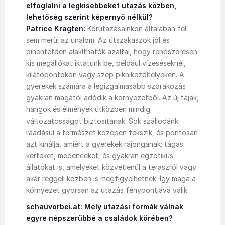
elfoglalni a legkisebbeket utazás közben,
lehetőség szerint képernyő nélkül?
Patrice Kragten:
Körutazásainkon általában fel
sem merül az unalom. Az útszakaszok jól és
pihentetően alakíthatók azáltal, hogy rendszeresen
kis megállókat iktatunk be, például vízeséseknél,
kilátópontokon vagy szép piknikezőhelyeken. A
gyerekek számára a legizgalmasabb szórakozás
gyakran magától adódik a környezetből. Az új tájak,
hangok és élmények útközben mindig
változatosságot biztosítanak. Sok szállodánk
ráadásul a természet közepén fekszik, és pontosan
azt kínálja, amiért a gyerekek rajonganak: tágas
kerteket, medencéket, és gyakran egzotikus
állatokat is, amelyeket közvetlenül a teraszról vagy
akár reggeli közben is megfigyelhetnek. Így maga a
környezet gyorsan az utazás fénypontjává válik.
schauvorbei.at: Mely utazási formák válnak
egyre népszerűbbé a családok körében?