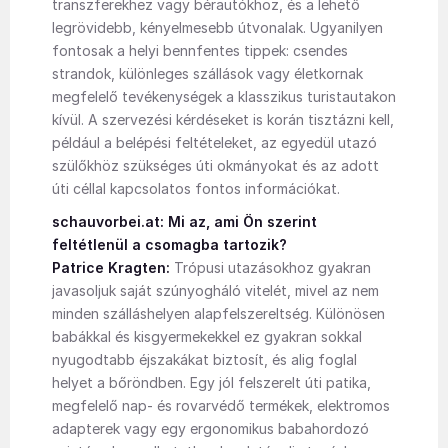
transzferekhez vagy bérautókhoz, és a lehető
legrövidebb, kényelmesebb útvonalak. Ugyanilyen
fontosak a helyi bennfentes tippek: csendes
strandok, különleges szállások vagy életkornak
megfelelő tevékenységek a klasszikus turistautakon
kívül. A szervezési kérdéseket is korán tisztázni kell,
például a belépési feltételeket, az egyedül utazó
szülőkhöz szükséges úti okmányokat és az adott
úti céllal kapcsolatos fontos információkat.
schauvorbei.at: Mi az, ami Ön szerint
feltétlenül a csomagba tartozik?
Patrice Kragten:
Trópusi utazásokhoz gyakran
javasoljuk saját szúnyogháló vitelét, mivel az nem
minden szálláshelyen alapfelszereltség. Különösen
babákkal és kisgyermekekkel ez gyakran sokkal
nyugodtabb éjszakákat biztosít, és alig foglal
helyet a bőröndben. Egy jól felszerelt úti patika,
megfelelő nap- és rovarvédő termékek, elektromos
adapterek vagy egy ergonomikus babahordozó