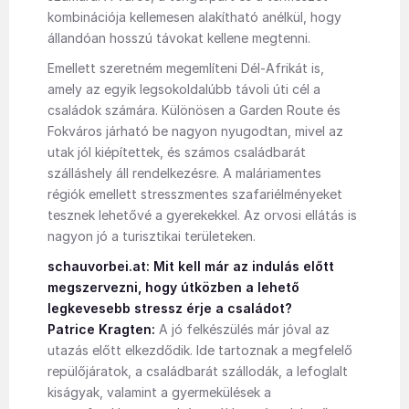
kombinációja kellemesen alakítható anélkül, hogy
állandóan hosszú távokat kellene megtenni.
Emellett szeretném megemlíteni Dél-Afrikát is,
amely az egyik legsokoldalúbb távoli úti cél a
családok számára. Különösen a Garden Route és
Fokváros járható be nagyon nyugodtan, mivel az
utak jól kiépítettek, és számos családbarát
szálláshely áll rendelkezésre. A maláriamentes
régiók emellett stresszmentes szafariélményeket
tesznek lehetővé a gyerekekkel. Az orvosi ellátás is
nagyon jó a turisztikai területeken.
schauvorbei.at: Mit kell már az indulás előtt
megszervezni, hogy útközben a lehető
legkevesebb stressz érje a családot?
Patrice Kragten:
A jó felkészülés már jóval az
utazás előtt elkezdődik. Ide tartoznak a megfelelő
repülőjáratok, a családbarát szállodák, a lefoglalt
kiságyak, valamint a gyermekülések a