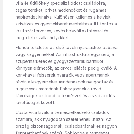
villa és üdülőhely specializálódott családokra,
tágas tereket, privát medencéket és rugalmas
napirendet kínálva. Különösen kellemes a helyiek
szívélyes és gyermekbarát mentalitása. Itt fontos a
jó utazástervezés, kevés helyváltoztatással és
megfelelő szálláshelyekkel.
Florida tökéletes az első távoli nyaraláshoz babával
vagy kisgyermekkel. Az infrastruktúra egyszerű, a
szupermarketek és gyógyszertárak bármikor
könnyen elérhetők, az orvosi ellátás pedig kiváló. A
konyhával felszerelt nyaralók vagy apartmanok
révén a kisgyermekes mindennapok nyugodtak és
rugalmasak maradnak. Ehhez jönnek a rövid
távolságok a strand, a természet és a szabadidős
lehetőségek között.
Costa Rica kiváló a természetkedvelő családok
számára, akik nyugodtan szeretnének utazni. Az
ország biztonságosnak, családbarátnak és nagyon
fenntarthatónak számít. Sok lodge a természet