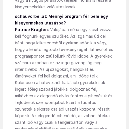
vagy a nyűgös pillanatok teljesen normális részei a
kisgyermekekkel való utazásnak.
schauvorbei.at: Mennyi program fér bele egy
kisgyermekes utazásba?
Patrice Kragten:
Valójában néha egy kicsit vissza
kell fognunk egyes szülőket. Az izgalmas úti cél
iránti nagy lelkesedésből gyakran adódik a vágy,
hogy a lehető legtöbb tevékenységet, látnivalót és
programpontot zsúfoljunk rövid időbe. A gyerekek
számára azonban ez az ingergazdagság még
intenzívebb. Az új szagokat, hangokat és
élményeket fel kell dolgozni, ami időbe telik.
Különösen a hatévesnél fiatalabb gyerekek sok
ingert főleg szabad játékkal dolgoznak fel,
miközben az elegendő alvás fontos a pihenésük és
fejlődésük szempontjából. Ezért a tudatos
szünetek a sikeres családi utazás központi részét
képezik. Az elegendő pihenőidő, a szabad játékra
szánt idő vagy csak a tengerparton vagy a
medencénél eltöltött pihentető órák segítenek a