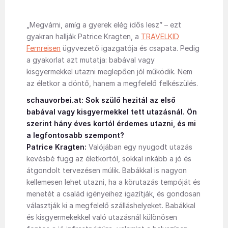
„Megvárni, amíg a gyerek elég idős lesz” – ezt
gyakran hallják Patrice Kragten, a
TRAVELKID
Fernreisen
ügyvezető igazgatója és csapata. Pedig
a gyakorlat azt mutatja: babával vagy
kisgyermekkel utazni meglepően jól működik. Nem
az életkor a döntő, hanem a megfelelő felkészülés.
schauvorbei.at: Sok szülő hezitál az első
babával vagy kisgyermekkel tett utazásnál. Ön
szerint hány éves kortól érdemes utazni, és mi
a legfontosabb szempont?
Patrice Kragten:
Valójában egy nyugodt utazás
kevésbé függ az életkortól, sokkal inkább a jó és
átgondolt tervezésen múlik. Babákkal is nagyon
kellemesen lehet utazni, ha a körutazás tempóját és
menetét a család igényeihez igazítják, és gondosan
választják ki a megfelelő szálláshelyeket. Babákkal
és kisgyermekekkel való utazásnál különösen