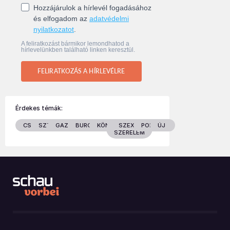
Hozzájárulok a hírlevél fogadásához
és elfogadom az
adatvédelmi
nyilatkozatot
.
A feliratkozást bármikor lemondhatod a
hírlevelünkben található linken keresztül.
FELIRATKOZÁS A HÍRLEVÉLRE
Érdekes témák:
CSALÁD
SZTÁROK
GAZDASÁG
BURGENLAND
KÖNYVEK
SZEX &
POLITIKA
ÚJ
SZERELEM