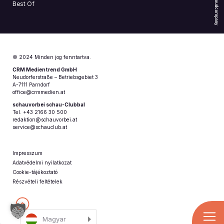
Cloudcompany
Best Of
© 2024 Minden jog fenntartva.
CRM Medientrend GmbH
Neudorferstraße – Betriebsgebiet 3
A-7111 Parndorf
office@crmmedien.at
schauvorbei schau-Clubbal
Tel. +43 2166 30 500
redaktion@schauvorbei.at
service@schauclub.at
Impresszum
Adatvédelmi nyilatkozat
Cookie-tájékoztató
Részvételi feltételek
Magyar