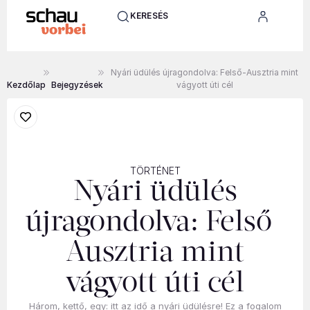
KERESÉS
Nyári üdülés újragondolva: Felső-Ausztria mint
Kezdőlap
Bejegyzések
vágyott úti cél
TÖRTÉNET
Nyári üdülés
újragondolva: Felső-
Ausztria mint
vágyott úti cél
Három, kettő, egy: itt az idő a nyári üdülésre! Ez a fogalom