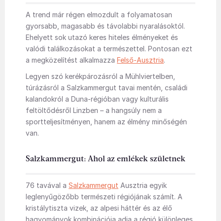
A trend már régen elmozdult a folyamatosan
gyorsabb, magasabb és távolabbi nyaralásoktól.
Ehelyett sok utazó keres hiteles élményeket és
valódi találkozásokat a természettel. Pontosan ezt
a megközelítést alkalmazza
Felső-Ausztria
.
Legyen szó kerékpározásról a Mühlviertelben,
túrázásról a Salzkammergut tavai mentén, családi
kalandokról a Duna-régióban vagy kulturális
feltöltődésről Linzben – a hangsúly nem a
sportteljesítményen, hanem az élmény minőségén
van.
Salzkammergut: Ahol az emlékek születnek
76 tavával a
Salzkammergut
Ausztria egyik
leglenyűgözőbb természeti régiójának számít. A
kristálytiszta vizek, az alpesi háttér és az élő
hagyományok kombinációja adja a régió különleges