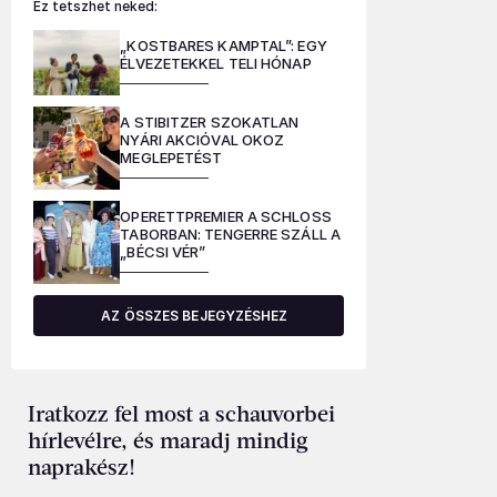
Ez tetszhet neked:
„KOSTBARES KAMPTAL”: EGY
ÉLVEZETEKKEL TELI HÓNAP
A STIBITZER SZOKATLAN
NYÁRI AKCIÓVAL OKOZ
MEGLEPETÉST
OPERETTPREMIER A SCHLOSS
TABORBAN: TENGERRE SZÁLL A
„BÉCSI VÉR”
AZ ÖSSZES BEJEGYZÉSHEZ
Iratkozz fel most a schauvorbei
hírlevélre, és maradj mindig
naprakész!