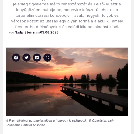
jelenleg figyelemre méltó reneszánszát éli. Felső-Ausztria
lenyűgözően mutatja be, mennyire időszerű lehet ez a
történelmi utazási koncepció. Tavak, hegyek, folyók és
városok között az utazás egy olyan formája alakul ki, amely
fenntartható élményeket és valódi kikapcsolódást kínál.
Nadja Steiner
03.06.2026
A Prameti-tónál az Innviertelben a honvágy is csillapodik. © Oberösterreich
Tourismus GmbH/LM Media