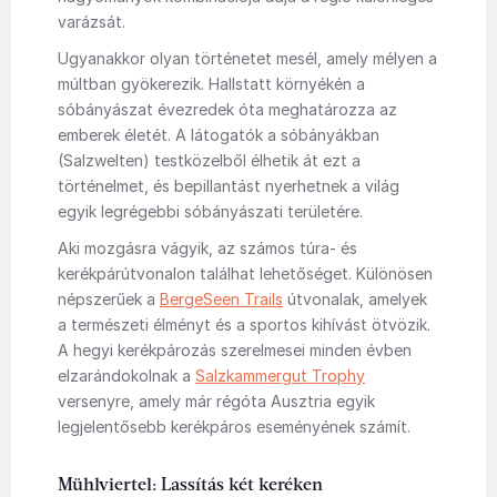
varázsát.
Ugyanakkor olyan történetet mesél, amely mélyen a
múltban gyökerezik. Hallstatt környékén a
sóbányászat évezredek óta meghatározza az
emberek életét. A látogatók a sóbányákban
(Salzwelten) testközelből élhetik át ezt a
történelmet, és bepillantást nyerhetnek a világ
egyik legrégebbi sóbányászati területére.
Aki mozgásra vágyik, az számos túra- és
kerékpárútvonalon találhat lehetőséget. Különösen
népszerűek a
BergeSeen Trails
útvonalak, amelyek
a természeti élményt és a sportos kihívást ötvözik.
A hegyi kerékpározás szerelmesei minden évben
elzarándokolnak a
Salzkammergut Trophy
versenyre, amely már régóta Ausztria egyik
legjelentősebb kerékpáros eseményének számít.
Mühlviertel: Lassítás két keréken