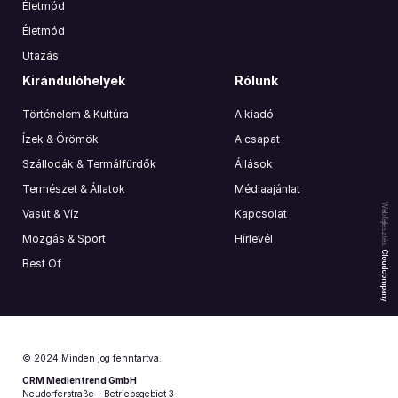
Életmód
Életmód
Utazás
Kirándulóhelyek
Rólunk
Történelem & Kultúra
A kiadó
Ízek & Örömök
A csapat
Szállodák & Termálfürdők
Állások
Természet & Állatok
Médiaajánlat
Webfejlesztés:
Vasút & Víz
Kapcsolat
Mozgás & Sport
Hírlevél
Cloudcompany
Best Of
© 2024 Minden jog fenntartva.
CRM Medientrend GmbH
Neudorferstraße – Betriebsgebiet 3