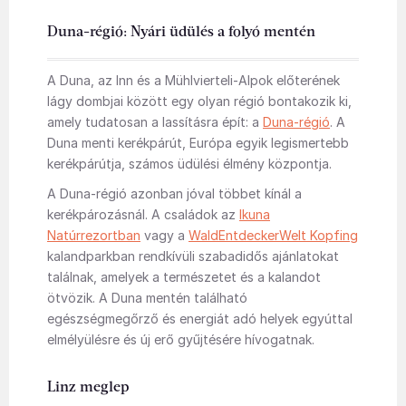
Duna-régió: Nyári üdülés a folyó mentén
A Duna, az Inn és a Mühlvierteli-Alpok előterének
lágy dombjai között egy olyan régió bontakozik ki,
amely tudatosan a lassításra épít: a
Duna-régió
. A
Duna menti kerékpárút, Európa egyik legismertebb
kerékpárútja, számos üdülési élmény központja.
A Duna-régió azonban jóval többet kínál a
kerékpározásnál. A családok az
Ikuna
Natúrrezortban
vagy a
WaldEntdeckerWelt Kopfing
kalandparkban rendkívüli szabadidős ajánlatokat
találnak, amelyek a természetet és a kalandot
ötvözik. A Duna mentén található
egészségmegőrző és energiát adó helyek egyúttal
elmélyülésre és új erő gyűjtésére hívogatnak.
Linz meglep