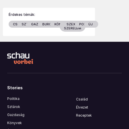
Érdekes témák:
CSALÁD
SZTÁROK
GAZDASÁG
BURGENLAND
KÖNYVEK
SZEX &
POLITIKA
ÚJ
SZERELEM
Stories
Politika
Család
Sztárok
Élvezet
Gazdaság
Receptek
Könyvek