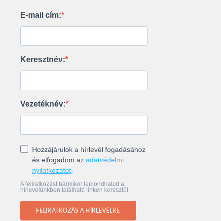
E-mail cím:
Keresztnév:
Vezetéknév:
Hozzájárulok a hírlevél fogadásához
és elfogadom az
adatvédelmi
nyilatkozatot
.
A feliratkozást bármikor lemondhatod a
hírlevelünkben található linken keresztül.
FELIRATKOZÁS A HÍRLEVÉLRE