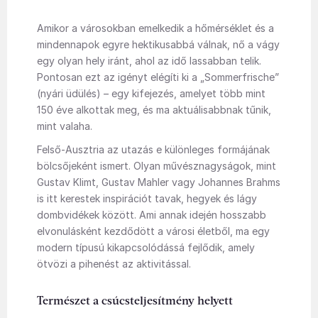
Amikor a városokban emelkedik a hőmérséklet és a
mindennapok egyre hektikusabbá válnak, nő a vágy
egy olyan hely iránt, ahol az idő lassabban telik.
Pontosan ezt az igényt elégíti ki a „Sommerfrische”
(nyári üdülés) – egy kifejezés, amelyet több mint
150 éve alkottak meg, és ma aktuálisabbnak tűnik,
mint valaha.
Felső-Ausztria az utazás e különleges formájának
bölcsőjeként ismert. Olyan művésznagyságok, mint
Gustav Klimt, Gustav Mahler vagy Johannes Brahms
is itt kerestek inspirációt tavak, hegyek és lágy
dombvidékek között. Ami annak idején hosszabb
elvonulásként kezdődött a városi életből, ma egy
modern típusú kikapcsolódássá fejlődik, amely
ötvözi a pihenést az aktivitással.
Természet a csúcsteljesítmény helyett