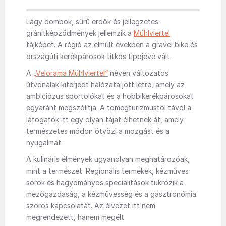
Lágy dombok, sűrű erdők és jellegzetes
gránitképződmények jellemzik a
Mühlviertel
tájképét. A régió az elmúlt években a gravel bike és
országúti kerékpárosok titkos tippjévé vált.
A
„Velorama Mühlviertel“
néven változatos
útvonalak kiterjedt hálózata jött létre, amely az
ambiciózus sportolókat és a hobbikerékpárosokat
egyaránt megszólítja. A tömegturizmustól távol a
látogatók itt egy olyan tájat élhetnek át, amely
természetes módon ötvözi a mozgást és a
nyugalmat.
A kulináris élmények ugyanolyan meghatározóak,
mint a természet. Regionális termékek, kézműves
sörök és hagyományos specialitások tükrözik a
mezőgazdaság, a kézművesség és a gasztronómia
szoros kapcsolatát. Az élvezet itt nem
megrendezett, hanem megélt.