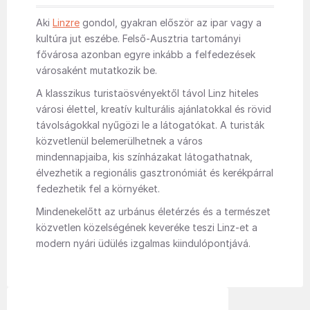
Aki
Linzre
gondol, gyakran először az ipar vagy a
kultúra jut eszébe. Felső-Ausztria tartományi
fővárosa azonban egyre inkább a felfedezések
városaként mutatkozik be.
A klasszikus turistaösvényektől távol Linz hiteles
városi élettel, kreatív kulturális ajánlatokkal és rövid
távolságokkal nyűgözi le a látogatókat. A turisták
közvetlenül belemerülhetnek a város
mindennapjaiba, kis színházakat látogathatnak,
élvezhetik a regionális gasztronómiát és kerékpárral
fedezhetik fel a környéket.
Mindenekelőtt az urbánus életérzés és a természet
közvetlen közelségének keveréke teszi Linz-et a
modern nyári üdülés izgalmas kiindulópontjává.