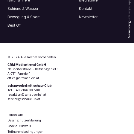
Natur & Tiere
Mediadaten
Webentwicklung by
Schiene & Wasser
Kontakt
Bewegung & Sport
Newsletter
Cloudcompany
Best Of
© 2024 Alle Rechte vorbehalten.
CRM Medientrend GmbH
Neudorferstraße – Betriebsgebiet 3
A-7111 Parndorf
office@crmmedien.at
schauvorbei mit schau-Club
Tel. +43 2166 30 500
redaktion@schauvorbei.at
service@schauclub.at
Impressum
Datenschutzerklärung
Cookie-Hinweis
Teilnahmebedingungen