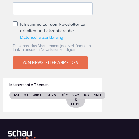
Ich stimme zu, den Newsletter zu
erhalten und akzeptiere die
Datenschutzerklärung
.
Du kannst das Abonnement jederzeit über den
Link in unserem Newsletter kündigen.
ZUM NEWSLETTER ANMELDEN
Interessante Themen:
FAMILIE
STARS
WIRTSCHAFT
BURGENLAND
BÜCHER
SEX
POLITIK
NEU
&
LIEBE