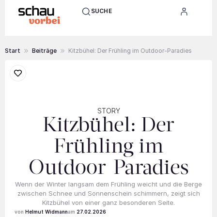
SUCHE
Start
Beiträge
Kitzbühel: Der Frühling im Outdoor-Paradies
STORY
Kitzbühel: Der
Frühling im
Outdoor-Paradies
Wenn der Winter langsam dem Frühling weicht und die Berge
zwischen Schnee und Sonnenschein schimmern, zeigt sich
Kitzbühel von einer ganz besonderen Seite.
Helmut Widmann
27.02.2026