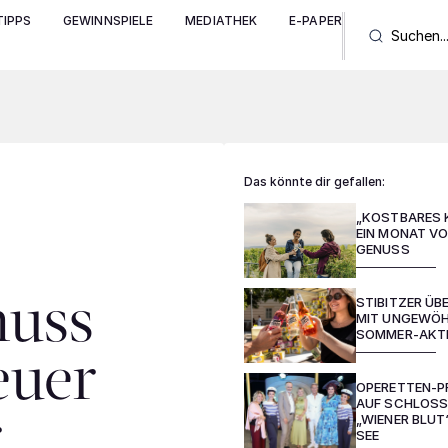
IPPS
GEWINNSPIELE
MEDIATHEK
E-PAPER
Das könnte dir gefallen:
„KOSTBARES 
EIN MONAT VO
GENUSS
STIBITZER Ü
nuss
MIT UNGEWÖH
SOMMER-AKT
euer
OPERETTEN-P
AUF SCHLOSS
„WIENER BLUT
r
SEE