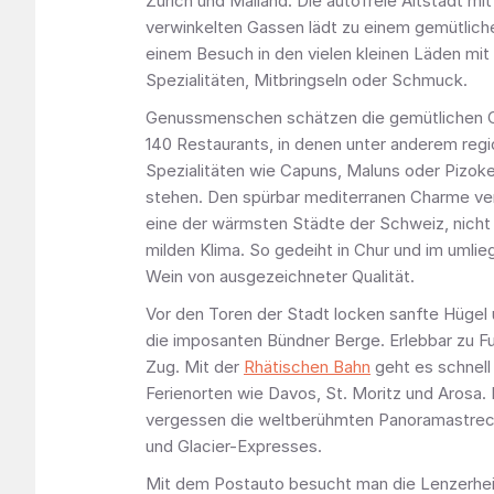
Zürich und Mailand. Die autofreie Altstadt mit
verwinkelten Gassen lädt zu einem gemütlic
einem Besuch in den vielen kleinen Läden mit 
Spezialitäten, Mitbringseln oder Schmuck.
Genussmenschen schätzen die gemütlichen 
140 Restaurants, in denen unter anderem regi
Spezialitäten wie Capuns, Maluns oder Pizoke
stehen. Den spürbar mediterranen Charme ver
eine der wärmsten Städte der Schweiz, nicht
milden Klima. So gedeiht in Chur und im umlie
Wein von ausgezeichneter Qualität.
Vor den Toren der Stadt locken sanfte Hügel
die imposanten Bündner Berge. Erlebbar zu Fu
Zug. Mit der
Rhätischen Bahn
geht es schnell
Ferienorten wie Davos, St. Moritz und Arosa. 
vergessen die weltberühmten Panoramastrec
und Glacier-Expresses.
Mit dem Postauto besucht man die Lenzerhe