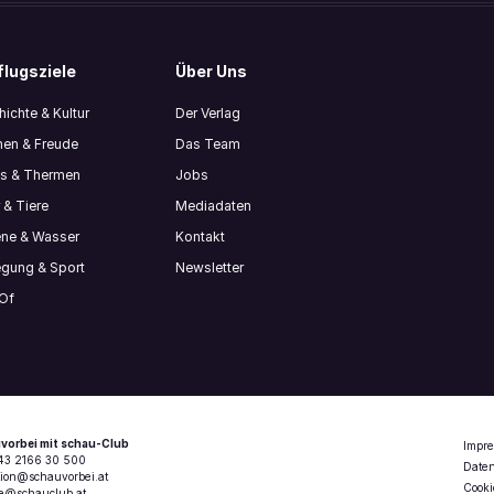
lugsziele
Über Uns
ichte & Kultur
Der Verlag
en & Freude
Das Team
ls & Thermen
Jobs
 & Tiere
Mediadaten
ene & Wasser
Kontakt
gung & Sport
Newsletter
 Of
vorbei mit schau-Club
Impr
+43 2166 30 500
Date
tion@schauvorbei.at
Cooki
ce@schauclub.at