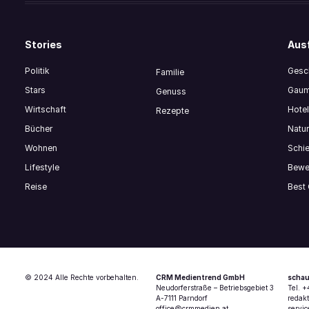
Stories
Ausf
Politik
Gesch
Familie
Stars
Gaum
Genuss
Wirtschaft
Hote
Rezepte
Bücher
Natur
Wohnen
Schi
Lifestyle
Bewe
Reise
Best
© 2024 Alle Rechte vorbehalten.
CRM Medientrend GmbH
schau
Neudorferstraße – Betriebsgebiet 3
Tel. 
A-7111 Parndorf
redak
office@crmmedien.at
servi