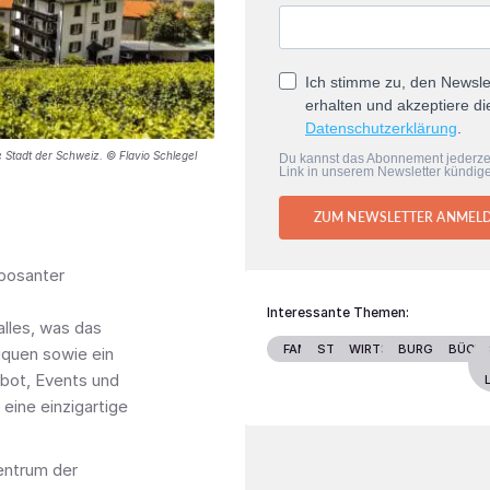
Ich stimme zu, den Newsle
erhalten und akzeptiere di
Datenschutzerklärung
.
e Stadt der Schweiz. © Flavio Schlegel
Du kannst das Abonnement jederze
Link in unserem Newsletter kündig
ZUM NEWSLETTER ANMEL
mposanter
Interessante Themen:
lles, was das
FAMILIE
STARS
WIRTSCHAFT
BURGENLAND
BÜCH
iquen sowie ein
ebot, Events und
 eine einzigartige
entrum der