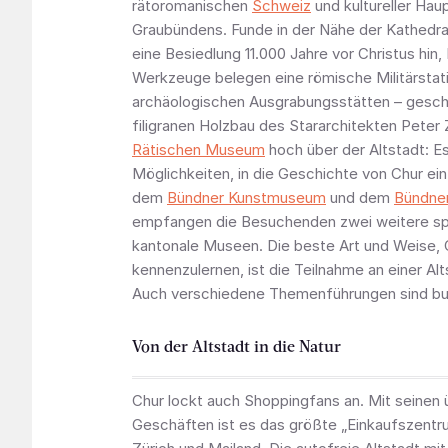
rätoromanischen
Schweiz
und kultureller Hau
Graubündens. Funde in der Nähe der Kathedra
eine Besiedlung 11.000 Jahre vor Christus hin,
Werkzeuge belegen eine römische Militärstati
archäologischen Ausgrabungsstätten – gesch
filigranen Holzbau des Stararchitekten Peter
Rätischen Museum
hoch über der Altstadt: Es
Möglichkeiten, in die Geschichte von Chur ei
dem
Bündner Kunstmuseum
und dem
Bündne
empfangen die Besuchenden zwei weitere s
kantonale Museen. Die beste Art und Weise, 
kennenzulernen, ist die Teilnahme an einer Al
Auch verschiedene Themenführungen sind bu
Von der Altstadt in die Natur
Chur lockt auch Shoppingfans an. Mit seinen
Geschäften ist es das größte „Einkaufszent