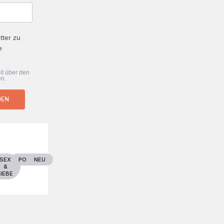
tter zu
e
it über den
en.
DEN
ER
SEX
POLITIK
NEU
&
LIEBE