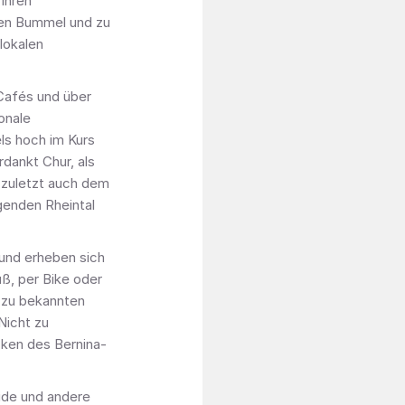
 ihren
hen Bummel und zu
lokalen
Cafés und über
onale
ls hoch im Kurs
dankt Chur, als
 zuletzt auch dem
genden Rheintal
 und erheben sich
ß, per Bike oder
 zu bekannten
Nicht zu
ken des Bernina-
ide und andere