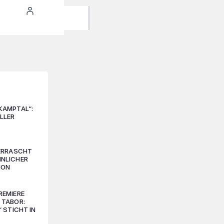
KAMPTAL“:
LLER
BERRASCHT
NLICHER
ION
REMIERE
 TABOR:
“ STICHT IN