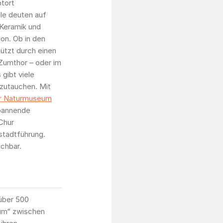
ptort
le deuten auf
 Keramik und
on. Ob in den
ützt durch einen
 Zumthor – oder im
 gibt viele
nzutauchen.
Mit
r Naturmuseum
pannende
Chur
tstadtführung.
chbar.
 über 500
rum“ zwischen