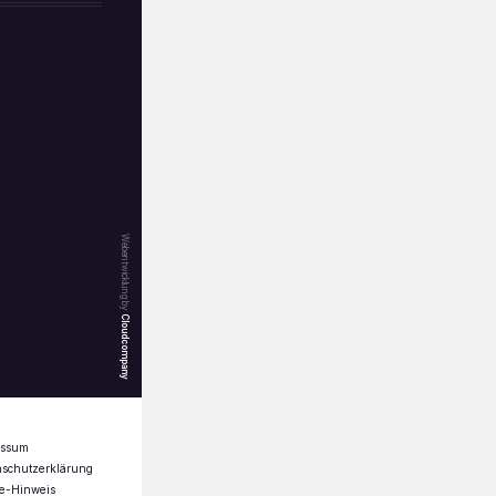
Webentwicklung by
Cloudcompany
essum
nschutzerklärung
e-Hinweis