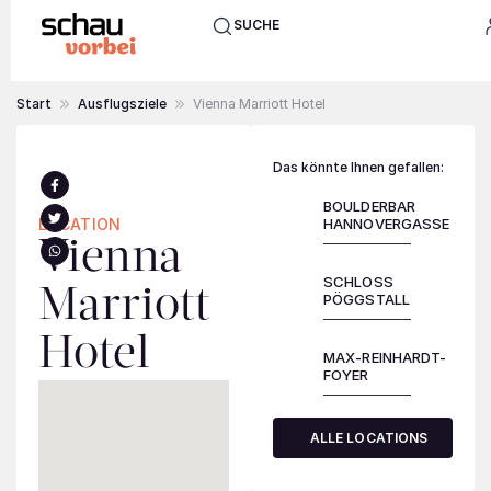
SUCHE
Start
Ausflugsziele
Vienna Marriott Hotel
Das könnte Ihnen gefallen:
BOULDERBAR
LOCATION
HANNOVERGASSE
Vienna
SCHLOSS
Marriott
PÖGGSTALL
Hotel
MAX-REINHARDT-
FOYER
ALLE LOCATIONS