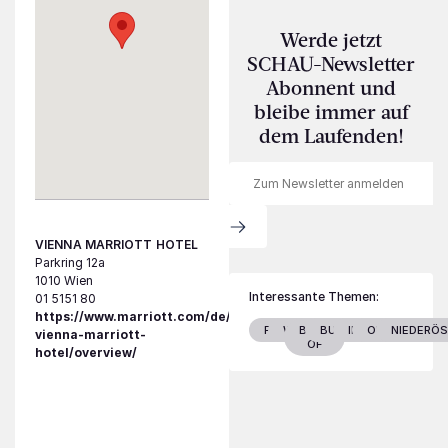
Werde jetzt
SCHAU-Newsletter
Abonnent und
bleibe immer auf
dem Laufenden!
VIENNA MARRIOTT HOTEL
Parkring 12a
1010 Wien
Interessante Themen:
01 5151 80
https://www.marriott.com/de/hotels/vieat-
FAMILIE
WIEN
BEST
BURGENLAND
INDOOR
OUTDOOR
NIEDERÖS
vienna-marriott-
OF
hotel/overview/