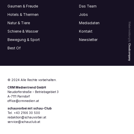
Gaumen & Freude
Das Team
Hotels & Thermen
Jobs
Natur & Tiere
Mediadaten
Webentwicklung by
Schiene & Wasser
Kontakt
Bewegung & Sport
Newsletter
Cloudcompany
Best Of
© 2024 Alle Rechte vorbehalten.
CRM Medientrend GmbH
Neudorferstraße – Betriebsgebiet 3
A-7111 Parndorf
office@crmmedien.at
schauvorbei mit schau-Club
Tel. +43 2166 30 500
redaktion@schauvorbei.at
service@schauclub.at