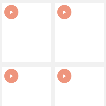
NACHHALTIGE BAUWEISEN
VERLEIHUNG DER ROT-
MIT DEM PROJEKT
GOLDENEN TRAUBE IN DER
SINK.CARBON
CSELLEY MÜHLE