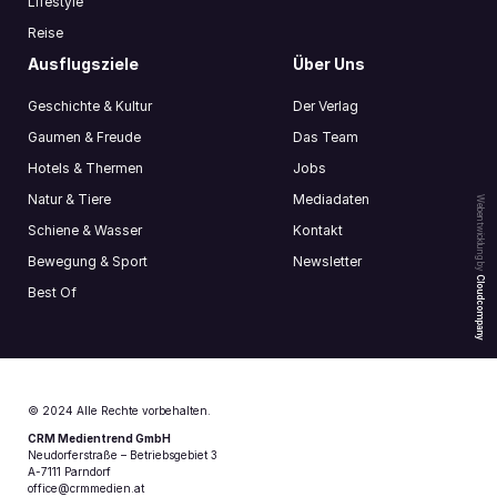
Lifestyle
Reise
Ausflugsziele
Über Uns
Geschichte & Kultur
Der Verlag
Gaumen & Freude
Das Team
Hotels & Thermen
Jobs
Natur & Tiere
Mediadaten
Webentwicklung by
Schiene & Wasser
Kontakt
Bewegung & Sport
Newsletter
Cloudcompany
Best Of
© 2024 Alle Rechte vorbehalten.
CRM Medientrend GmbH
Neudorferstraße – Betriebsgebiet 3
A-7111 Parndorf
office@crmmedien.at