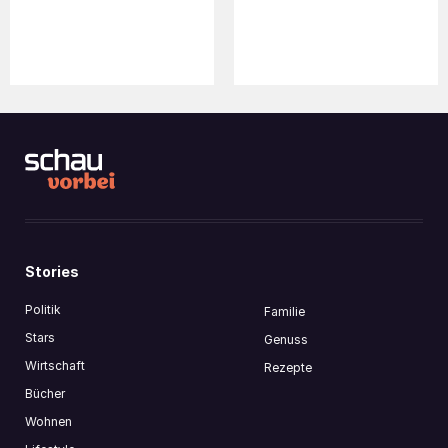
30. INNOVATIONSPREIS IN
NEUE ERÖFFNUNGEN AM
DER CSELLEY MÜHLE
BIO-LANDGUT ESTERHAZY
Stories
Politik
Familie
Stars
Genuss
Wirtschaft
Rezepte
Bücher
Wohnen