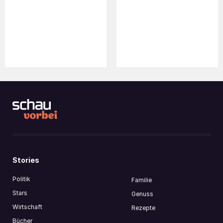
30. INNOVATIONSPREIS IN
NEUE ERÖFFNUNGEN AM
DER CSELLEY MÜHLE
BIO-LANDGUT ESTERHAZY
Stories
Politik
Familie
Stars
Genuss
Wirtschaft
Rezepte
Bücher