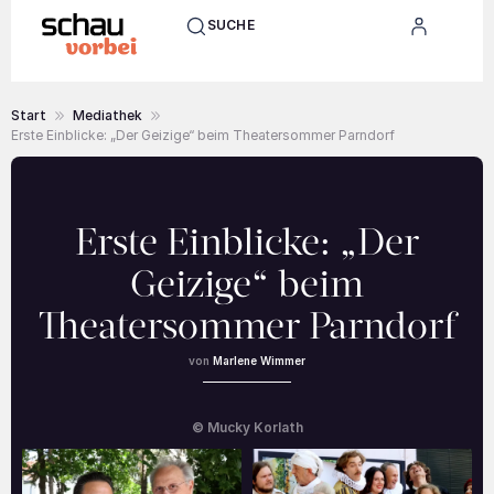
SUCHE
Start
Mediathek
Erste Einblicke: „Der Geizige“ beim Theatersommer Parndorf
Erste Einblicke: „Der
Geizige“ beim
Theatersommer Parndorf
Marlene Wimmer
© Mucky Korlath