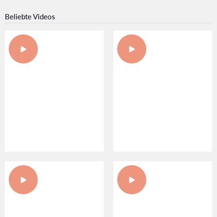
Beliebte Videos
NACHHALTIGE BAUWEISEN
VERLEIHUNG DER ROT-
MIT DEM PROJEKT
GOLDENEN TRAUBE IN DER
SINK.CARBON
CSELLEY MÜHLE