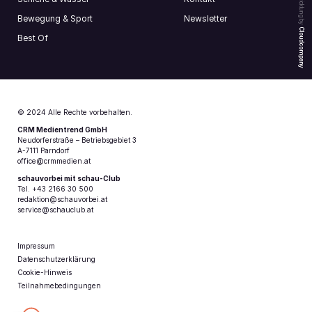
Webentwicklung by
Bewegung & Sport
Newsletter
Cloudcompany
Best Of
© 2024 Alle Rechte vorbehalten.
CRM Medientrend GmbH
Neudorferstraße – Betriebsgebiet 3
A-7111 Parndorf
office@crmmedien.at
schauvorbei mit schau-Club
Tel. +43 2166 30 500
redaktion@schauvorbei.at
service@schauclub.at
Impressum
Datenschutzerklärung
Cookie-Hinweis
Teilnahmebedingungen