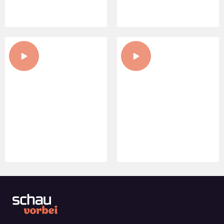
SINK.CARBON
CSELLEY MÜHLE
30. INNOVATIONSPREIS IN
NEUE ERÖFFNUNGEN AM
DER CSELLEY MÜHLE
BIO-LANDGUT ESTERHAZY