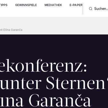
IPPS
GEWINNSPIELE
MEDIATHEK
E-PAPER
it Elīna Garanča
ekonferenz:
 unter Sternen
līna Garanča