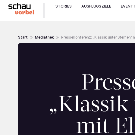
STORIES
AUSFLUGSZIELE
EVENTT
Start
Mediathek
Pressekonferenz: „Klassik unter Sternen“ m
Press
„Klassik
mit E