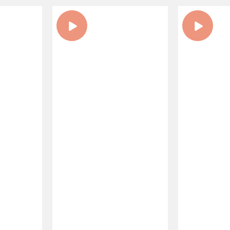
 DER
30.
NEUE
EN
INNOVATIONSPREIS
ERÖFFN
ER
IN DER CSELLEY
BIO-LA
HLE
MÜHLE
ESTERH