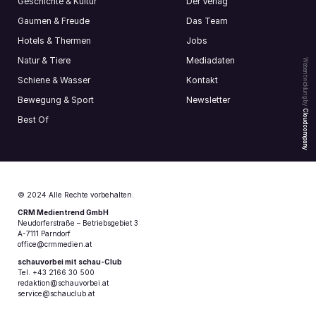
Geschichte & Kultur
Der Verlag
Gaumen & Freude
Das Team
Hotels & Thermen
Jobs
Natur & Tiere
Mediadaten
Webentwicklung by
Schiene & Wasser
Kontakt
Bewegung & Sport
Newsletter
Cloudcompany
Best Of
© 2024 Alle Rechte vorbehalten.
CRM Medientrend GmbH
Neudorferstraße – Betriebsgebiet 3
A-7111 Parndorf
office@crmmedien.at
schauvorbei mit schau-Club
Tel. +43 2166 30 500
redaktion@schauvorbei.at
service@schauclub.at