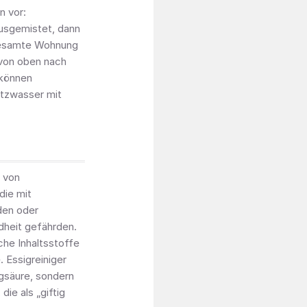
n vor:
usgemistet, dann
 gesamte Wohnung
 von oben nach
 können
tzwasser mit
l von
die mit
den oder
heit gefährden.
che Inhaltsstoffe
 Essigreiniger
igsäure, sondern
ie als „giftig