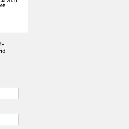
E-REZEPTE
GE
i-
und