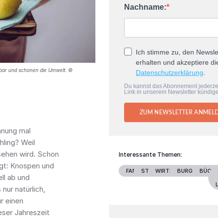
Nachname:
Ich stimme zu, den Newsle
erhalten und akzeptiere di
rbar und schonen die Umwelt. ©
Datenschutzerklärung
.
Du kannst das Abonnement jederze
Link in unserem Newsletter kündig
ZUM NEWSLETTER ANMEL
hnung mal
hling? Weil
sehen wird. Schon
Interessante Themen:
ügt: Knospen und
FAMILIE
STARS
WIRTSCHAFT
BURGENLAND
BÜCH
ell ab und
nur natürlich,
r einen
eser Jahreszeit