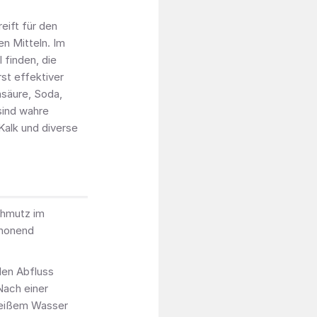
eift für den
n Mitteln. Im
 finden, die
st effektiver
nsäure, Soda,
sind wahre
Kalk und diverse
chmutz im
chonend
den Abfluss
 Nach einer
 heißem Wasser