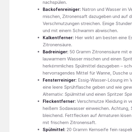
nachspülen.
Natron und Wasser im Ver
Backofenreiniger:
mischen, Zitronensaft dazugeben und auf d
Verschmutzungen streichen. Einige Stunden
und mit einem Schwamm abwischen.
Hier wirkt am besten eine E
Kalkentferner:
Zitronensäure.
50 Gramm Zitronensäure mit ei
Badreiniger:
lauwarmem Wasser mischen und einen Spri
herkömmliches Spülmittel dazugeben – sch
hervorragendes Mittel für Wanne, Dusche u
Essig-Wasser-Lösung im Ver
Fensterreiniger:
eine leere Sprühflasche geben und wie gew
Alternativ: Spülmittel und einen Spritzer Sp
Verschmutze Kleidung in v
Fleckentferner:
heißem Sodawasser einweichen. Achtung, 
bleichend. Fettflecken auf Armaturen lösen
mit frischem Zitronensaft.
20 Gramm Kernseife fein raspeln
Spülmittel: