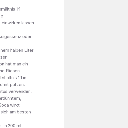
hältnis 1:1
ie
 einwirken lassen
ssigessenz oder
nem halben Liter
tzer
on hat man ein
nd Fliesen.
hältnis 1:1 in
ohnt putzen.
iritus verwenden.
erdünntem,
Soda wirkt
 sich am besten
, in 200 ml