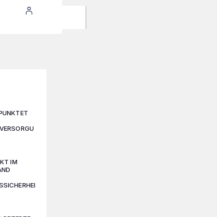
PUNKTET
SVERSORGU
KT IM
AND
SICHERHEI