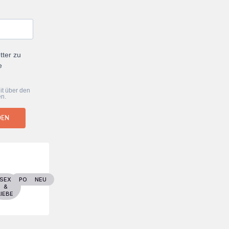
tter zu
e
it über den
en.
DEN
ER
SEX
POLITIK
NEU
&
LIEBE