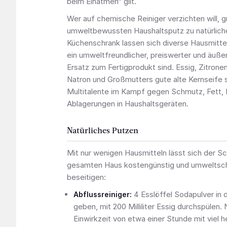
beim Einatmen“ gilt.
Wer auf chemische Reiniger verzichten will, gr
umweltbewussten Haushaltsputz zu natürliche
Küchenschrank lassen sich diverse Hausmittel
ein umweltfreundlicher, preiswerter und äußer
Ersatz zum Fertigprodukt sind. Essig, Zitrone
Natron und Großmutters gute alte Kernseife 
Multitalente im Kampf gegen Schmutz, Fett, 
Ablagerungen in Haushaltsgeräten.
Natürliches Putzen
Mit nur wenigen Hausmitteln lässt sich der S
gesamten Haus kostengünstig und umwelts
beseitigen:
4 Esslöffel Sodapulver in 
Abflussreiniger:
geben, mit 200 Milliliter Essig durchspülen.
Einwirkzeit von etwa einer Stunde mit viel