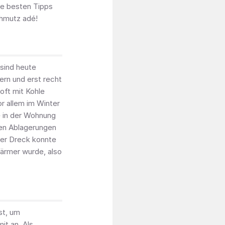
ie besten Tipps
chmutz adé!
 sind heute
ern und erst recht
oft mit Kohle
r allem im Winter
e in der Wohnung
gen Ablagerungen
Der Dreck konnte
ärmer wurde, also
st, um
t an. Als