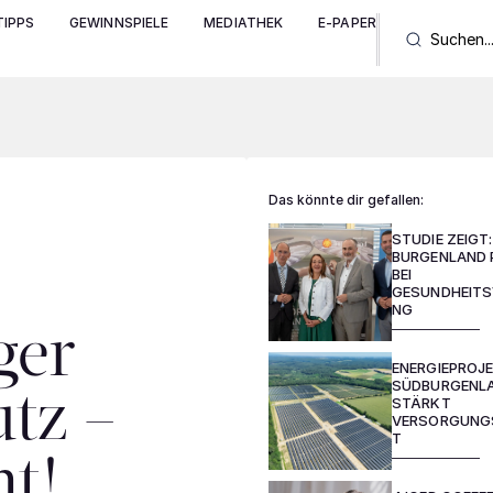
IPPS
GEWINNSPIELE
MEDIATHEK
E-PAPER
Das könnte dir gefallen:
STUDIE ZEIGT:
BURGENLAND 
BEI
GESUNDHEIT
NG
ger
ENERGIEPROJE
SÜDBURGENL
tz –
STÄRKT
VERSORGUNGS
T
ht!