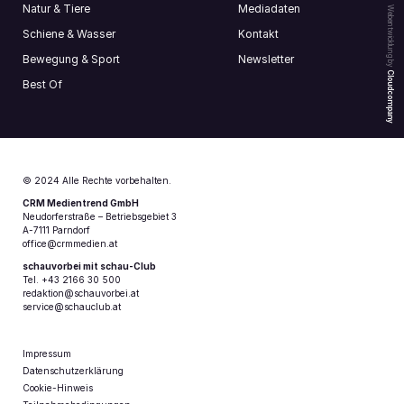
Natur & Tiere
Mediadaten
Webentwicklung by
Schiene & Wasser
Kontakt
Bewegung & Sport
Newsletter
Cloudcompany
Best Of
© 2024 Alle Rechte vorbehalten.
CRM Medientrend GmbH
Neudorferstraße – Betriebsgebiet 3
A-7111 Parndorf
office@crmmedien.at
schauvorbei mit schau-Club
Tel. +43 2166 30 500
redaktion@schauvorbei.at
service@schauclub.at
Impressum
Datenschutzerklärung
Cookie-Hinweis