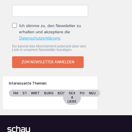
Ich stimme zu, den Newsletter zu
erhalten und akzeptiere die
Datenschutzerklärung
.
Du kannst das Abonnement jederzeit über den
Link in unserem Newsletter kündigen.
ZUM NEWSLETTER ANMELDEN
Interessante Themen:
FAMILIE
STARS
WIRTSCHAFT
BURGENLAND
BÜCHER
SEX
POLITIK
NEU
&
LIEBE