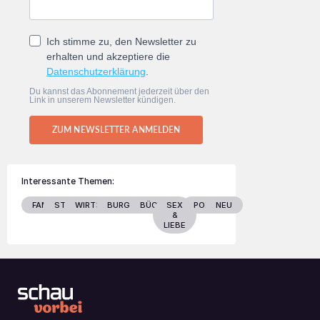
Ich stimme zu, den Newsletter zu
erhalten und akzeptiere die
Datenschutzerklärung
.
Du kannst das Abonnement jederzeit über den
Link in unserem Newsletter kündigen.
ZUM NEWSLETTER ANMELDEN
Interessante Themen:
FAMILIE
STARS
WIRTSCHAFT
BURGENLAND
BÜCHER
SEX
POLITIK
NEU
&
LIEBE