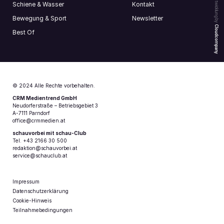
Webentwicklung by
Schiene & Wasser
Kontakt
Bewegung & Sport
Newsletter
Cloudcompany
Best Of
© 2024 Alle Rechte vorbehalten.
CRM Medientrend GmbH
Neudorferstraße – Betriebsgebiet 3
A-7111 Parndorf
office@crmmedien.at
schauvorbei mit schau-Club
Tel. +43 2166 30 500
redaktion@schauvorbei.at
service@schauclub.at
Impressum
Datenschutzerklärung
Cookie-Hinweis
Teilnahmebedingungen