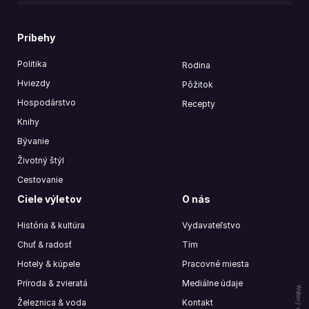
Príbehy
Politika
Rodina
Hviezdy
Pôžitok
Hospodárstvo
Recepty
Knihy
Bývanie
Životný štýl
Cestovanie
Ciele výletov
O nás
História & kultúra
Vydavateľstvo
Chuť & radosť
Tím
Hotely & kúpele
Pracovné miesta
Príroda & zvieratá
Mediálne údaje
Webový vývoj od
Železnica & voda
Kontakt