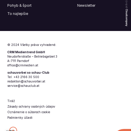
Pohyb & šport
Newsletter
Cloudcompany
To najlepšie
© 2024 Všetky práva vyhradené.
CRM Medientrend GmbH
Neudorferstraße – Betriebsgebiet 3
A-7111 Parndorf
office@crmmedien.at
schauvorbei so schau-Club
Tel. +43 2166 30 500
redaktion@schauvorbei.at
service@schauclub.at
Tiráž
Zásady ochrany osobných údajov
Oznámenie o súboroch cookie
Podmienky účasti