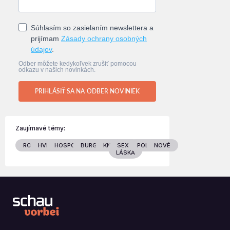
Súhlasím so zasielaním newslettera a
prijímam
Zásady ochrany osobných
údajov
.
Odber môžete kedykoľvek zrušiť pomocou
odkazu v našich novinkách.
PRIHLÁSIŤ SA NA ODBER NOVINIEK
Zaujímavé témy:
RODINA
HVIEZDY
HOSPODÁRSTVO
BURGENLAND
KNIHY
SEX &
POLITIKA
NOVÉ
LÁSKA