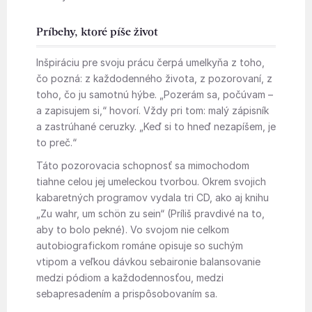
Príbehy, ktoré píše život
Inšpiráciu pre svoju prácu čerpá umelkyňa z toho,
čo pozná: z každodenného života, z pozorovaní, z
toho, čo ju samotnú hýbe. „Pozerám sa, počúvam –
a zapisujem si,“ hovorí. Vždy pri tom: malý zápisník
a zastrúhané ceruzky. „Keď si to hneď nezapíšem, je
to preč.“
Táto pozorovacia schopnosť sa mimochodom
tiahne celou jej umeleckou tvorbou. Okrem svojich
kabaretných programov vydala tri CD, ako aj knihu
„Zu wahr, um schön zu sein“ (Príliš pravdivé na to,
aby to bolo pekné). Vo svojom nie celkom
autobiografickom románe opisuje so suchým
vtipom a veľkou dávkou sebaironie balansovanie
medzi pódiom a každodennosťou, medzi
sebapresadením a prispôsobovaním sa.