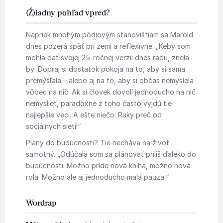
(Ž)iadny pohľad vpred?
Napriek mnohým pódiovým stanovištiam sa Marold
dnes pozerá späť pri zemi a reflexívne: „Keby som
mohla dať svojej 25-ročnej verzii dnes radu, znela
by: Dopraj si dostatok pokoja na to, aby si sama
premýšľala – alebo aj na to, aby si občas nemyslela
vôbec na nič. Ak si človek dovolí jednoducho na nič
nemyslieť, paradoxne z toho často vyjdú tie
najlepšie veci. A ešte niečo: Ruky preč od
sociálnych sietí!“
Plány do budúcnosti? Tie necháva na život
samotný. „Odúčala som sa plánovať príliš ďaleko do
budúcnosti. Možno príde nová kniha, možno nová
rola. Možno ale aj jednoducho malá pauza.“
Wordrap