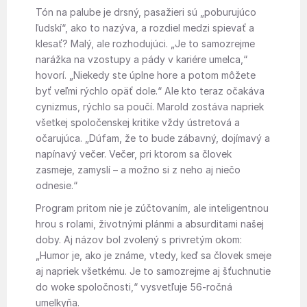
Tón na palube je drsný, pasažieri sú „poburujúco
ľudskí“, ako to nazýva, a rozdiel medzi spievať a
klesať? Malý, ale rozhodujúci. „Je to samozrejme
narážka na vzostupy a pády v kariére umelca,“
hovorí. „Niekedy ste úplne hore a potom môžete
byť veľmi rýchlo opäť dole.“ Ale kto teraz očakáva
cynizmus, rýchlo sa poučí. Marold zostáva napriek
všetkej spoločenskej kritike vždy ústretová a
očarujúca. „Dúfam, že to bude zábavný, dojímavý a
napínavý večer. Večer, pri ktorom sa človek
zasmeje, zamyslí – a možno si z neho aj niečo
odnesie.“
Program pritom nie je zúčtovaním, ale inteligentnou
hrou s rolami, životnými plánmi a absurditami našej
doby. Aj názov bol zvolený s privretým okom:
„Humor je, ako je známe, vtedy, keď sa človek smeje
aj napriek všetkému. Je to samozrejme aj šťuchnutie
do woke spoločnosti,“ vysvetľuje 56-ročná
umelkyňa.