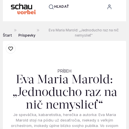
HĽADAŤ
Eva Maria Marold: „Jednoducho raz na nič
Štart
Príspevky
nemyslieť“
PRÍBEH
Eva Maria Marold:
„Jednoducho raz na
nič nemyslieť“
Je speváčka, kabaretistka, herečka a autorka: Eva Maria
Marold stojí na pódiu už desaťročia, niekedy s veľkým
orchestrom, inokedy úplne blízko svojho publika. Vo svojom