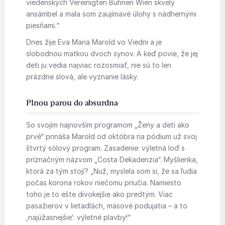
viedenských Vereinigten Bühnen Wien skvelý
ansámbel a mala som zaujímavé úlohy s nádhernými
piesňami.“
Dnes žije Eva Maria Marold vo Viedni a je
slobodnou matkou dvoch synov. A keď povie, že jej
deti ju vedia najviac rozosmiať, nie sú to len
prázdne slová, ale vyznanie lásky.
Plnou parou do absurdna
So svojím najnovším programom „Ženy a deti ako
prvé“ prináša Marold od októbra na pódium už svoj
štvrtý sólový program. Zasadenie: výletná loď s
príznačným názvom „Costa Dekadenzia“. Myšlienka,
ktorá za tým stojí? „Nuž, myslela som si, že sa ľudia
počas korona rokov niečomu priučia. Namiesto
toho je to ešte divokejšie ako predtým. Viac
pasažierov v lietadlách, masové podujatia – a to
,najúžasnejšie‘: výletné plavby!“