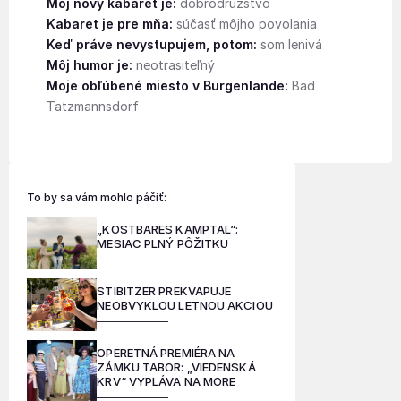
Môj nový kabaret je:
dobrodružstvo
Kabaret je pre mňa:
súčasť môjho povolania
Keď práve nevystupujem, potom:
som lenivá
Môj humor je:
neotrasiteľný
Moje obľúbené miesto v Burgenlande:
Bad
Tatzmannsdorf
To by sa vám mohlo páčiť:
„KOSTBARES KAMPTAL“:
MESIAC PLNÝ PÔŽITKU
STIBITZER PREKVAPUJE
NEOBVYKLOU LETNOU AKCIOU
OPERETNÁ PREMIÉRA NA
ZÁMKU TABOR: „VIEDENSKÁ
KRV“ VYPLÁVA NA MORE