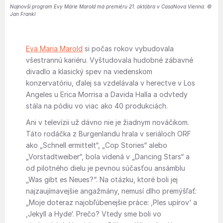
Najnovší program Evy Márie Marold má premiéru 21. októbra v CasaNova Vienna. ©
Jan Frankl
Eva Maria Marold
si počas rokov vybudovala
všestrannú kariéru. Vyštudovala hudobné zábavné
divadlo a klasický spev na viedenskom
konzervatóriu, ďalej sa vzdelávala v herectve v Los
Angeles u Erica Morrisa a Davida Halla a odvtedy
stála na pódiu vo viac ako 40 produkciách.
Ani v televízii už dávno nie je žiadnym nováčikom.
Táto rodáčka z Burgenlandu hrala v seriáloch ORF
ako „Schnell ermittelt“, „Cop Stories“ alebo
„Vorstadtweiber“, bola videná v „Dancing Stars“ a
od pilotného dielu je pevnou súčasťou ansámblu
„Was gibt es Neues?“. Na otázku, ktoré boli jej
najzaujímavejšie angažmány, nemusí dlho premýšľať:
„Moje doteraz najobľúbenejšie práce: ,Ples upírov‘ a
,Jekyll a Hyde‘. Prečo? Vtedy sme boli vo