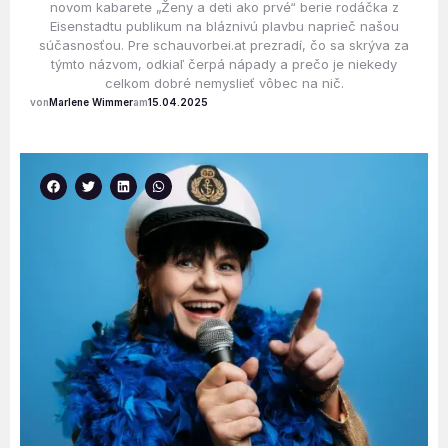
novom kabarete „Ženy a deti ako prvé“ berie rodáčka z
Eisenstadtu publikum na bláznivú plavbu naprieč našou
súčasnosťou. Pre schauvorbei.at prezradí, čo sa skrýva za
týmto názvom, odkiaľ čerpá nápady a prečo je niekedy
celkom dobré nemyslieť vôbec na nič.
Marlene Wimmer
15.04.2025