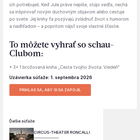
ich potrebuješ. Keď Jule práve nepíše, stúpi vedľa, nechá
sa inšpirovať novým duchovným objavom alebo cestuje
po svete. Jej knihy ťa pozývajú zvládnuť život s humorom
a nadhľadom – a popritom nájsť svoje vlastné šťastie.
To môžete vyhrať so schau-
Clubom:
• 3x 1 brožovaná kniha „Cesta tvojho života: Viedeň“
Uzávierka súťaže: 1. septembra 2026
PRIHLÁS SA, ABY SI SA ZAPOJIL
Ďalšie súťaže:
CIRCUS-THEATER RONCALLI