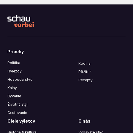
Príbehy
Politika
Rodina
Hviezdy
Pôžitok
Hospodárstvo
Recepty
Knihy
Bývanie
Životný štýl
Cestovanie
Ciele výletov
O nás
História & kultúra
Vydavateľstvo