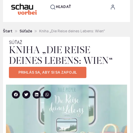
HĽADAŤ
Štart
Súťaže
Kniha „Die Reise deines Lebens: Wien“
SÚŤAŽ
KNIHA „DIE REISE
DEINES LEBENS: WIEN“
PRIHLÁS SA, ABY SI SA ZAPOJIL