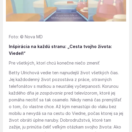
Foto: © Nova MD
Inšpirácia na každú stranu: „Cesta tvojho života:
Viedeň“
Pre všetkých, ktorí chcú konečne niečo zmeniť
Betty Ulrichová vedie ten najnudejší život všetkých čias.
Jej každodenný život pozostáva z práce, otravných
telefonátov s matkou a neustálej vyčerpanosti. Korunou
každého dňa je
zaspávanie
pred televízorom, ktoré jej
pomáha necítiť sa tak osamelo. Nikdy nemá čas premýšľať
o tom, čo vlastne chce. Až kým nenastúpi do vlaku bez
mobilu a nevydá sa na cestu do Viedne, počas ktorej sa jej
život obráti úplne naruby. Dobrodružstvá, ktoré tam
zažije, ju prinútia čeliť veľkým otázkam svojho života: Ako