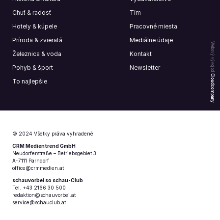
Chuť & radosť
Tím
Hotely & kúpele
Pracovné miesta
Príroda & zvieratá
Mediálne údaje
Webový vývoj od
Železnica & voda
Kontakt
Pohyb & šport
Newsletter
Cloudcompany
To najlepšie
© 2024 Všetky práva vyhradené.
CRM Medientrend GmbH
Neudorferstraße – Betriebsgebiet 3
A-7111 Parndorf
office@crmmedien.at
schauvorbei so schau-Club
Tel. +43 2166 30 500
redaktion@schauvorbei.at
service@schauclub.at