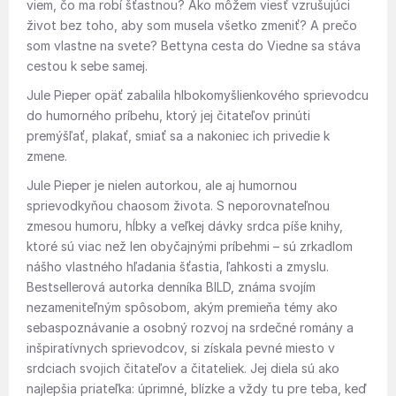
viem, čo ma robí šťastnou? Ako môžem viesť vzrušujúci
život bez toho, aby som musela všetko zmeniť? A prečo
som vlastne na svete? Bettyna cesta do Viedne sa stáva
cestou k sebe samej.
Jule Pieper opäť zabalila hlbokomyšlienkového sprievodcu
do humorného príbehu, ktorý jej čitateľov prinúti
premýšľať, plakať, smiať sa a nakoniec ich privedie k
zmene.
Jule Pieper je nielen autorkou, ale aj humornou
sprievodkyňou chaosom života. S neporovnateľnou
zmesou humoru, hĺbky a veľkej dávky srdca píše knihy,
ktoré sú viac než len obyčajnými príbehmi – sú zrkadlom
nášho vlastného hľadania šťastia, ľahkosti a zmyslu.
Bestsellerová autorka denníka BILD, známa svojím
nezameniteľným spôsobom, akým premieňa témy ako
sebaspoznávanie a osobný rozvoj na srdečné romány a
inšpiratívnych sprievodcov, si získala pevné miesto v
srdciach svojich čitateľov a čitateliek. Jej diela sú ako
najlepšia priateľka: úprimné, blízke a vždy tu pre teba, keď