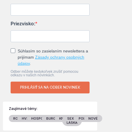
Priezvisko:
Súhlasím so zasielaním newslettera a
prijímam
Zásady ochrany osobných
údajov
.
Odber môžete kedykoľvek zrušiť pomocou
odkazu v našich novinkách.
PRIHLÁSIŤ SA NA ODBER NOVINIEK
Zaujímavé témy:
RODINA
HVIEZDY
HOSPODÁRSTVO
BURGENLAND
KNIHY
SEX &
POLITIKA
NOVÉ
LÁSKA