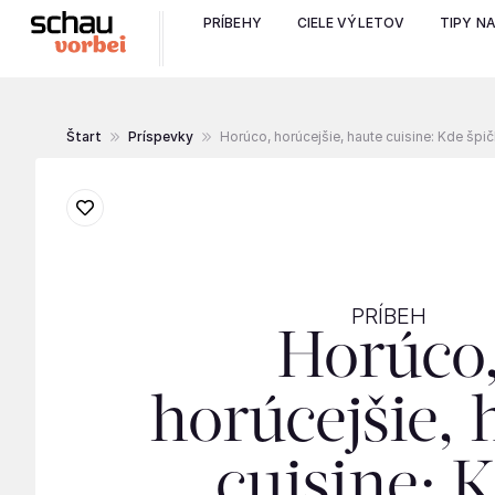
PRÍBEHY
CIELE VÝLETOV
TIPY N
Štart
Príspevky
Horúco, horúcejšie, haute cuisine: Kde špi
PRÍBEH
Horúco
horúcejšie, 
cuisine: 