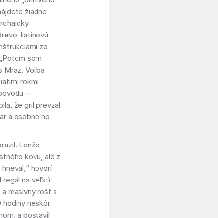
nájdete žiadne
archaicky
evo, liatinovú
onštrukciami zo
. „Potom som
s Mraz. Voľba
iatimi rokmi
 pôvodu –
a, že gril prevzal
ár a osobne ho
razil. Lenže
ustného kovu, ale z
 hneval,“ hovorí
 regál na veľkú
 a masívny rošt a
O hodiny neskôr
hom, a postavil