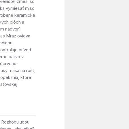
orenistej zmesi so
adka vymiešať miso
yrobené keramické
kých plôch a
om nádvorí
kas Mraz ovieva
hodinou
kontroluje prívod
erne palivo v
a červeno-
kusy mäsa na rošt,
 opekania, ktoré
osťovskej
z. Rozhodujúcou
álneho „ohnivého“