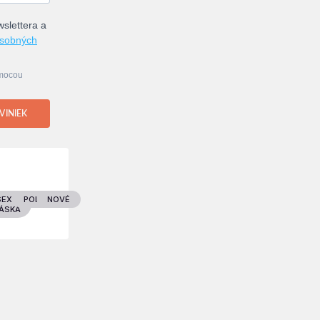
slettera a
osobných
omocou
VINIEK
D
SEX &
POLITIKA
NOVÉ
ÁSKA