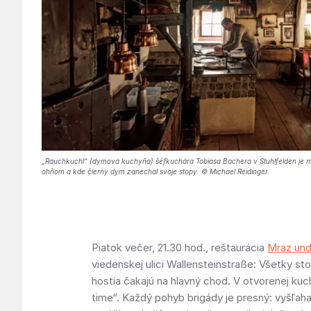
„Rauchkuchl“ (dymová kuchyňa) šéfkuchára Tobiasa Bachera v Stuhlfelden je mi
ohňom a kde čierny dym zanechal svoje stopy. © Michael Reidinger
Piatok večer, 21.30 hod., reštaurácia
Mraz un
viedenskej ulici Wallensteinstraße: Všetky st
hostia čakajú na hlavný chod. V otvorenej kuc
time“. Každý pohyb brigády je presný: vyšľaha