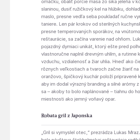
omáčku, obaliť porcie mäsa zo sika jeleňa v k
slaninou, dusiť ružičkový kel na hlúbiku, dohl
maslo, presne vedľa seba poukladať ručne v
taniere. Len pár krokov od sterilných kuchyns
presne temperovaných sporákov, na vnútorn
reštaurácie, sa začína varenie nad ohňom. Lu
pojazdný dymiaci unikát, ktorý ešte pred pol
vlastnoručne naplnil drevným uhlím, a rutinne 
vzduchu, vzdialenosť a žiar uhlia. Hneď ako či
rôznych veľkostiach a tvaroch začne žiariť n
oranžovo, špičkový kuchár položí pripravené 
aby im dodal výrazný branding a silné arómy z
sa – akoby to bolo naplánované – tiahnu do h
miestnosti ako jemný voňavý opar.
Robata gril z Japonska
„Gril si vymyslel otec,“ prezrádza Lukas Mra
bola návšteva štokholmskej reštaurácie radik