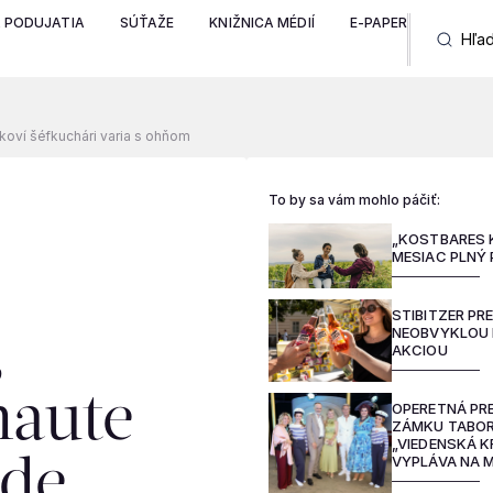
A PODUJATIA
SÚŤAŽE
KNIŽNICA MÉDIÍ
E-PAPER
čkoví šéfkuchári varia s ohňom
To by sa vám mohlo páčiť:
„KOSTBARES 
MESIAC PLNÝ
STIBITZER PR
NEOBVYKLOU
,
AKCIOU
haute
OPERETNÁ PR
ZÁMKU TABOR
„VIEDENSKÁ K
VYPLÁVA NA 
Kde