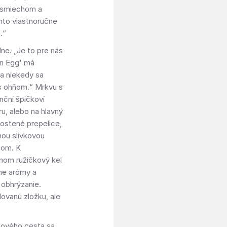
o smiechom a
nto vlastnoručne
.“
lne. „Je to pre nás
en Egg' má
a niekedy sa
 s ohňom.“ Mrkvu s
ční špičkoví
ru, alebo na hlavný
kostené prepelice,
ou slivkovou
ňom. K
ynom ružičkový kel
vne arómy a
 obhrýzanie.
lovanú zložku, ale
rtového cesta sa