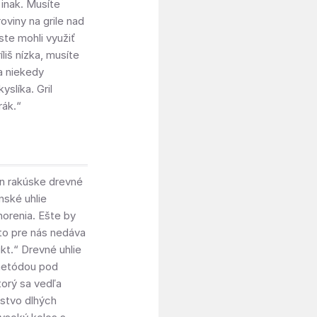
 inak. Musíte
oviny na grile nad
 ste mohli využiť
liš nízka, musíte
 a niekedy
yslíka. Gril
rák.“
yn rakúske drevné
nské uhlie
horenia. Ešte by
 to pre nás nedáva
t.“ Drevné uhlie
metódou pod
torý sa vedľa
stvo dlhých