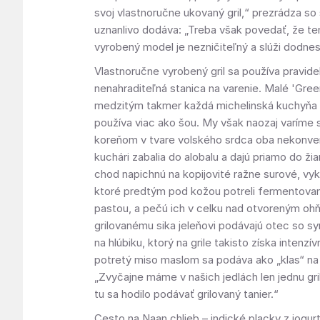
svoj vlastnoručne ukovaný gril,“ prezrádza s
uznanlivo dodáva: „Treba však povedať, že te
vyrobený model je nezničiteľný a slúži dodnes
Vlastnoručne vyrobený gril sa používa pravide
nenahraditeľná stanica na varenie. Malé 'Gre
medzitým takmer každá michelinská kuchyňa 
používa viac ako šou. My však naozaj varíme
koreňom v tvare volského srdca oba nekonven
kuchári zabalia do alobalu a dajú priamo do žia
chod napichnú na kopijovité ražne surové, vy
ktoré predtým pod kožou potreli fermentovan
pastou, a pečú ich v celku nad otvoreným oh
grilovanému sika jeleňovi podávajú otec so s
na hlúbiku, ktorý na grile takisto získa intenzí
potretý miso maslom sa podáva ako „klas“ na
„Zvyčajne máme v našich jedlách len jednu gri
tu sa hodilo podávať grilovaný tanier.“
Cesto na Naan chlieb – indické placky z jogu