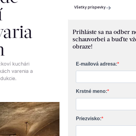
Všetky príspevky
í
varia
Prihláste sa na odber 
schauvorbei a buďte vž
m
obraze!
čkoví kuchári
E-mailová adresa:
kách varenia a
ndukcie.
Krstné meno:
Priezvisko: