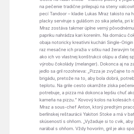
na pečenie tradične prilepujú na steny valcovi
pecí Tandoor – kladie Lukas Mraz takisto na h
placky servíruje s gulášom zo sika jeleňa, pri
Mraz zostáva takmer úplne verný pôvodnému 
papriku nahrádza kari korením. Na domácu čo
obaja notoricky kreatívni kuchári Single-Orig
raz mesačne ich pražia v sitku nad žeravým 
ako ich vo vlastnej konštrukcii olúpu a ďalej sp
výrobu čokolády (melanger). Dokonca aj na
jedlo sa gril rozohrieva: „Pizza je zvyčajne to 
brigádu, pretože na to, aby bola dobrá, potre
teplotu. Na grile cesto okamžite získa pečeni
potrebuje, a pizza má dokonca lepšiu chuť ak
kameňa na pizzu.“ Kovový kolos na kolesách 
Mraz a sous-chef Anton, ktorý predtým praco
berlínskej reštaurácii Yakitori Stoke a má v ba
skúseností s ohňom. „Vyžaduje si to cvik, ab
narábal s ohňom. Vždy hovorím, gril je ako sp