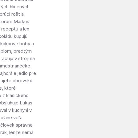
tých hlinených
orúci rošt a
 ktorom Markus
receptu a len
koládu kupujú
in kakaové bôby a
teplom, predtým
racujú v stroji na
 zamestnanecké
najhoršie jedlo pre
bujete obrovskú
e, ktoré
o z klasického
obsluhuje Lukas
val v kuchyni v
tožine veľa
y človek správne
orák, lenže nemá