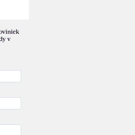
noviniek
dy v