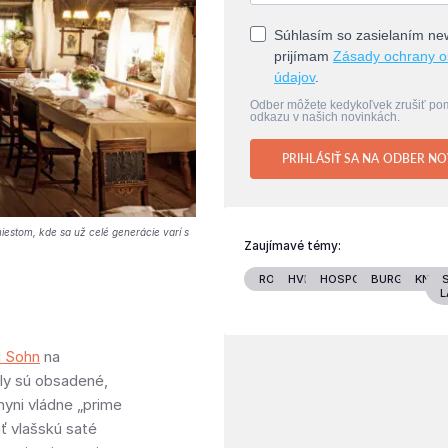
Súhlasím so zasielaním new
prijímam
Zásady ochrany 
údajov
.
Odber môžete kedykoľvek zrušiť p
odkazu v našich novinkách.
PRIHLÁSIŤ SA NA ODBER NO
estom, kde sa už celé generácie varí s
Zaujímavé témy:
RODINA
HVIEZDY
HOSPODÁRSTVO
BURGENLAN
KNIHY
L
d Sohn
na
oly sú obsadené,
hyni vládne „prime
ť vlašskú saté