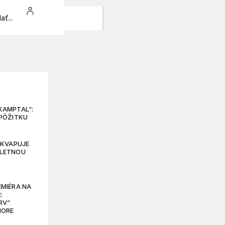
KAMPTAL“:
 PÔŽITKU
EKVAPUJE
 LETNOU
EMIÉRA NA
:
RV“
MORE