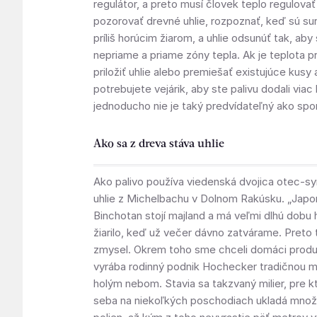
regulátor, a preto musí človek teplo regulovať
pozorovať drevné uhlie, rozpoznať, keď sú sur
príliš horúcim žiarom, a uhlie odsunúť tak, aby
nepriame a priame zóny tepla. Ak je teplota prí
priložiť uhlie alebo premiešať existujúce kusy
potrebujete vejárik, aby ste palivu dodali viac k
jednoducho nie je taký predvídateľný ako spo
Ako sa z dreva stáva uhlie
Ako palivo používa viedenská dvojica otec-s
uhlie z Michelbachu v Dolnom Rakúsku. „Japo
Binchotan stojí majland a má veľmi dlhú dobu 
žiarilo, keď už večer dávno zatvárame. Preto
zmysel. Okrem toho sme chceli domáci produk
vyrába rodinný podnik Hochecker tradičnou 
holým nebom. Stavia sa takzvaný milier, pre k
seba na niekoľkých poschodiach ukladá množ