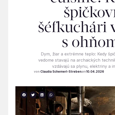
špičkov
šéfkuchári 
s ohňo
Dym, žiar a extrémne teplo: Kedy špi
vedome stavajú na archaických techni
vzdávajú sa plynu, elektriny a i
Claudia Schemerl-Streben
10.04.2026