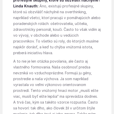
profesijné skupiny, ktoré sú obzvlášť náchylné?
Linda Knauth:
Áno, existujú profesijné skupiny,
ktoré sú obzvlášť náchylné na overthinking,
napríklad všetci, ktorí pracujú v pomáhajúcich alebo
poradenských rolách: ošetrovatelia, učitelia,
zdravotnícky personál, kouči. Často to však vidím aj
vo vývoji, v obchode alebo u vedúcich
pracovníkov. To všetko sú roly, do ktorých musíme
najskôr dorásť, a keď tu chýba vnútorná istota,
preberá iniciatívu hlava.
A to nie je len otázka povolania, ale často aj
vlastného formovania. Naša osobnosť predsa
nevzniká vo vzduchoprázdne. Formujú ju gény,
prostredie a naša výchova. Ja som napríklad
vyrastala vo veľmi výkonovo orientovanom
prostredí. Tento vnútorný hnací motor „musíš ešte
viac, musíš byť ešte lepšia“ ma sprevádza dodnes.
A trvá čas, kým sa takéto vzorce rozpustia. Často
sa hovorí: tak dlho, ako človek žil v určitom štýle
myslenia, tak dlho trvá aj jeho zmena. Takže mám