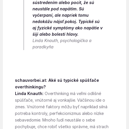
sústredením alebo pocit, že sú
neustále pod napätím. Sú
vyčerpaní, ale napriek tomu
nedokážu nájsť pokoj. Typické sú
aj fyzické symptómy ako napätie v
šiji alebo bolesti hlavy.
Linda Knauth, psychologička a
poradkyňa
schauvorbei.at: Aké sú typické spúšťače
overthinkingu?
Linda Knauth:
Overthinking má veľmi odlišné
spúšťače, vnútorné aj vonkajšie. Väčšinou ide o
zmes. Vnútorné faktory môžu byť napríklad silná
potreba kontroly, perfekcionizmus alebo nízke
sebavedomie. Mnoho ľudí neustále o sebe
pochybuje, chce robiť všetko správne, má strach