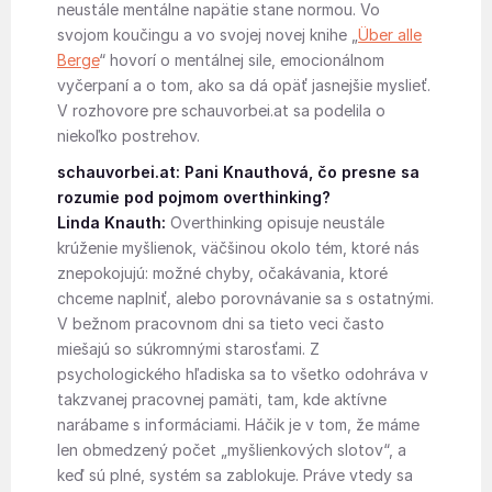
neustále mentálne napätie stane normou. Vo
svojom koučingu a vo svojej novej knihe „
Über alle
Berge
“ hovorí o mentálnej sile, emocionálnom
vyčerpaní a o tom, ako sa dá opäť jasnejšie myslieť.
V rozhovore pre schauvorbei.at sa podelila o
niekoľko postrehov.
schauvorbei.at: Pani Knauthová, čo presne sa
rozumie pod pojmom overthinking?
Linda Knauth:
Overthinking opisuje neustále
krúženie myšlienok, väčšinou okolo tém, ktoré nás
znepokojujú: možné chyby, očakávania, ktoré
chceme naplniť, alebo porovnávanie sa s ostatnými.
V bežnom pracovnom dni sa tieto veci často
miešajú so súkromnými starosťami. Z
psychologického hľadiska sa to všetko odohráva v
takzvanej pracovnej pamäti, tam, kde aktívne
narábame s informáciami. Háčik je v tom, že máme
len obmedzený počet „myšlienkových slotov“, a
keď sú plné, systém sa zablokuje. Práve vtedy sa