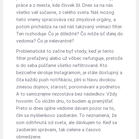
práce a z miesta, kde človek žil. Dnes sa na nás
všetko valí súčasne, z celého sveta. Náš mozog
tieto vnemy spracováva cez zmyslové orgány, a
potom prichádza na rad náš takzvaný vnímací filter.
Ten rozhoduje: Čo je dôležité? Čo môže ísť ďalej do
vedomia? Čo je irelevantné?
Problematické to začne byť vtedy, keď je tento
filter preťažený alebo už vôbec nefunguje, pretože
si do seba púšťame všetko nefiltrované. Kto
bezcieľne skroluje Instagramom, je stále dostupný a
číta každú push notifikáciu, plní si hlavu divokou
zmesou dojmov, starostí, porovnávaní a podnetov.
A to samozrejme nezostáva bez následkov. Vždy
hovorím: Čo vložím dnu, to budem aj premýšľať.
Preto si dnes úplne vedome dávam pozor na to,
čím sa myšlienkovo zaoberám. To neznamená, že
som odtrhnutá od sveta, ale dávkujem to. Keď sa
zaoberám správami, tak cielene a časovo
obmedzene.