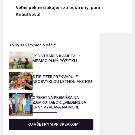
Veľmi pekne ďakujem za postrehy, pani
Knauthová!
To by sa vám mohlo páčiť:
„KOSTBARES KAMPTAL“:
MESIAC PLNÝ PÔŽITKU
STIBITZER PREKVAPUJE
NEOBVYKLOU LETNOU AKCIOU
OPERETNÁ PREMIÉRA NA
ZÁMKU TABOR: „VIEDENSKÁ
KRV“ VYPLÁVA NA MORE
KU VŠETKÝM PRÍSPEVKOM