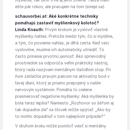
ešte pár rokov, ale pracujem na tom (smeje sa).
schauvorbei.at: Aké konkrétne techniky
pomáhajú zastaviť myšlienkový kolotoč?
Linda Knauth:
Prvým krokom je vysloviť vlastné
myšlienky nahlas. Pretože medzi tým, čo si myslíme,
a tým, čo povieme nahlas, je dlhá cesta. Keď veci
vyslovíme, musíme ich automaticky utriediť. To
často prinesie prvotnú jasnosť. Ako sprievodný
prostriedok sa odporúča veľmi praktický nástroj,
ktorý rada nazývam mentálnym tlačidlom stop. Pri
ňom zatlačíte pravým palcom na aktivačný bod v
ľavej dlani, ktorý je priamo prepojený s naším
nervovým systémom. Pomáha to cielene
presmerovať negatívne myšlienky: Aká myšlienka by
bola teraz lepšia? Namiesto „Rozhovor so šéfom aj
tak dopadne zle“ sa človek môže opýtať: „Ako by
to mohlo dopadnúť v tom najlepšom prípade?“
V druhom kroku môže pomôcť viesť si mentálny