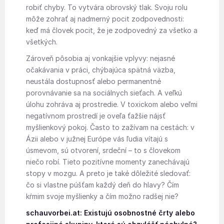
robiť chyby. To vytvára obrovský tlak. Svoju rolu
môže zohrať aj nadmerný pocit zodpovednosti:
keď má človek pocit, že je zodpovedný za všetko a
všetkých.
Zároveň pôsobia aj vonkajšie vplyvy: nejasné
očakávania v práci, chýbajúca spätná väzba,
neustála dostupnosť alebo permanentné
porovnávanie sa na sociálnych sieťach. A veľkú
úlohu zohráva aj prostredie. V toxickom alebo veľmi
negatívnom prostredí je oveľa ťažšie nájsť
myšlienkový pokoj. Často to zažívam na cestách: v
Ázii alebo v južnej Európe vás ľudia vítajú s
úsmevom, sú otvorení, srdeční – to s človekom
niečo robí. Tieto pozitívne momenty zanechávajú
stopy v mozgu. A preto je také dôležité sledovať:
čo si vlastne púšťam každý deň do hlavy? Čím
kŕmim svoje myšlienky a čím možno radšej nie?
schauvorbei.at: Existujú osobnostné črty alebo