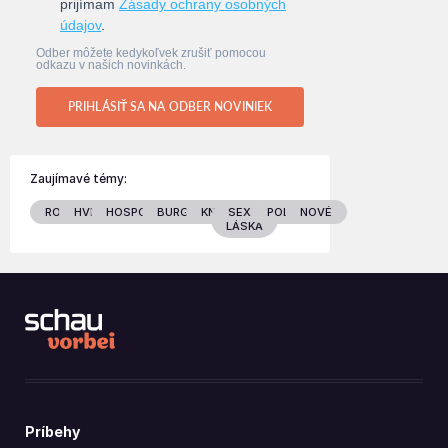
prijímam
Zásady ochrany osobných
údajov
.
Odber môžete kedykoľvek zrušiť pomocou
odkazu v našich novinkách.
PRIHLÁSIŤ SA NA ODBER NOVINIEK
Zaujímavé témy:
RODINA
HVIEZDY
HOSPODÁRSTVO
BURGENLAND
KNIHY
SEX &
POLITIKA
NOVÉ
LÁSKA
Príbehy