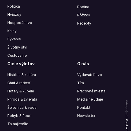
Politika
Rodina
Hviezdy
Pôžitok
Hospodárstvo
Recepty
Knihy
Bývanie
Životný štýl
Cestovanie
Ciele výletov
O nás
História & kultúra
Vydavateľstvo
Chuť & radosť
Tím
Hotely & kúpele
Pracovné miesta
Príroda & zvieratá
Mediálne údaje
Webový vývoj od
Železnica & voda
Kontakt
Pohyb & šport
Newsletter
Cloudcompany
To najlepšie