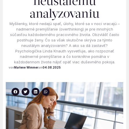
neustálemu
analyzovaniu
Myšlienky, ktoré nedajú spať, úlohy, ktoré sa v noci vracajú –
nadmerné premýšľanie (overthinking) je pre mnohých
súčasťou každodenného pracovného života. Obzvlášť často
postihuje ženy. Čo sa však skutočne skrýva za týmto
neustálym analyzovaním? A ako sa dá zastaviť?
Psychologička Linda Knauth vysvetľuje, ako rozpoznať
nadmerné premýšľanie a čo konkrétne pomáha v
každodennom živote nájsť opäť viac duševného pokoja.
Marlene Wimmer
04.08.2025