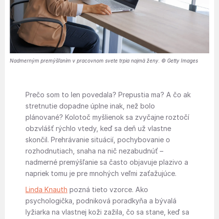
Nadmerným premýšľaním v pracovnom svete trpia najmä ženy. © Getty Images
Prečo som to len povedala? Prepustia ma? A čo ak
stretnutie dopadne úplne inak, než bolo
plánované? Kolotoč myšlienok sa zvyčajne roztočí
obzvlášť rýchlo vtedy, keď sa deň už vlastne
skončil. Prehrávanie situácií, pochybovanie o
rozhodnutiach, snaha na nič nezabudnúť –
nadmerné premýšľanie sa často objavuje plazivo a
napriek tomu je pre mnohých veľmi zaťažujúce.
Linda Knauth
pozná tieto vzorce. Ako
psychologička, podniková poradkyňa a bývalá
lyžiarka na vlastnej koži zažila, čo sa stane, keď sa