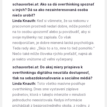
schauvorbei.at: Ako sa dá overthinking spoznať
u iných? Dá sa ako nezainteresovaná osoba
niečo urobiť?
Linda Knauth:
Keď si všimnete, že sa niekomu v
pracovnom prostredí nedarí dobre, môže pomôcť
na to osobu upozorniť alebo ju povzbudiť, aby si
svoje myšlienky raz zapísala. Čo však
neodporúčam, je dobre mienená laická psychológia.
Teda rady ako: „Skús to a to, mne to tiež pomohlo.“
Niečo také môže človeka rýchlo preťažiť, najmä ak
je niekto vnútorne už veľmi vyčerpaný.
schauvorbei.at: Do akej miery prispieva k
overthinkingu digitálna neustála dostupnosť,
tlak na sebazdokonaľovanie a sociálne médiá?
Linda Knauth:
Toto všetko masívne posilňuje
overthinking. Dnes sme vystavení záplave
podnetov, ktorá v takejto intenzite v minulosti
jednoducho neexistovala. Kedysi informácie
prichádzali z bezprostredného okolia, z rodiny, z