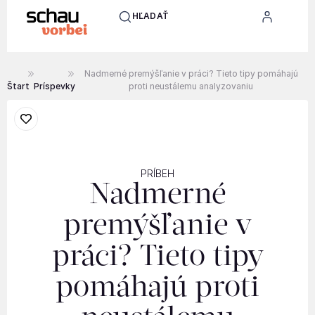
HĽADAŤ
Nadmerné premýšľanie v práci? Tieto tipy pomáhajú
Štart
Príspevky
proti neustálemu analyzovaniu
PRÍBEH
Nadmerné
premýšľanie v
práci? Tieto tipy
pomáhajú proti