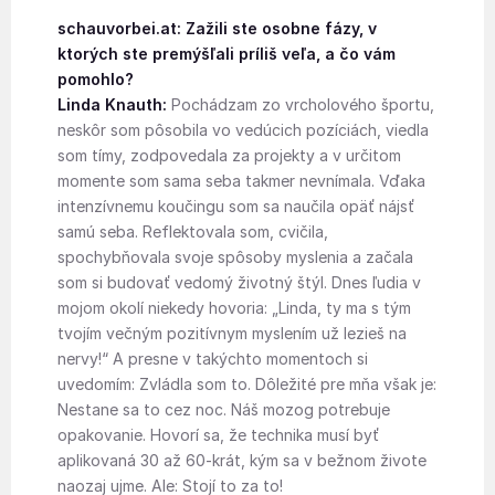
schauvorbei.at: Zažili ste osobne fázy, v
ktorých ste premýšľali príliš veľa, a čo vám
pomohlo?
Linda Knauth:
Pochádzam zo vrcholového športu,
neskôr som pôsobila vo vedúcich pozíciách, viedla
som tímy, zodpovedala za projekty a v určitom
momente som sama seba takmer nevnímala. Vďaka
intenzívnemu koučingu som sa naučila opäť nájsť
samú seba. Reflektovala som, cvičila,
spochybňovala svoje spôsoby myslenia a začala
som si budovať vedomý životný štýl. Dnes ľudia v
mojom okolí niekedy hovoria: „Linda, ty ma s tým
tvojím večným pozitívnym myslením už lezieš na
nervy!“ A presne v takýchto momentoch si
uvedomím: Zvládla som to. Dôležité pre mňa však je:
Nestane sa to cez noc. Náš mozog potrebuje
opakovanie. Hovorí sa, že technika musí byť
aplikovaná 30 až 60-krát, kým sa v bežnom živote
naozaj ujme. Ale: Stojí to za to!