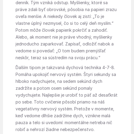
denník. Tým vzniká odstup. Myšlienky, ktoré sa
práve zdali byť obrovské, pôsobia na papieri zrazu
oveľa menšie. A niekedy človek aj zistí: „To je
vlastne úplný nezmysel, čo si to celý deň myslím.“
Potom môže človek papierik pokrčiť a zahodiť.
Alebo, ak moment nie je práve vhodný, myšlienky
jednoducho zaparkovať. Zapísať, odložiť nabok a
vedome si povedať: „O tom budem premýšľať
neskôr, teraz sa sústredím na svoju prácu.“
Ďalším tipom je takzvaná dychová technika 4-7-8.
Pomáha upokojiť nervový systém. Štyri sekundy sa
hlboko nadychujete, na sedem sekúnd dych
zadržíte a potom osem sekúnd pomaly
vydychujete. Najlepšie je urobiť to päť až desaťkrát
po sebe. Toto cvičenie pôsobí priamo na náš
vegetatívny nervový systém. Pretože v momente,
keď vedome dlhšie zadržíme dych, vznikne malá
pauza a telo si uvedomí: momentálne netreba nič
robiť a nehrozí žiadne nebezpečenstvo.