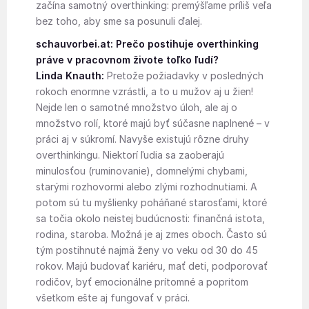
začína samotný overthinking: premýšľame príliš veľa
bez toho, aby sme sa posunuli ďalej.
schauvorbei.at: Prečo postihuje overthinking
práve v pracovnom živote toľko ľudí?
Linda Knauth:
Pretože požiadavky v posledných
rokoch enormne vzrástli, a to u mužov aj u žien!
Nejde len o samotné množstvo úloh, ale aj o
množstvo rolí, ktoré majú byť súčasne naplnené – v
práci aj v súkromí. Navyše existujú rôzne druhy
overthinkingu. Niektorí ľudia sa zaoberajú
minulosťou (ruminovanie), domnelými chybami,
starými rozhovormi alebo zlými rozhodnutiami. A
potom sú tu myšlienky poháňané starosťami, ktoré
sa točia okolo neistej budúcnosti: finančná istota,
rodina, staroba. Možná je aj zmes oboch. Často sú
tým postihnuté najmä ženy vo veku od 30 do 45
rokov. Majú budovať kariéru, mať deti, podporovať
rodičov, byť emocionálne prítomné a popritom
všetkom ešte aj fungovať v práci.