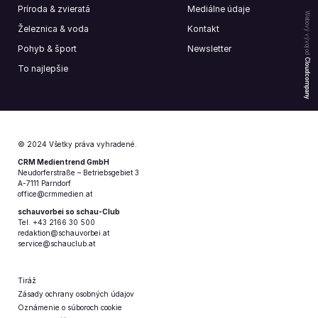
Príroda & zvieratá
Mediálne údaje
Webový vývoj od
Železnica & voda
Kontakt
Pohyb & šport
Newsletter
Cloudcompany
To najlepšie
© 2024 Všetky práva vyhradené.
CRM Medientrend GmbH
Neudorferstraße – Betriebsgebiet 3
A-7111 Parndorf
office@crmmedien.at
schauvorbei so schau-Club
Tel. +43 2166 30 500
redaktion@schauvorbei.at
service@schauclub.at
Tiráž
Zásady ochrany osobných údajov
Oznámenie o súboroch cookie