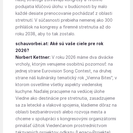
podujatia kľúčovú úlohu: v budúcnosti by malo
každé desiate prenocovanie pochádzať z oblasti
stretnutí. V súčasnosti prebieha nemenej ako 300
prihlášok na kongresy a firemné stretnutia až do
roku 2038, aby to tak zostalo.
schauvorbei.at: Aké sú vaše ciele pre rok
2026?
Norbert Kettner:
V roku 2026 máme dva divácke
vrcholy, ktorým venujeme osobitnú pozornosť: na
jednej strane Eurovision Song Contest, na druhej
strane náš kulinársky tematický rok „Vienna Bites“, v
ktorom osvetlíme všetky aspekty viedenskej
kuchyne. Naďalej pracujeme na vedúcej úlohe
Viedne ako destinácie pre stretnutia, zasadzujeme
sa za letecké a vlakové spojenia, kladieme dôraz na
oblasti bezbariérovosti alebo rozvoja mesta a
chceme v spolupráci s kongresovými organizátormi
prinášať úžitok Viedenčanom prostredníctvom
takzvaných projektov odkazu (Legacy-Projekte).