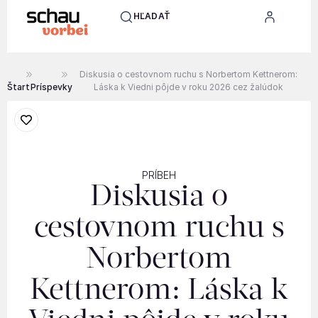
HĽADAŤ
Diskusia o cestovnom ruchu s Norbertom Kettnerom:
Štart
Príspevky
Láska k Viedni pôjde v roku 2026 cez žalúdok
PRÍBEH
Diskusia o
cestovnom ruchu s
Norbertom
Kettnerom: Láska k