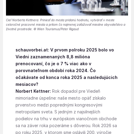
Cieľ Norberta Kettnera: Priniesť do mesta pridanú hodnotu, vytvárať v meste
celoročné pracovné miesta a pritom čo najmenej zaťažovať miestne obyvateľstvo a
životné prostredie. © Wien Tourismus/Peter Rigaud
schauvorbei.at: V prvom polroku 2025 bolo vo
Viedni zaznamenaných 8,8 milióna
prenocovaní, čo je o 7 % viac ako v
porovnateľnom období roka 2024. Čo
očakávate od konca roka 2025 a nasledujúcich
mesiacov?
Norbert Kettner:
Rok dopadol pre Viedeň
mimoriadne úspešne: naše mesto opäť získalo
prvenstvo medzi poprednými kongresovými
metropolami sveta. S jedným z najsilnejších
podielov na trhu v európskom vianočnom obchode
sa na záver roka pozeráme s dôverou. Rok 2026 sa
po roku 2025, v ktorom sme oslávili 200. výročie