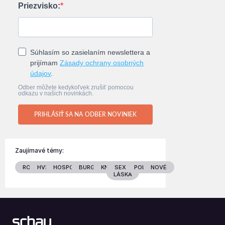
Priezvisko:
Súhlasím so zasielaním newslettera a
prijímam
Zásady ochrany osobných
údajov
.
Odber môžete kedykoľvek zrušiť pomocou
odkazu v našich novinkách.
PRIHLÁSIŤ SA NA ODBER NOVINIEK
Zaujímavé témy:
RODINA
HVIEZDY
HOSPODÁRSTVO
BURGENLAND
KNIHY
SEX &
POLITIKA
NOVÉ
LÁSKA