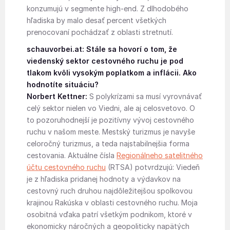
konzumujú v segmente high-end. Z dlhodobého
hľadiska by malo desať percent všetkých
prenocovaní pochádzať z oblasti stretnutí.
schauvorbei.at: Stále sa hovorí o tom, že
viedenský sektor cestovného ruchu je pod
tlakom kvôli vysokým poplatkom a inflácii. Ako
hodnotíte situáciu?
Norbert Kettner:
S polykrízami sa musí vyrovnávať
celý sektor nielen vo Viedni, ale aj celosvetovo. O
to pozoruhodnejší je pozitívny vývoj cestovného
ruchu v našom meste. Mestský turizmus je navyše
celoročný turizmus, a teda najstabilnejšia forma
cestovania. Aktuálne čísla
Regionálneho satelitného
účtu cestovného ruchu
(RTSA) potvrdzujú: Viedeň
je z hľadiska pridanej hodnoty a výdavkov na
cestovný ruch druhou najdôležitejšou spolkovou
krajinou Rakúska v oblasti cestovného ruchu. Moja
osobitná vďaka patrí všetkým podnikom, ktoré v
ekonomicky náročných a geopoliticky napätých