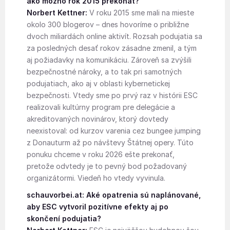
ako možno rok 2015 prekonať?
Norbert Kettner:
V roku 2015 sme mali na mieste
okolo 300 blogerov – dnes hovoríme o približne
dvoch miliardách online aktivít. Rozsah podujatia sa
za posledných desať rokov zásadne zmenil, a tým
aj požiadavky na komunikáciu. Zároveň sa zvýšili
bezpečnostné nároky, a to tak pri samotných
podujatiach, ako aj v oblasti kybernetickej
bezpečnosti. Vtedy sme po prvý raz v histórii ESC
realizovali kultúrny program pre delegácie a
akreditovaných novinárov, ktorý dovtedy
neexistoval: od kurzov varenia cez bungee jumping
z Donauturm až po návštevy Štátnej opery. Túto
ponuku chceme v roku 2026 ešte prekonať,
pretože odvtedy je to pevný bod požadovaný
organizátormi. Viedeň ho vtedy vyvinula.
schauvorbei.at: Aké opatrenia sú naplánované,
aby ESC vytvoril pozitívne efekty aj po
skončení podujatia?