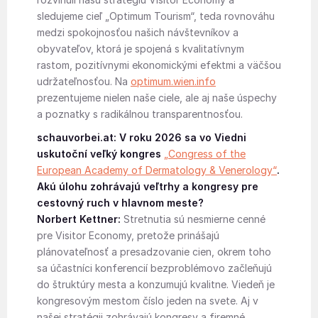
sledujeme cieľ „Optimum Tourism“, teda rovnováhu
medzi spokojnosťou našich návštevníkov a
obyvateľov, ktorá je spojená s kvalitatívnym
rastom, pozitívnymi ekonomickými efektmi a väčšou
udržateľnosťou. Na
optimum.wien.info
prezentujeme nielen naše ciele, ale aj naše úspechy
a poznatky s radikálnou transparentnosťou.
schauvorbei.at: V roku 2026 sa vo Viedni
uskutoční veľký kongres
„Congress of the
European Academy of Dermatology & Venerology“
.
Akú úlohu zohrávajú veľtrhy a kongresy pre
cestovný ruch v hlavnom meste?
Norbert Kettner:
Stretnutia sú nesmierne cenné
pre Visitor Economy, pretože prinášajú
plánovateľnosť a presadzovanie cien, okrem toho
sa účastníci konferencií bezproblémovo začleňujú
do štruktúry mesta a konzumujú kvalitne. Viedeň je
kongresovým mestom číslo jeden na svete. Aj v
našej stratégii zohrávajú kongresy a firemné