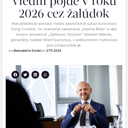
Viedni pôjde v roku
2026 cez žalúdok
Aké príležitosti ponúka Viedni pesničková súťaž Eurovision
Song Contest, čo znamená zameranie „Vienna Bites“ a ako
možno dosiahnuť „Optimum Tourism“: Norbert Kettner,
generálny riaditeľ WienTourismus, v exkluzívnom rozhovore
pre schauvorbei.at.
Bernadette Strobl
27.11.2025