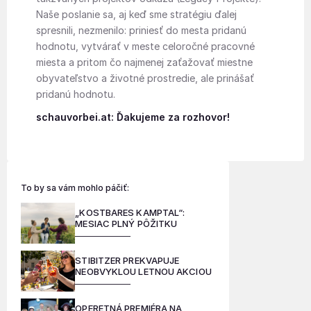
Naše poslanie sa, aj keď sme stratégiu ďalej
spresnili, nezmenilo: priniesť do mesta pridanú
hodnotu, vytvárať v meste celoročné pracovné
miesta a pritom čo najmenej zaťažovať miestne
obyvateľstvo a životné prostredie, ale prinášať
pridanú hodnotu.
schauvorbei.at: Ďakujeme za rozhovor!
To by sa vám mohlo páčiť:
„KOSTBARES KAMPTAL“:
MESIAC PLNÝ PÔŽITKU
STIBITZER PREKVAPUJE
NEOBVYKLOU LETNOU AKCIOU
OPERETNÁ PREMIÉRA NA