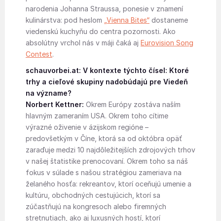
narodenia Johanna Straussa, ponesie v znamení
kulinárstva: pod heslom
„Vienna Bites“
dostaneme
viedenskú kuchyňu do centra pozornosti. Ako
absolútny vrchol nás v máji čaká aj
Eurovision Song
Contest
.
schauvorbei.at: V kontexte týchto čísel: Ktoré
trhy a cieľové skupiny nadobúdajú pre Viedeň
na význame?
Norbert Kettner:
Okrem Európy zostáva naším
hlavným zameraním USA. Okrem toho cítime
výrazné oživenie v ázijskom regióne –
predovšetkým v Číne, ktorá sa od októbra opäť
zaraďuje medzi 10 najdôležitejších zdrojových trhov
v našej štatistike prenocovaní. Okrem toho sa náš
fokus v súlade s našou stratégiou zameriava na
želaného hosťa: rekreantov, ktorí oceňujú umenie a
kultúru, obchodných cestujúcich, ktorí sa
zúčastňujú na kongresoch alebo firemných
stretnutiach, ako aj luxusných hostí, ktorí