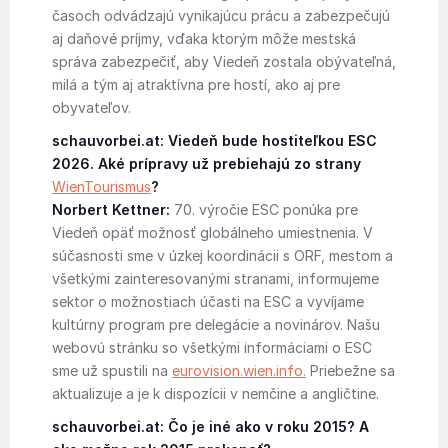
časoch odvádzajú vynikajúcu prácu a zabezpečujú
aj daňové príjmy, vďaka ktorým môže mestská
správa zabezpečiť, aby Viedeň zostala obývateľná,
milá a tým aj atraktívna pre hostí, ako aj pre
obyvateľov.
schauvorbei.at: Viedeň bude hostiteľkou ESC
2026. Aké prípravy už prebiehajú zo strany
WienTourismus
?
Norbert Kettner:
70. výročie ESC ponúka pre
Viedeň opäť možnosť globálneho umiestnenia. V
súčasnosti sme v úzkej koordinácii s ORF, mestom a
všetkými zainteresovanými stranami, informujeme
sektor o možnostiach účasti na ESC a vyvíjame
kultúrny program pre delegácie a novinárov. Našu
webovú stránku so všetkými informáciami o ESC
sme už spustili na
eurovision.wien.info.
Priebežne sa
aktualizuje a je k dispozícii v nemčine a angličtine.
schauvorbei.at: Čo je iné ako v roku 2015? A