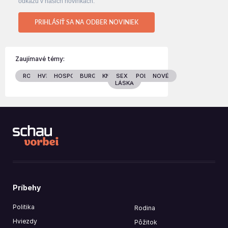
odkazu v našich novinkách.
PRIHLÁSIŤ SA NA ODBER NOVINIEK
Zaujímavé témy:
RODINA
HVIEZDY
HOSPODÁRSTVO
BURGENLAND
KNIHY
SEX &
POLITIKA
NOVÉ
LÁSKA
Príbehy
Politika
Rodina
Hviezdy
Pôžitok