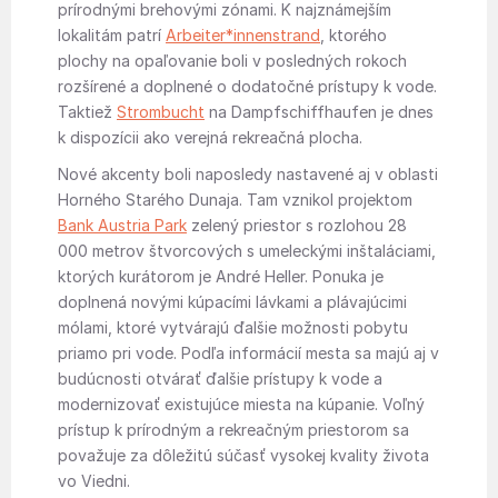
prírodnými brehovými zónami. K najznámejším
lokalitám patrí
Arbeiter*innenstrand
, ktorého
plochy na opaľovanie boli v posledných rokoch
rozšírené a doplnené o dodatočné prístupy k vode.
Taktiež
Strombucht
na Dampfschiffhaufen je dnes
k dispozícii ako verejná rekreačná plocha.
Nové akcenty boli naposledy nastavené aj v oblasti
Horného Starého Dunaja. Tam vznikol projektom
Bank Austria Park
zelený priestor s rozlohou 28
000 metrov štvorcových s umeleckými inštaláciami,
ktorých kurátorom je André Heller. Ponuka je
doplnená novými kúpacími lávkami a plávajúcimi
mólami, ktoré vytvárajú ďalšie možnosti pobytu
priamo pri vode. Podľa informácií mesta sa majú aj v
budúcnosti otvárať ďalšie prístupy k vode a
modernizovať existujúce miesta na kúpanie. Voľný
prístup k prírodným a rekreačným priestorom sa
považuje za dôležitú súčasť vysokej kvality života
vo Viedni.