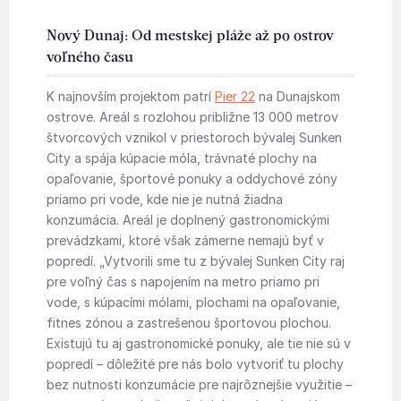
Nový Dunaj: Od mestskej pláže až po ostrov
voľného času
K najnovším projektom patrí
Pier 22
na Dunajskom
ostrove. Areál s rozlohou približne 13 000 metrov
štvorcových vznikol v priestoroch bývalej Sunken
City a spája kúpacie móla, trávnaté plochy na
opaľovanie, športové ponuky a oddychové zóny
priamo pri vode, kde nie je nutná žiadna
konzumácia. Areál je doplnený gastronomickými
prevádzkami, ktoré však zámerne nemajú byť v
popredí. „Vytvorili sme tu z bývalej Sunken City raj
pre voľný čas s napojením na metro priamo pri
vode, s kúpacími mólami, plochami na opaľovanie,
fitnes zónou a zastrešenou športovou plochou.
Existujú tu aj gastronomické ponuky, ale tie nie sú v
popredí – dôležité pre nás bolo vytvoriť tu plochy
bez nutnosti konzumácie pre najrôznejšie využitie –