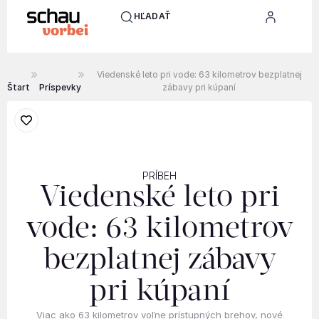
HĽADAŤ
Viedenské leto pri vode: 63 kilometrov bezplatnej
Štart
Príspevky
zábavy pri kúpaní
PRÍBEH
Viedenské leto pri
vode: 63 kilometrov
bezplatnej zábavy
pri kúpaní
Viac ako 63 kilometrov voľne prístupných brehov, nové