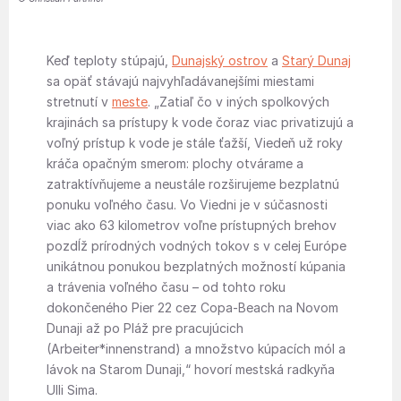
Keď teploty stúpajú,
Dunajský ostrov
a
Starý Dunaj
sa opäť stávajú najvyhľadávanejšími miestami
stretnutí v
meste
. „Zatiaľ čo v iných spolkových
krajinách sa prístupy k vode čoraz viac privatizujú a
voľný prístup k vode je stále ťažší, Viedeň už roky
kráča opačným smerom: plochy otvárame a
zatraktívňujeme a neustále rozširujeme bezplatnú
ponuku voľného času. Vo Viedni je v súčasnosti
viac ako 63 kilometrov voľne prístupných brehov
pozdĺž prírodných vodných tokov s v celej Európe
unikátnou ponukou bezplatných možností kúpania
a trávenia voľného času – od tohto roku
dokončeného Pier 22 cez Copa-Beach na Novom
Dunaji až po Pláž pre pracujúcich
(Arbeiter*innenstrand) a množstvo kúpacích mól a
lávok na Starom Dunaji,“ hovorí mestská radkyňa
Ulli Sima.