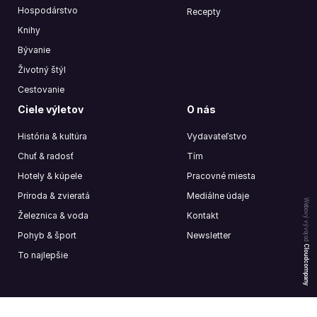
Hospodárstvo
Recepty
Knihy
Bývanie
Životný štýl
Cestovanie
Ciele výletov
O nás
História & kultúra
Vydavateľstvo
Chuť & radosť
Tím
Hotely & kúpele
Pracovné miesta
Príroda & zvieratá
Mediálne údaje
Webový vývoj od
Železnica & voda
Kontakt
Pohyb & šport
Newsletter
Cloudcompany
To najlepšie