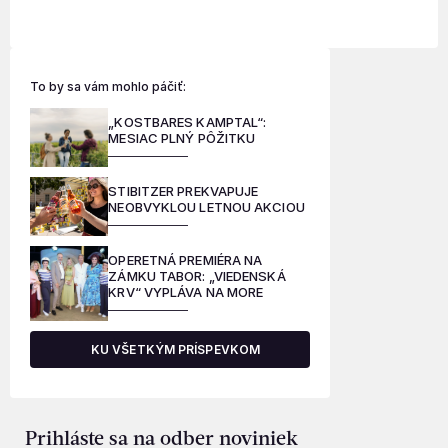
To by sa vám mohlo páčiť:
„KOSTBARES KAMPTAL“:
MESIAC PLNÝ PÔŽITKU
STIBITZER PREKVAPUJE
NEOBVYKLOU LETNOU AKCIOU
OPERETNÁ PREMIÉRA NA
ZÁMKU TABOR: „VIEDENSKÁ
KRV“ VYPLÁVA NA MORE
KU VŠETKÝM PRÍSPEVKOM
Prihláste sa na odber noviniek