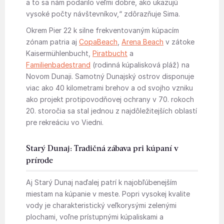
a to sa nám podarilo veľmi dobre, ako ukazujú
vysoké počty návštevníkov,“ zdôrazňuje Sima.
Okrem Pier 22 k silne frekventovaným kúpacím
zónam patria aj
CopaBeach
,
Arena Beach
v zátoke
Kaisermühlenbucht,
Piratbucht
a
Familienbadestrand
(rodinná kúpalisková pláž) na
Novom Dunaji. Samotný Dunajský ostrov disponuje
viac ako 40 kilometrami brehov a od svojho vzniku
ako projekt protipovodňovej ochrany v 70. rokoch
20. storočia sa stal jednou z najdôležitejších oblastí
pre rekreáciu vo Viedni.
Starý Dunaj: Tradičná zábava pri kúpaní v
prírode
Aj Starý Dunaj naďalej patrí k najobľúbenejším
miestam na kúpanie v meste. Popri vysokej kvalite
vody je charakteristický veľkorysými zelenými
plochami, voľne prístupnými kúpaliskami a