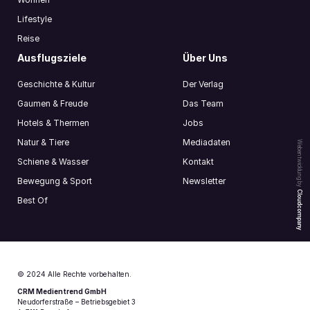
Lifestyle
Reise
Ausflugsziele
Über Uns
Geschichte & Kultur
Der Verlag
Gaumen & Freude
Das Team
Hotels & Thermen
Jobs
Natur & Tiere
Mediadaten
Webentwicklung by
Schiene & Wasser
Kontakt
Bewegung & Sport
Newsletter
Cloudcompany
Best Of
© 2024 Alle Rechte vorbehalten.
CRM Medientrend GmbH
Neudorferstraße – Betriebsgebiet 3