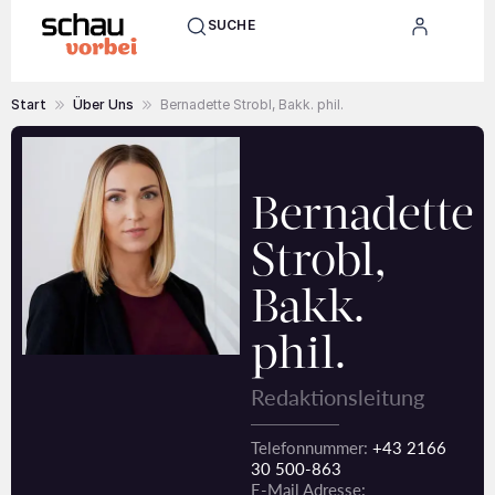
SUCHE
Start
Über Uns
Bernadette Strobl, Bakk. phil.
Bernadette
Strobl,
Bakk.
phil.
Redaktionsleitung
Telefonnummer:
+43 2166
30 500-863
E-Mail Adresse: