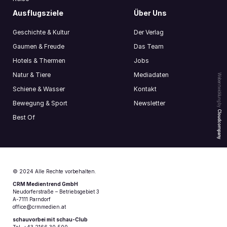
Ausflugsziele
Über Uns
Geschichte & Kultur
Der Verlag
Gaumen & Freude
Das Team
Hotels & Thermen
Jobs
Natur & Tiere
Mediadaten
Webentwicklung by
Schiene & Wasser
Kontakt
Bewegung & Sport
Newsletter
Cloudcompany
Best Of
© 2024 Alle Rechte vorbehalten.
CRM Medientrend GmbH
Neudorferstraße – Betriebsgebiet 3
A-7111 Parndorf
office@crmmedien.at
schauvorbei mit schau-Club