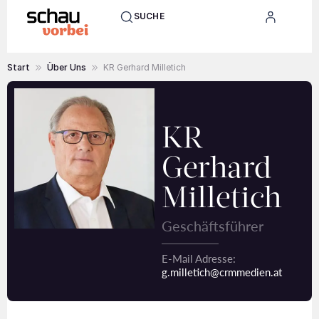
SUCHE
Start
Über Uns
KR Gerhard Milletich
KR
Gerhard
Milletich
Geschäftsführer
E-Mail Adresse:
g.milletich@crmmedien.at