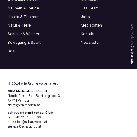
Gaumen & Freude
Das Team
Hotels & Thermen
Jobs
Natur & Tiere
Mediadaten
Webentwicklung by
Schiene & Wasser
Kontakt
Bewegung & Sport
Newsletter
Cloudcompany
Best Of
© 2024 Alle Rechte vorbehalten.
CRM Medientrend GmbH
Neudorferstraße – Betriebsgebiet 3
A-7111 Parndorf
office@crmmedien.at
schauvorbei mit schau-Club
Tel. +43 2166 30 500
redaktion@schauvorbei.at
service@schauclub.at