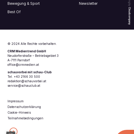
Bewegung & Sport
Newsletter
Cloudcompany
Best Of
© 2024 Alle Rechte vorbehalten.
CRM Medientrend GmbH
Neudorferstraße – Betriebsgebiet 3
A-7111 Parndorf
office@crmmedien.at
schauvorbei mit schau-Club
Tel. +43 2166 30 500
redaktion@schauvorbei.at
service@schauclub.at
Impressum
Datenschutzerklärung
Cookie-Hinweis
Teilnahmebedingungen