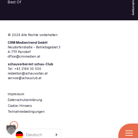
Cloudcompany
Best Of
© 2024 Alle Rechte vorbehalten.
CRM Medientrend GmbH
Neudorferstraße – Betriebsgebiet 3
A-7111 Parndorf
office@crmmedien.at
schauvorbei mit schau-Club
Tel. +43 2166 30 500
redaktion@schauvorbei.at
service@schauclub.at
Impressum
Datenschutzerklärung
Cookie-Hinweis
Teilnahmebedingungen
Deutsch