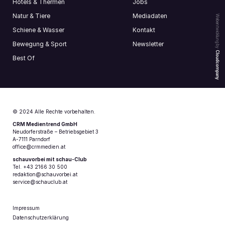
Hotels & Thermen
Jobs
Natur & Tiere
Mediadaten
Webentwicklung by
Schiene & Wasser
Kontakt
Bewegung & Sport
Newsletter
Cloudcompany
Best Of
© 2024 Alle Rechte vorbehalten.
CRM Medientrend GmbH
Neudorferstraße – Betriebsgebiet 3
A-7111 Parndorf
office@crmmedien.at
schauvorbei mit schau-Club
Tel. +43 2166 30 500
redaktion@schauvorbei.at
service@schauclub.at
Impressum
Datenschutzerklärung