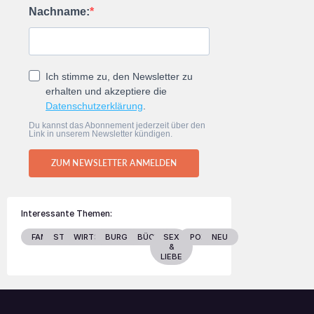
Nachname:
Ich stimme zu, den Newsletter zu
erhalten und akzeptiere die
Datenschutzerklärung
.
Du kannst das Abonnement jederzeit über den
Link in unserem Newsletter kündigen.
ZUM NEWSLETTER ANMELDEN
Interessante Themen:
FAMILIE
STARS
WIRTSCHAFT
BURGENLAND
BÜCHER
SEX
POLITIK
NEU
&
LIEBE