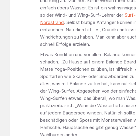
und ruhig an. Man hört keine Wellen mehr schl
einfach übers Wasser. Es ist ein wahnsinniges
so der Wind- und Wing-Surf-Lehrer der
Surf-
Nordstrand
. Selbst blutige Anfänger können i
eintauchen. Natürlich hilft es, Grundkenntniss
Windrichtungen zu haben. Man kann aber auch 
schnell Erfolge erzielen.
Etwas Kondition und vor allem Balance können 
schaden. „Zu Hause auf einem Balance Board
Matte Yoga-Positionen zu üben, ist hilfreich.
Sportarten wie Skate- oder Snowboarden zu p
alles, was mit Balance zu tun hat, kann nützlich
der Wing-Surfer. Abgesehen von der einfache
Wing-Surfen etwas, das überall, wo man Wass
praktizierbar ist. „Wenn die Wassertiefe ausr
auf jedem Baggersee wingen. Natürlich sollte
beschädigen oder Spots mit Monsterwellen w
Haifische. Hauptsache es gibt genug Wasser“,
Wahlburgenländer.