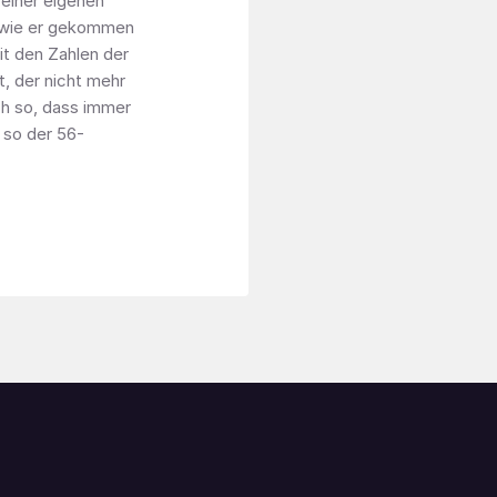
 einer eigenen
o wie er gekommen
mit den Zahlen der
t, der nicht mehr
ch so, dass immer
 so der 56-