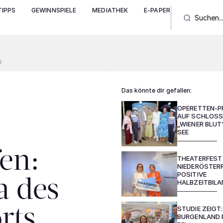
IPPS
GEWINNSPIELE
MEDIATHEK
E-PAPER
s
Das könnte dir gefallen:
OPERETTEN-P
AUF SCHLOSS
„WIENER BLUT
SEE
en:
THEATERFEST
NIEDERÖSTERR
POSITIVE
a des
HALBZEITBIL
STUDIE ZEIGT:
rts
BURGENLAND 