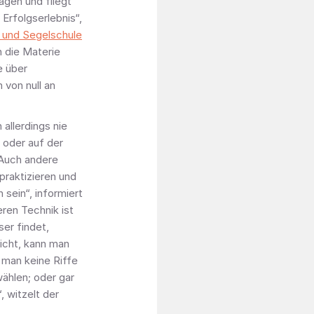
agen und fliegt
 Erfolgserlebnis“,
 und Segelschule
n die Materie
e über
von null an
allerdings nie
 oder auf der
 Auch andere
raktizieren und
 sein“, informiert
ren Technik ist
er findet,
eicht, kann man
 man keine Riffe
ählen; oder gar
 witzelt der