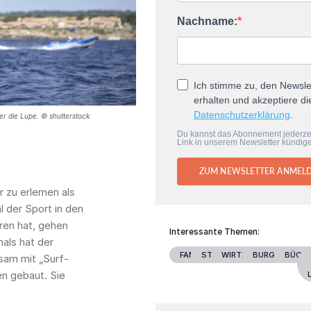
Nachname:
Ich stimme zu, den Newsle
erhalten und akzeptiere di
Datenschutzerklärung
.
er die Lupe. © shutterstock
Du kannst das Abonnement jederze
Link in unserem Newsletter kündig
ZUM NEWSLETTER ANMEL
 zu erlernen als
 der Sport in den
ren hat, gehen
Interessante Themen:
als hat der
FAMILIE
STARS
WIRTSCHAFT
BURGENLAND
BÜCH
sam mit „Surf-
en gebaut. Sie