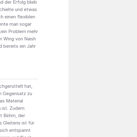
d der Erfolg blieb
chielte und etwas
h einen flexiblen
nnte man sogar
kein Problem mehr
er Wing von Naish
 bereits ein Jahr
chgerüttelt hat,
im Gegensatz zu
as Material
g ist. Zudem
rt Böhm, der
Gleitens ist für
 sich entspannt