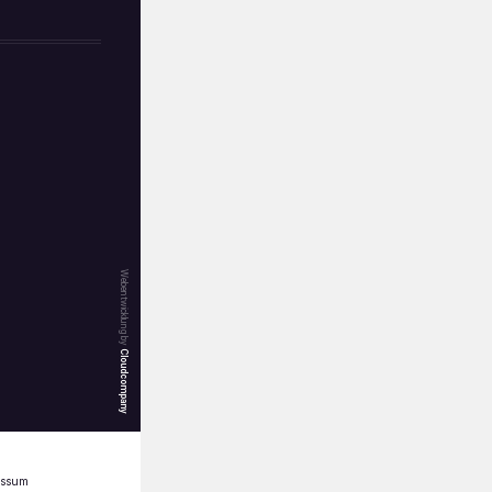
Webentwicklung by
Cloudcompany
essum