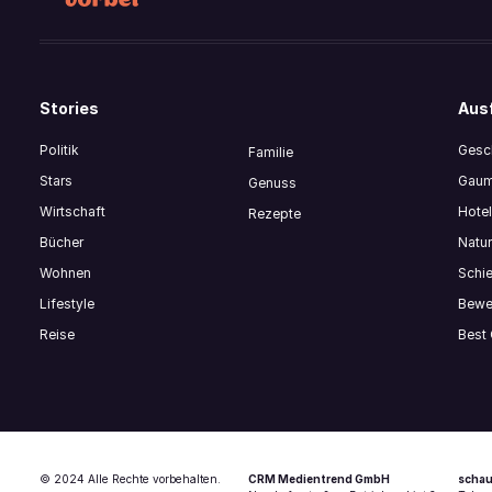
Stories
Ausf
Politik
Gesch
Familie
Stars
Gaum
Genuss
Wirtschaft
Hote
Rezepte
Bücher
Natur
Wohnen
Schi
Lifestyle
Bewe
Reise
Best
© 2024 Alle Rechte vorbehalten.
CRM Medientrend GmbH
schau