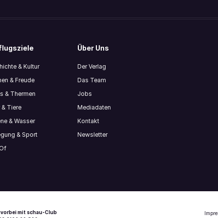
lugsziele
Über Uns
ichte & Kultur
Der Verlag
en & Freude
Das Team
ls & Thermen
Jobs
 & Tiere
Mediadaten
ene & Wasser
Kontakt
gung & Sport
Newsletter
 Of
vorbei mit schau-Club
Impr