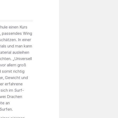
hule einen Kurs
n, passendes Wing
schätzen. In einer
rials und man kann
aterial ausleihen
chten. „Universell
 vor allem groß
somit richtig
ge, Gewicht und
der erfahrene
sich im Surf-
zwei Drachen
ite an
Surfen.