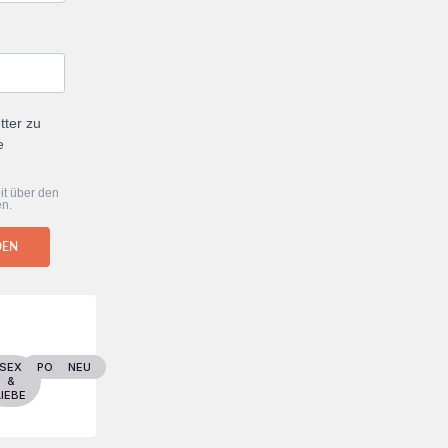
tter zu
e
it über den
en.
DEN
ER
SEX
POLITIK
NEU
&
LIEBE