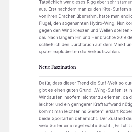
Tatsächlich war dieses Rigg aber sehr starr un
aus. Erst nachdem man zu den Kite-Surfern s
von ihren Drachen übernahm, hatte man endlic
Flügel, den sogenannten Hydro-Wing. Nun ko
gegen den Wind kreuzen und Wellen stellten 
dar. Nach langem Hin und Her brachte 2019 d
schließlich den Durchbruch auf dem Markt und
später explodierten die Verkaufszahlen.
Neue Faszination
Dafür, dass dieser Trend die Surf-Welt so dur
gibt es einen guten Grund. „Wing-Surfen ist 
Windsurfen insofern leichter zu erlernen, da d
leichter und ein geringerer Kraftaufwand nöti
kommt man leichter ins Gleiten“, erklärt Robe
beide Sportarten beherrscht. Der Zustand des 
viele Surfer eine regelrechte Sucht. „Es fühlt