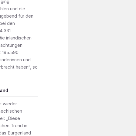
ging
hlen und die
ggebend für den
 bei den
4.331
ie inländischen
rnachtungen
t 195.590
länderinnen und
rbracht haben“, so
land
e wieder
hechischen
el: „Diese
schen Trend in
 das Burgenland