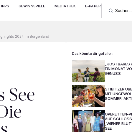
IPPS
GEWINNSPIELE
MEDIATHEK
E-PAPER
ighlights 2024 im Burgenland
Das könnte dir gefallen:
„KOSTBARES 
EIN MONAT VO
GENUSS
STIBITZER Ü
s See
MIT UNGEWÖH
SOMMER-AKT
Die
OPERETTEN-P
AUF SCHLOSS
„WIENER BLUT
s-
SEE