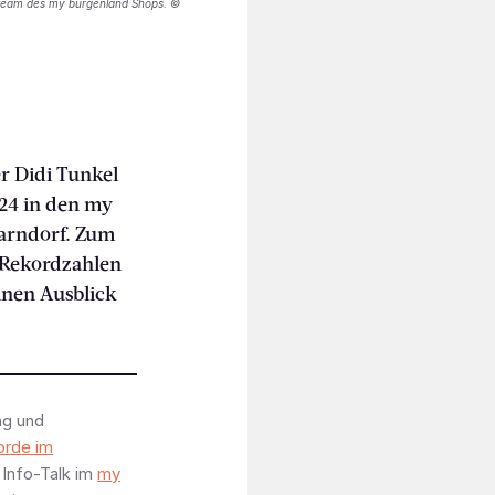
gsteam des my burgenland Shops. ©
r Didi Tunkel
24 in den my
arndorf. Zum
e Rekordzahlen
inen Ausblick
ng und
orde im
 Info-Talk im
my