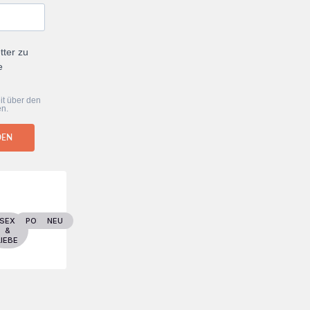
tter zu
e
it über den
en.
DEN
ER
SEX
POLITIK
NEU
&
LIEBE