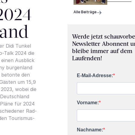
2024
Alle Beiträge
land
Werde jetzt schauvorbe
Newsletter Abonnent 
r Didi Tunkel
bleibe immer auf dem
o-Talk 2024 die
Laufenden!
einen Ausblick
 my burgenland
r betonte den
E-Mail-Adresse:
 Gästen um 15,9
2023, wobei die
 Deutschland
Vorname:
 Pläne für 2024
rschiedener Rad-
den Tourismus-
Nachname: