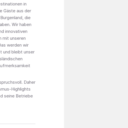
stinationen in
le Gäste aus der
Burgenland, die
haben. Wir haben
nd innovativen
 mit unseren
Das werden wir
st und bleibt unser
sländischen
 Aufmerksamkeit
spruchsvoll. Daher
ismus-Highlights
nd seine Betriebe