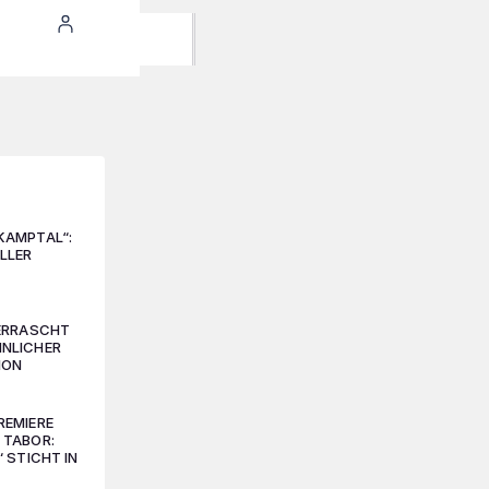
KAMPTAL“:
LLER
BERRASCHT
NLICHER
ION
REMIERE
 TABOR:
“ STICHT IN