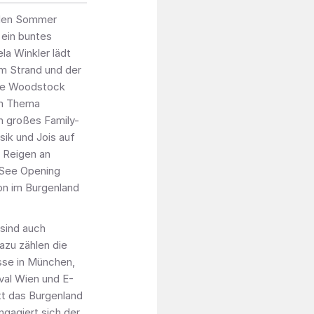
d den Sommer
 ein buntes
la Winkler lädt
m Strand und der
 die Woodstock
em Thema
in großes Family-
sik und Jois auf
n Reigen an
 See Opening
on im Burgenland
sind auch
zu zählen die
se in München,
val Wien und E-
tt das Burgenland
ngagiert sich der