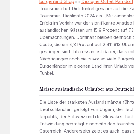
burgenland Shop
im
Designer Outlet Parndorf
Tourismuschef Didi Tunkel genauer auf die Za
Tourismus-Highlights 2024 ein. „Mit ausschla
Erfolg im Vorjahr war der signifikante Anstieg
ausländischen Gästen um 15,9 Prozent auf 73
Übernachtungen. Dominant bleiben dennoch d
Gäste, die um 4,8 Prozent auf 2.411.913 Übe
gestiegen sind. Interessant ist dabei, dass mi
Nächtigungen noch nie zuvor so viele Burgen
Burgenländer im eigenen Land ihren Urlaub ve
Tunkel.
Meiste ausländische Urlauber aus Deutsch
Die Liste der stärksten Auslandsmärkte führt
Deutschland an, gefolgt von Ungarn, der Tsc
Republik, der Schweiz und der Slowakei. Tunk
Entwicklung bestätigt einerseits den touristi
Österreich. Andererseits zeigt es auch, dass