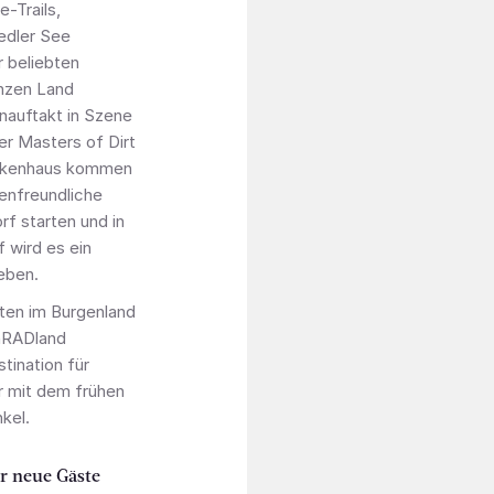
-Trails,
edler See
 beliebten
anzen Land
onauftakt in Szene
er Masters of Dirt
ckenhaus kommen
ienfreundliche
rf starten und in
 wird es ein
eben.
tten im Burgenland
enRADland
ination für
 mit dem frühen
nkel.
r neue Gäste