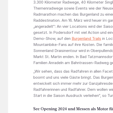
3.300 Kilometer Radwege, 40 Kilometer Single
Themenradwege sowie Events wie der Neusi
Radmarathon machen das Burgenland zu einer
Raddestination. Am 16. März wird heuer im g
„angeradelt“: An vier Locations wird der Sais
gesetzt. In Podersdorf mit viel Action und ein
Demo-Show, auf den
Burgenland Trails
in Lo
Mountainbike-Fans auf ihre Kosten. Die famil
Sonnenland Draisinentour wird in Oberpullendo
Markt St. Martin enden. In Bad Tatzmannsdorf
Familien Anradeln am Bahntrassen-Radweg g
„Wir sehen, dass das Radfahren in allen Face
boomt und uns viele Gäste bringt. Das Burg
entwickelt sich immer mehr zur Ganzjahresdest
Radfahrerinnen und Radfahrer. Dem wollen wir
Start in die Saison Ausdruck verleihen“, so Tu
See Opening 2024 und Messen als Motor fü