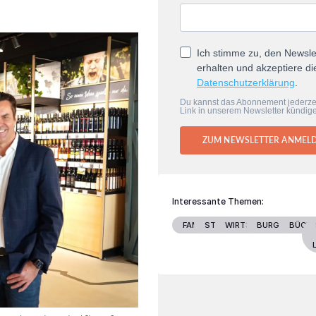
Ich stimme zu, den Newsle
erhalten und akzeptiere di
Datenschutzerklärung
.
Du kannst das Abonnement jederze
Link in unserem Newsletter kündig
ZUM NEWSLETTER ANMEL
Interessante Themen:
FAMILIE
STARS
WIRTSCHAFT
BURGENLAND
BÜCH