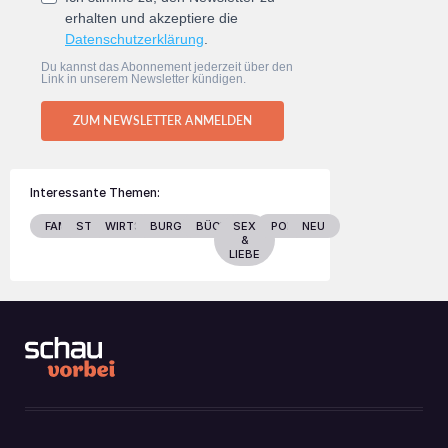
erhalten und akzeptiere die
Datenschutzerklärung
.
Du kannst das Abonnement jederzeit über den
Link in unserem Newsletter kündigen.
ZUM NEWSLETTER ANMELDEN
Interessante Themen:
FAMILIE
STARS
WIRTSCHAFT
BURGENLAND
BÜCHER
SEX
POLITIK
NEU
&
LIEBE