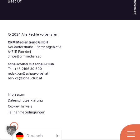
Cloudcompany
Best Of
© 2024 Alle Rechte vorbehalten.
CRM Medientrend GmbH
Neudorferstraße – Betriebsgebiet 3
A-7111 Parndorf
office@crmmedien.at
schauvorbei mit schau-Club
Tel. +43 2166 30 500
redaktion@schauvorbei.at
service@schauclub.at
Impressum
Datenschutzerklärung
Cookie-Hinweis
Teilnahmebedingungen
Deutsch