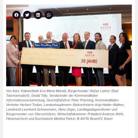
Von links: Kabarettistin Eva Maria Marold, Bürgermeister Stefan Laimer (Bad
Tatzmannsdorf), Ewald Tölly, Vorsitzender der Kommanditisten
Informationsversammlung, Geschäftsführer Peter Prisching, Kommanditisten
Vertreter Herbert Treiber, Landeshauptmann-Stellvertreterin Anja Haider-Wallner,
Landesrat Leonhard Schneemann, Hans Unger, Landtagsabgeordneter und
Bürgermeister von Oberschützen, Wirtschaftskammer-Präsident Andreas Wirth,
Filmemacherin und Buchautorin Martina Parker © AVITA Resort/V. Baum