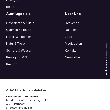
Reise
Ausflugsziele
Über Uns
Geschichte & Kultur
Der Verlag
Gaumen & Freude
Das Team
Hotels & Thermen
Jobs
Natur & Tiere
Mediadaten
Webentwicklung by
Schiene & Wasser
Kontakt
Bewegung & Sport
Newsletter
Cloudcompany
Best Of
© 2024 Alle Rechte vorbehalten.
CRM Medientrend GmbH
Neudorferstraße – Betriebsgebiet 3
A-7111 Parndorf
office@crmmedien.at